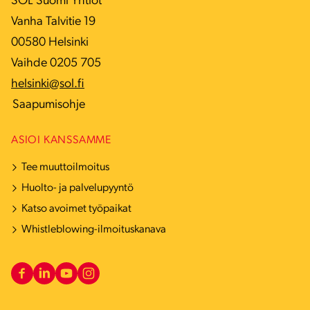
SOL Suomi Yhtiöt
Vanha Talvitie 19
00580 Helsinki
Vaihde 0205 705
helsinki@sol.fi
Saapumisohje
ASIOI KANSSAMME
Tee muuttoilmoitus
Huolto- ja palvelupyyntö
Katso avoimet työpaikat
Whistleblowing-ilmoituskanava