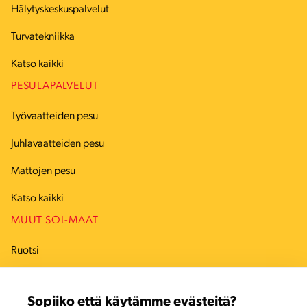
Hälytyskeskuspalvelut
Turvatekniikka
Katso kaikki
PESULAPALVELUT
Työvaatteiden pesu
Juhlavaatteiden pesu
Mattojen pesu
Katso kaikki
MUUT SOL-MAAT
Ruotsi
Tanska
Sopiiko että käytämme evästeitä?
Viro