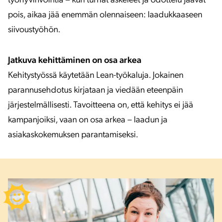
työhyvinvointia – kun turhat askeleet ja odottelu jäävät
pois, aikaa jää enemmän olennaiseen: laadukkaaseen
siivoustyöhön.
Jatkuva kehittäminen on osa arkea
Kehitystyössä käytetään Lean-työkaluja. Jokainen
parannusehdotus kirjataan ja viedään eteenpäin
järjestelmällisesti. Tavoitteena on, että kehitys ei jää
kampanjoiksi, vaan on osa arkea – laadun ja
asiakaskokemuksen parantamiseksi.