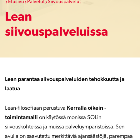
Etusivu
Palvelut
Siivouspalvelut
Lean
siivouspalveluissa
Lean parantaa siivouspalveluiden tehokkuutta ja
laatua
Lean-filosofiaan perustuva
Kerralla oikein -
toimintamalli
on käytössä monissa SOLin
siivouskohteissa ja muissa palveluympäristöissä. Sen
avulla on saavutettu merkittäviä ajansäästöjä, parempaa