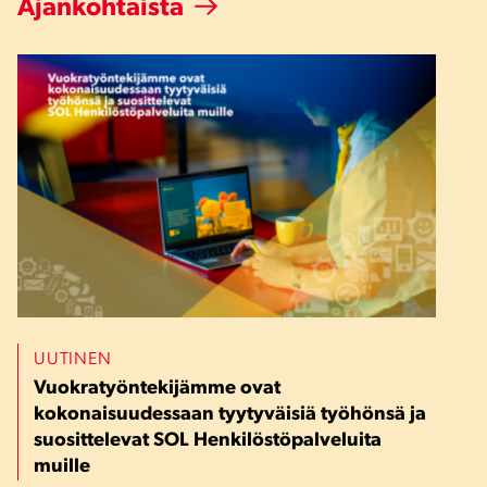
Ajankohtaista
UUTINEN
Vuokratyöntekijämme ovat
kokonaisuudessaan tyytyväisiä työhönsä ja
suosittelevat SOL Henkilöstöpalveluita
muille