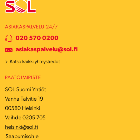
ASIAKASPALVELU 24/7
020 570 0200
asiakaspalvelu@sol.fi
Katso kaikki yhteystiedot
PÄÄTOIMIPISTE
SOL Suomi Yhtiöt
Vanha Talvitie 19
00580 Helsinki
Vaihde 0205 705
helsinki@sol.fi
Saapumisohje