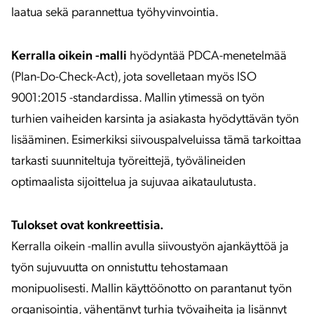
laatua sekä parannettua työhyvinvointia.
Kerralla oikein -malli
hyödyntää PDCA-menetelmää
(Plan-Do-Check-Act), jota sovelletaan myös ISO
9001:2015 -standardissa. Mallin ytimessä on työn
turhien vaiheiden karsinta ja asiakasta hyödyttävän työn
lisääminen. Esimerkiksi siivouspalveluissa tämä tarkoittaa
tarkasti suunniteltuja työreittejä, työvälineiden
optimaalista sijoittelua ja sujuvaa aikataulutusta.
Tulokset ovat konkreettisia.
Kerralla oikein -mallin avulla siivoustyön ajankäyttöä ja
työn sujuvuutta on onnistuttu tehostamaan
monipuolisesti. Mallin käyttöönotto on parantanut työn
organisointia, vähentänyt turhia työvaiheita ja lisännyt