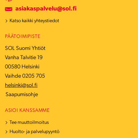
asiakaspalvelu@sol.fi
Katso kaikki yhteystiedot
PÄÄTOIMIPISTE
SOL Suomi Yhtiöt
Vanha Talvitie 19
00580 Helsinki
Vaihde 0205 705
helsinki@sol.fi
Saapumisohje
ASIOI KANSSAMME
Tee muuttoilmoitus
Huolto- ja palvelupyyntö