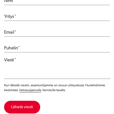
Nimi
*
Yritys
*
Email
*
Puhelin
*
Viesti
*
Kun lähetät viestin, asiantuntijamme on sinuun yhteydessä. Huolehdimme
tiedoistasi
tietosuojasivulla
kerrotulla tavalla.