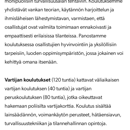
monipuolisiin turvallisuusalan tehtäviin. Koulutuksemme
yhdistävät vankan teorian, käytännön harjoittelun ja
ihmisläheisen lähestymistavan, varmistaen, että
osallistujat ovat valmiita toimimaan ennakoivasti ja
empaattisesti erilaisissa tilanteissa. Panostamme
koulutuksessa osallistujien hyvinvointiin ja yksilöllisiin
tarpeisiin, luoden oppimisympäristön, jossa jokainen voi
kehittyä omana itsenään.
Vartijan koulutukset
(120 tuntia) kattavat väliaikaisen
vartijan koulutuksen (40 tuntia) ja vartijan
peruskoulutuksen (80 tuntia), jotka oikeuttavat
hakemaan poliisilta vartijakorttia. Koulutus sisältää
lainsäädännön, voimankäytön perusteet, hätäensiavun,
turvallisuustekniikan ja tilannehallinnan opintoja.