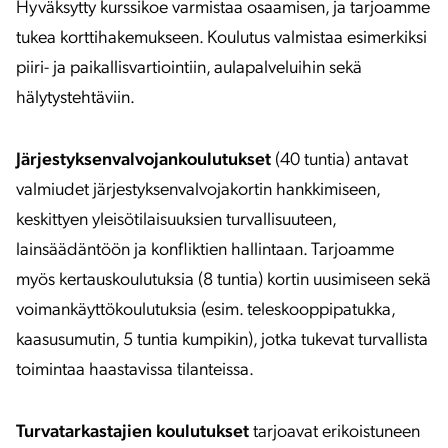
Hyväksytty kurssikoe varmistaa osaamisen, ja tarjoamme
tukea korttihakemukseen. Koulutus valmistaa esimerkiksi
piiri- ja paikallisvartiointiin, aulapalveluihin sekä
hälytystehtäviin.
Järjestyksenvalvojankoulutukset
(40 tuntia) antavat
valmiudet järjestyksenvalvojakortin hankkimiseen,
keskittyen yleisötilaisuuksien turvallisuuteen,
lainsäädäntöön ja konfliktien hallintaan. Tarjoamme
myös kertauskoulutuksia (8 tuntia) kortin uusimiseen sekä
voimankäyttökoulutuksia (esim. teleskooppipatukka,
kaasusumutin, 5 tuntia kumpikin), jotka tukevat turvallista
toimintaa haastavissa tilanteissa.
Turvatarkastajien koulutukset
tarjoavat erikoistuneen