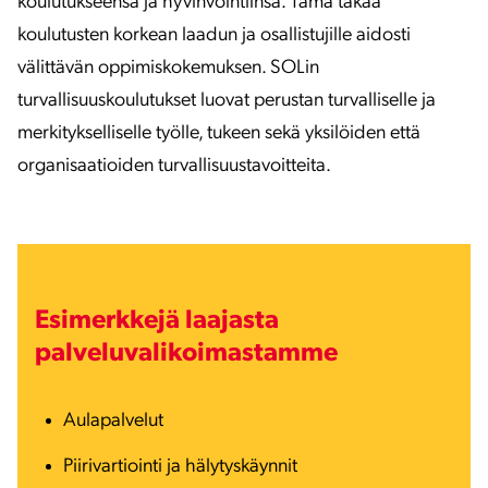
koulutukseensa ja hyvinvointiinsa. Tämä takaa
koulutusten korkean laadun ja osallistujille aidosti
välittävän oppimiskokemuksen. SOLin
turvallisuuskoulutukset luovat perustan turvalliselle ja
merkitykselliselle työlle, tukeen sekä yksilöiden että
organisaatioiden turvallisuustavoitteita.
Esimerkkejä laajasta
palveluvalikoimastamme
Aulapalvelut
Piirivartiointi ja hälytyskäynnit