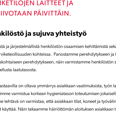
IKETILOJEN LAITTEET JA
IIVOTAAN PÄIVITTÄIN.
ilöstö ja sujuva yhteistyö
tä ja järjestelmällistä henkilöstön osaamisen kehittämistä se
arviketeollisuuden kohteissa. Panostamme perehdytykseen ja
skohtaiseen perehdytykseen, näin varmistamme henkilöstön s
llusta laatutasosta.
astaavilla on oltava ymmärrys asiakkaan vaatimuksista, työn la
voimme varmistua korkean hygieniatason toteutumisen jokaisella
 tehtävä on varmistaa, että asiakkaan tilat, koneet ja työväli
set käyttää. Näin takaamme häiriöttömän aloituksen asiakkaan 