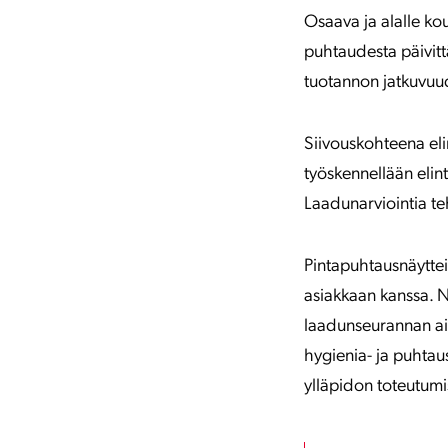
Osaava ja alalle kou
puhtaudesta päivitt
tuotannon jatkuvuu
Siivouskohteena elin
työskennellään elint
Laadunarviointia tehd
Pintapuhtausnäytteit
asiakkaan kanssa. 
laadunseurannan ain
hygienia- ja puhtau
ylläpidon toteutumi