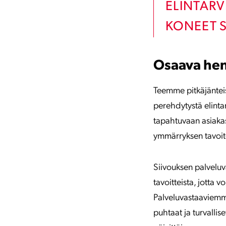
ELINTARV
KONEET S
Osaava henk
Teemme pitkäjänteis
perehdytystä elint
tapahtuvaan asiaka
ymmärryksen tavoite
Siivouksen palveluv
tavoitteista, jotta 
Palveluvastaaviemme
puhtaat ja turvalli