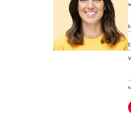
s
N
E
V
K