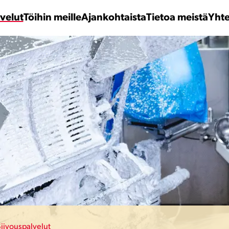
velut
Töihin meille
Ajankohtaista
Tietoa meistä
Yhte
Siivouspalvelut