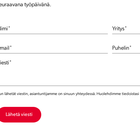
euraavana työpäivänä.
imi
*
Yritys
*
mail
*
Puhelin
*
iesti
*
un lähetät viestin, asiantuntijamme on sinuun yhteydessä. Huolehdimme tiedoistasi