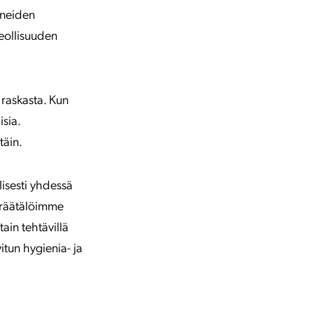
lineiden
teollisuuden
 raskasta. Kun
isia.
täin.
lisesti yhdessä
 räätälöimme
ain tehtävillä
tun hygienia- ja