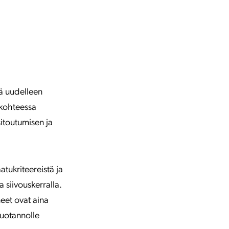
kä uudelleen
 kohteessa
itoutumisen ja
atukriteereistä ja
 siivouskerralla.
neet ovat aina
tuotannolle