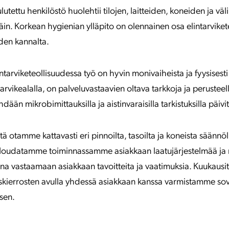
lutettu henkilöstö huolehtii tilojen, laitteiden, koneiden ja vä
äin. Korkean hygienian ylläpito on olennainen osa elintarvike
den kannalta.
tarviketeollisuudessa työ on hyvin monivaiheista ja fyysisesti
arvikealalla, on palveluvastaavien oltava tarkkoja ja perusteell
ään mikrobimittauksilla ja aistinvaraisilla tarkistuksilla päivit
ä otamme kattavasti eri pinnoilta, tasoilta ja koneista säännöl
Noudatamme toiminnassamme asiakkaan laatujärjestelmää ja
a vastaamaan asiakkaan tavoitteita ja vaatimuksia. Kuukausitt
skierrosten avulla yhdessä asiakkaan kanssa varmistamme sovi
sen.