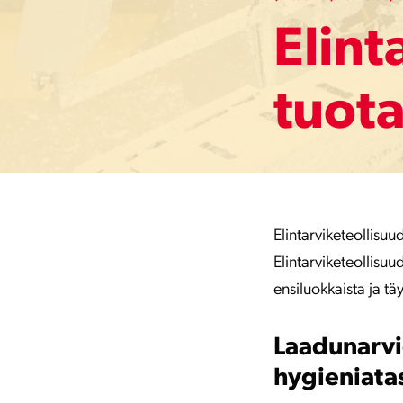
Elint
tuota
Elintarviketeollisuu
Elintarviketeollisu
ensiluokkaista ja tä
Laadunarvio
hygieniata