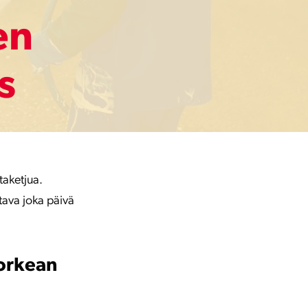
en
s
taketjua.
tava joka päivä
korkean