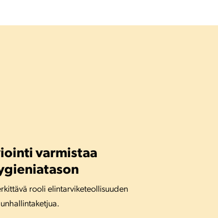
ointi varmistaa
ygieniatason
rkittävä rooli elintarviketeollisuuden
dunhallintaketjua.