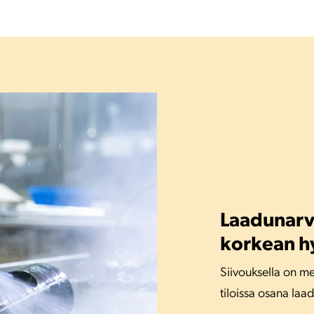
Laadunarvi
korkean h
Siivouksella on me
tiloissa osana laa