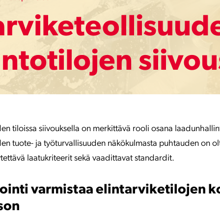
arviketeollisuud
ntotilojen siivou
den tiloissa siivouksella on merkittävä rooli osana laadunhallin
uden tuote- ja työturvallisuuden näkökulmasta puhtauden on ol
ytettävä laatukriteerit sekä vaadittavat standardit.
inti varmistaa elintarviketilojen 
son