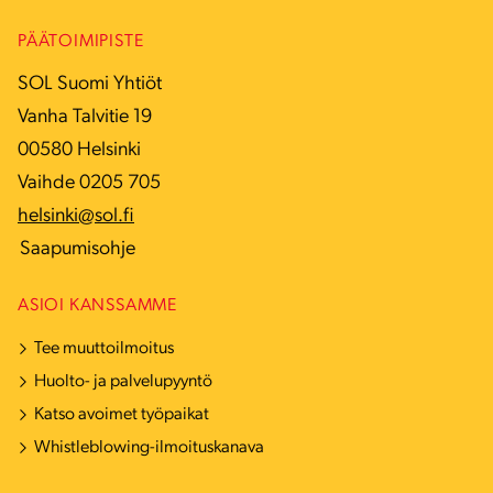
PÄÄTOIMIPISTE
SOL Suomi Yhtiöt
Vanha Talvitie 19
00580 Helsinki
Vaihde 0205 705
helsinki@sol.fi
Saapumisohje
ASIOI KANSSAMME
Tee muuttoilmoitus
Huolto- ja palvelupyyntö
Katso avoimet työpaikat
Whistleblowing-ilmoituskanava