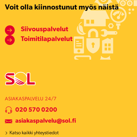
Voit olla kiinnostunut myös näistä
Siivouspalvelut
Toimitilapalvelut
ASIAKASPALVELU 24/7
020 570 0200
asiakaspalvelu@sol.fi
Katso kaikki yhteystiedot