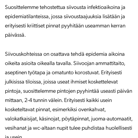
Suosittelemme tehostettua siivousta infektioaikoina ja
epidemiatilanteissa, jossa siivoustaajuuksia lisätään ja
erityisesti kriittiset pinnat pyyhitään useamman kerran
päivässä.
Siivouskohteissa on osattava tehdä epidemia aikoina
oikeita asioita oikealla tavalla. Siivoojan ammattitaito,
aseptinen työtapa ja omatunto korostuvat. Erityisesti
julkisissa tiloissa, joissa useat ihmiset koskettelevat
pintoja, suosittelemme pintojen pyyhintää useasti päivän
mittaan, 2-4 tunnin välein. Erityisesti kaikki usein
kosketeltavat pinnat, esimerkiksi ovenkahvat,
valokatkaisijat, käsinojat, pöytäpinnat, juoma-automaatit,
vesihanat ja wc-altaan nupit tulee puhdistaa huolellisesti
ja usein.