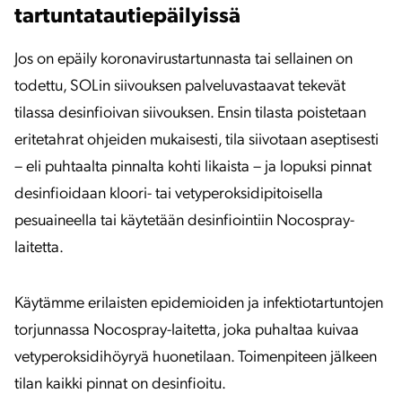
tartuntatautiepäilyissä
Jos on epäily koronavirustartunnasta tai sellainen on
todettu, SOLin siivouksen palveluvastaavat tekevät
tilassa desinfioivan siivouksen. Ensin tilasta poistetaan
eritetahrat ohjeiden mukaisesti, tila siivotaan aseptisesti
– eli puhtaalta pinnalta kohti likaista – ja lopuksi pinnat
desinfioidaan kloori- tai vetyperoksidipitoisella
pesuaineella tai käytetään desinfiointiin Nocospray-
laitetta.
Käytämme erilaisten epidemioiden ja infektiotartuntojen
torjunnassa Nocospray-laitetta, joka puhaltaa kuivaa
vetyperoksidihöyryä huonetilaan. Toimenpiteen jälkeen
tilan kaikki pinnat on desinfioitu.