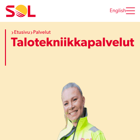
Siirry
sisältöön
English
Etusivu
Palvelut
Talotekniikkapalvelut