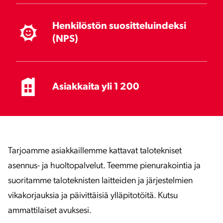
Henkilöstön suositteluindeksi
(NPS)
Asiakkaita yli 1 200
Tarjoamme asiakkaillemme kattavat talotekniset
asennus- ja huoltopalvelut. Teemme pienurakointia ja
suoritamme taloteknisten laitteiden ja järjestelmien
vikakorjauksia ja päivittäisiä ylläpitotöitä. Kutsu
ammattilaiset avuksesi.