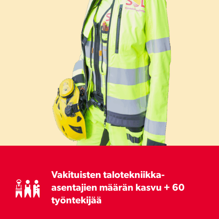
Vakituisten talotekniikka-
asentajien määrän kasvu + 60
työntekijää