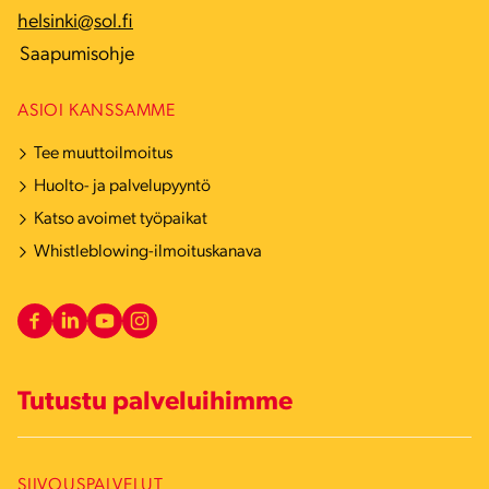
helsinki@sol.fi
Saapumisohje
ASIOI KANSSAMME
Tee muuttoilmoitus
Huolto- ja palvelupyyntö
Katso avoimet työpaikat
Whistleblowing-ilmoituskanava
Tutustu palveluihimme
SIIVOUSPALVELUT