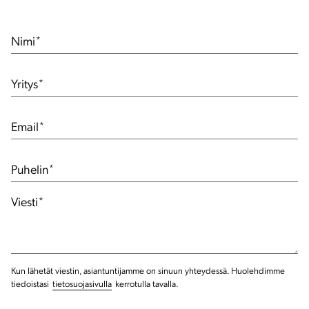
Nimi
*
Yritys
*
Email
*
Puhelin
*
Viesti
*
Kun lähetät viestin, asiantuntijamme on sinuun yhteydessä. Huolehdimme
tiedoistasi
tietosuojasivulla
kerrotulla tavalla.