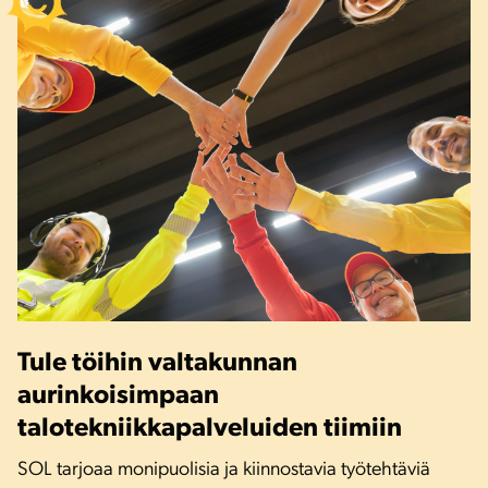
Tule töihin valtakunnan
aurinkoisimpaan
talotekniikkapalveluiden tiimiin
SOL tarjoaa monipuolisia ja kiinnostavia työtehtäviä