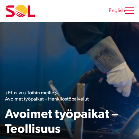
Siirry
sisältöön
English
Etusivu
Töihin meille
Avoimet työpaikat – Henkilöstöpalvelut
Avoimet työpaikat –
Teollisuus