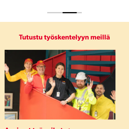
Tutustu työskentelyyn meillä