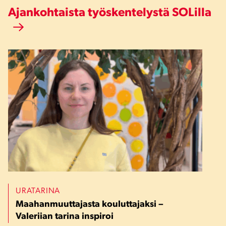
Ajankohtaista työskentelystä SOLilla
URATARINA
Maahanmuuttajasta kouluttajaksi –
Valeriian tarina inspiroi