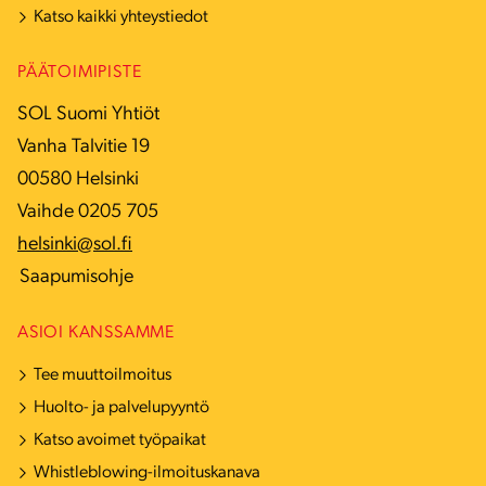
Katso kaikki yhteystiedot
PÄÄTOIMIPISTE
SOL Suomi Yhtiöt
Vanha Talvitie 19
00580 Helsinki
Vaihde 0205 705
helsinki@sol.fi
Saapumisohje
ASIOI KANSSAMME
Tee muuttoilmoitus
Huolto- ja palvelupyyntö
Katso avoimet työpaikat
Whistleblowing-ilmoituskanava