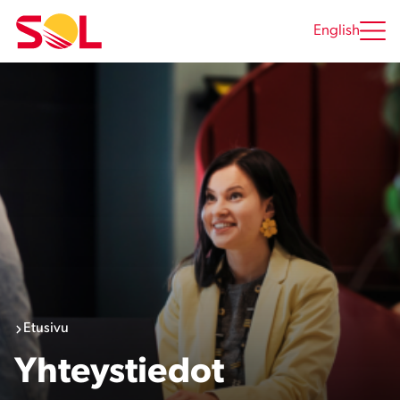
Siirry
sisältöön
English
Etusivu
Yhteystiedot