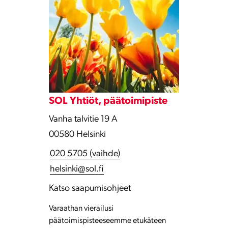
SOL Yhtiöt, päätoimipiste
Vanha talvitie 19 A
00580 Helsinki
020 5705 (vaihde)
helsinki@sol.fi
Katso saapumisohjeet
Varaathan vierailusi
päätoimispisteeseemme etukäteen