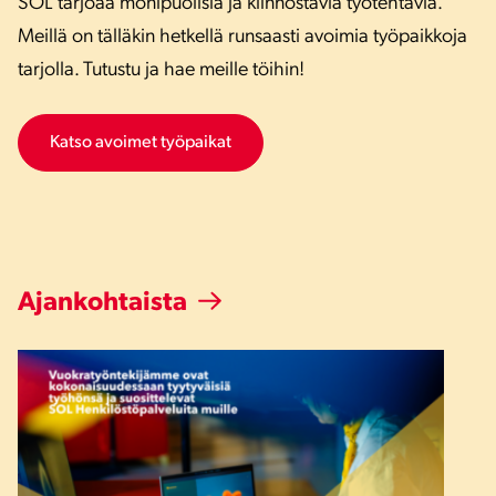
SOL tarjoaa monipuolisia ja kiinnostavia työtehtäviä.
Meillä on tälläkin hetkellä runsaasti avoimia työpaikkoja
tarjolla. Tutustu ja hae meille töihin!
Katso avoimet työpaikat
Ajankohtaista