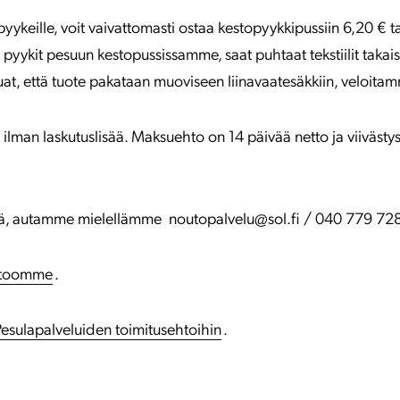
pyykeille, voit vaivattomasti ostaa kestopyykkipussiin 6,20 € 
t pyykit pesuun kestopussissamme, saat puhtaat tekstiilit takai
uat, että tuote pakataan muoviseen liinavaatesäkkiin, veloitam
e ilman laskutuslisää. Maksuehto on 14 päivää netto ja viiväst
vää, autamme mielellämme noutopalvelu@sol.fi / 040 779 72
stoomme
.
esulapalveluiden toimitusehtoihin
.