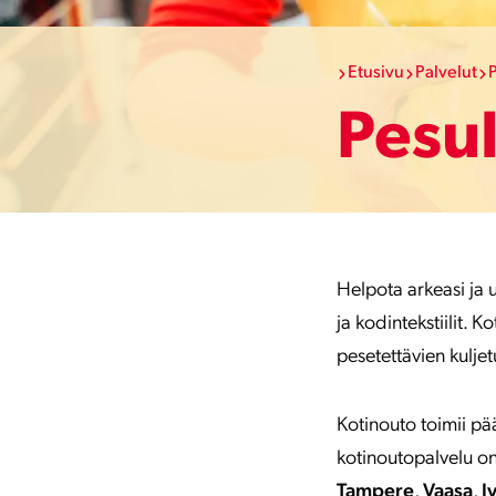
Etusivu
Palvelut
Pesu
Helpota arkeasi ja u
ja kodintekstiilit. 
pesetettävien kulje
Kotinouto toimii p
kotinoutopalvelu o
Tampere
,
Vaasa
,
J