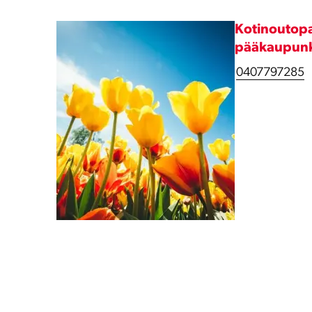
Kotinoutopa
pääkaupunk
0407797285