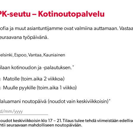
PK-seutu – Kotinoutopalvelu
ofia ja muut asiantuntijamme ovat valmiina auttamaan. Vastaa
euraavana työpäivänä.
elsinki, Espoo, Vantaa, Kauniainen
ilaan kotinoudon ja -palautuksen.
*
Matolle (toim.aika 2 viikkoa)
Muulle pyykille (toim.aika 1 viikko)
aluamani noutopäivä (noudot vain keskiviikkoisin)
*
D
lash
oudot keskiviikkoisin klo 17 – 21. Tilaus tulee tehdä viimeistään edelli
MM
htii seuraavaan mahdolliseen noutopäivään.
lash
YYY