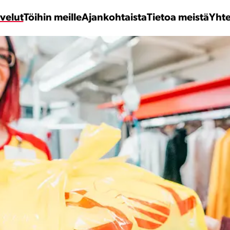
velut
Töihin meille
Ajankohtaista
Tietoa meistä
Yhte