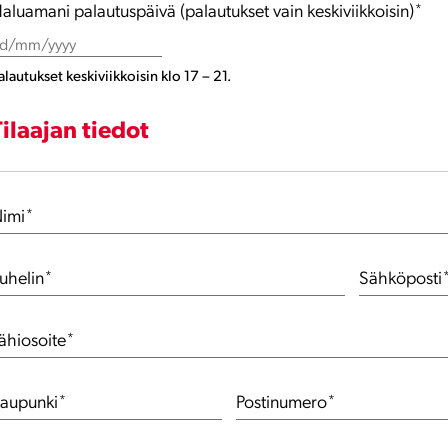
aluamani palautuspäivä (palautukset vain keskiviikkoisin)
*
D
lash
alautukset keskiviikkoisin klo 17 – 21.
MM
lash
YYY
Tilaajan tiedot
imi
*
uhelin
*
Sähköposti
ähiosoite
*
aupunki
*
Postinumero
*