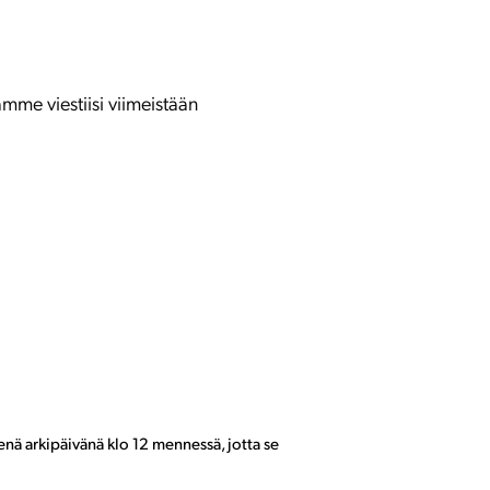
mme viestiisi viimeistään
senä arkipäivänä klo 12 mennessä, jotta se