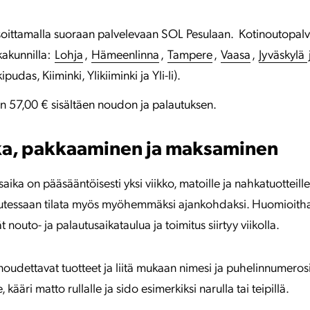
soittamalla suoraan palvelevaan SOL Pesulaan. Kotinoutopalve
kakunnilla:
Lohja
,
Hämeenlinna
,
Tampere
,
Vaasa
,
Jyväskylä
udas, Kiiminki, Ylikiiminki ja Yli-Ii).
n 57,00 € sisältäen noudon ja palautuksen.
ka, pakkaaminen ja maksaminen
ika on pääsääntöisesti yksi viikko, matoille ja nahkatuotteille
lutessaan tilata myös myöhemmäksi ajankohdaksi. Huomioitha
 nouto- ja palautusaikataulua ja toimitus siirtyy viikolla.
oudettavat tuotteet ja liitä mukaan nimesi ja puhelinnumerosi.
kääri matto rullalle ja sido esimerkiksi narulla tai teipillä.