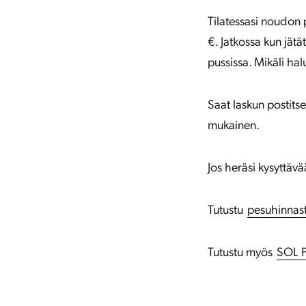
Tilatessasi noudon 
€. Jatkossa kun jätä
pussissa. Mikäli hal
Saat laskun postits
mukainen.
Jos heräsi kysyttä
Tutustu
pesuhinna
Tutustu myös
SOL P