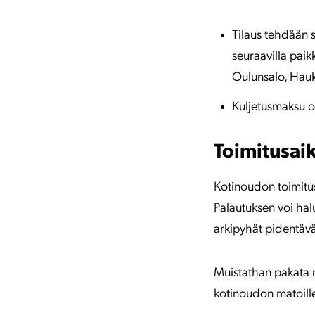
Tilaus tehdään 
seuraavilla paik
Oulunsalo, Haukip
Kuljetusmaksu o
Toimitusai
Kotinoudon toimitusa
Palautuksen voi ha
arkipyhät pidentävät
Muistathan pakata n
kotinoudon matoille, 