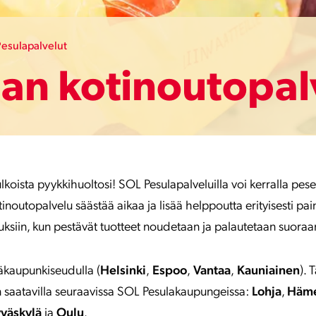
Pesulapalvelut
lan kotinoutopal
lkoista pyykkihuoltosi! SOL Pesulapalveluilla voi kerralla pese
Kotinoutopalvelu säästää aikaa ja lisää helppoutta erityisesti pa
tuksiin, kun pestävät tuotteet noudetaan ja palautetaan suoraa
ääkaupunkiseudulla
(
Helsinki
,
Espoo
,
Vantaa
,
Kauniainen
). 
n saatavilla seuraavissa SOL Pesulakaupungeissa:
Lohja
,
Häme
yväskylä
ja
Oulu
.