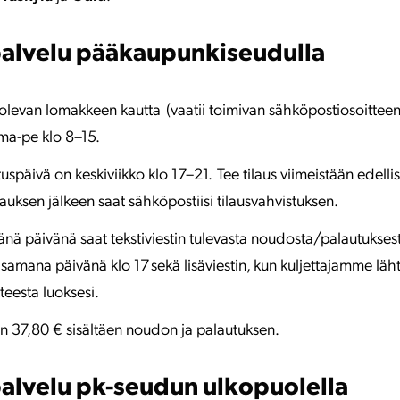
alvelu pääkaupunkiseudulla
a olevan lomakkeen kautta
(vaatii toimivan sähköpostiosoitteen)
a-pe klo 8–15.
uspäivä on keskiviikko klo 17–21. Tee tilaus viimeistään edelli
auksen jälkeen saat sähköpostiisi tilausvahvistuksen.
ä päivänä saat tekstiviestin tulevasta noudosta/palautuksesta
 samana päivänä klo 17 sekä lisäviestin, kun kuljettajamme lä
teesta luoksesi.
n 37,80 € sisältäen noudon ja palautuksen.
alvelu pk-seudun ulkopuolella