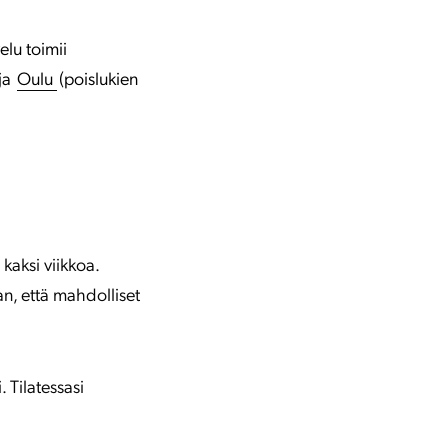
lu toimii
ja
Oulu
(poislukien
 kaksi viikkoa.
n, että mahdolliset
 Tilatessasi