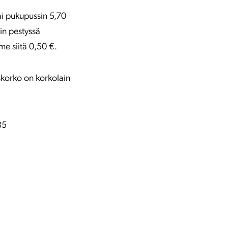
tai pukupussin 5,70
sin pestyssä
me siitä 0,50 €.
yskorko on korkolain
85