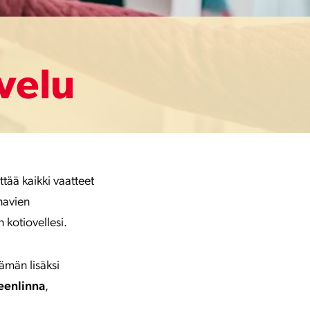
velu
ttää kaikki vaatteet
inavien
n kotiovellesi.
Tämän lisäksi
enlinna
,