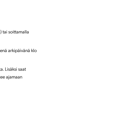
 tai soittamalla
senä arkipäivänä klo
. Lisäksi saat
htee ajamaan