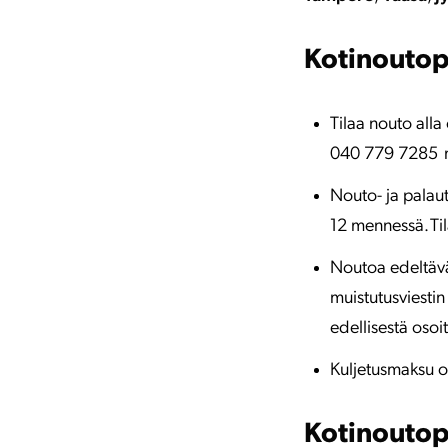
Kotinoutop
Tilaa nouto all
040 779 7285 m
Nouto- ja palaut
12 mennessä. Til
Noutoa edeltävän
muistutusviestin
edellisestä osoit
Kuljetusmaksu o
Kotinoutop