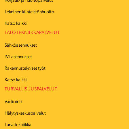
Korjaus- ja huoltopalvelut
Tekninen kiinteistönhuolto
Katso kaikki
TALOTEKNIIKKAPALVELUT
Sähköasennukset
LVI-asennukset
Rakennustekniset työt
Katso kaikki
TURVALLISUUSPALVELUT
Vartiointi
Hälytyskeskuspalvelut
Turvatekniikka