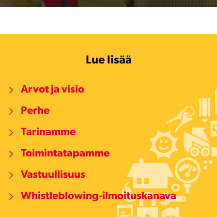
Lue lisää
Arvot ja visio
Perhe
Tarinamme
Toimintatapamme
Vastuullisuus
Whistleblowing-ilmoituskanava