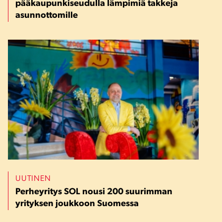
pääkaupunkiseudulla lämpimiä takkeja
asunnottomille
UUTINEN
Perheyritys SOL nousi 200 suurimman
yrityksen joukkoon Suomessa