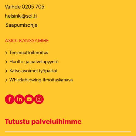
Vaihde 0205 705
helsinki@sol.fi
Saapumisohje
ASIOI KANSSAMME
Tee muuttoilmoitus
Huolto- ja palvelupyyntö
Katso avoimet työpaikat
Whistleblowing-ilmoituskanava
Tutustu palveluihimme