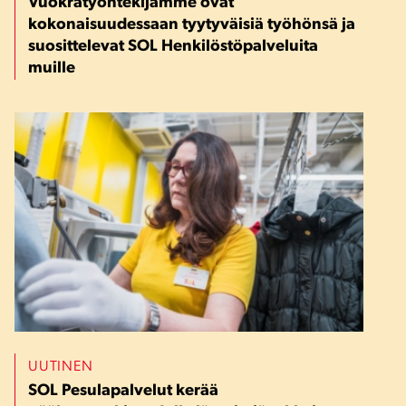
Vuokratyöntekijämme ovat
kokonaisuudessaan tyytyväisiä työhönsä ja
suosittelevat SOL Henkilöstöpalveluita
muille
UUTINEN
SOL Pesulapalvelut kerää