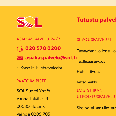
Tutustu palv
ASIAKASPALVELU 24/7
SIIVOUSPALVELUT
020 570 0200
Terveydenhuollon siivo
asiakaspalvelu@sol.fi
Teollisuussiivous
Katso kaikki yhteystiedot
Hotellisiivous
PÄÄTOIMIPISTE
Katso kaikki
LOGISTIIKAN
SOL Suomi Yhtiöt
ULKOISTUSPALVELU
Vanha Talvitie 19
00580 Helsinki
Sisälogistiikan ulkoistu
Vaihde 0205 705