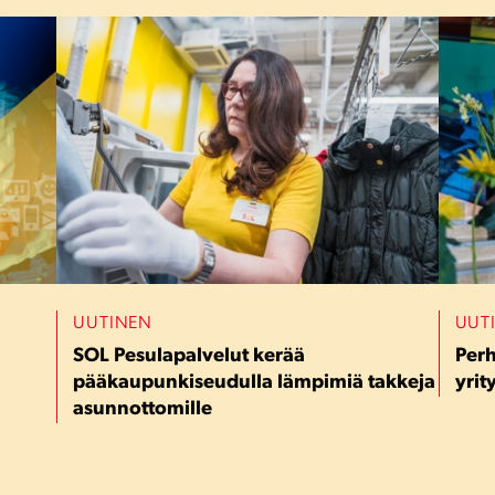
UUTINEN
UUT
SOL Pesulapalvelut kerää
Perh
pääkaupunkiseudulla lämpimiä takkeja
yri
asunnottomille