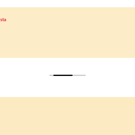
sta
i