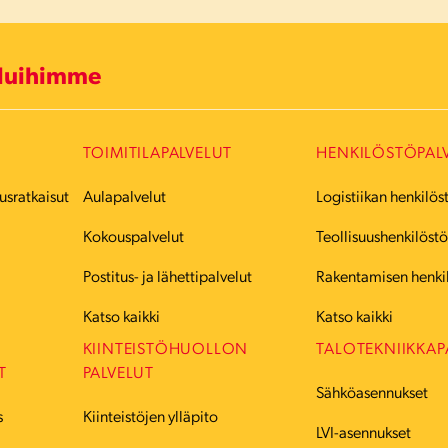
eluihimme
TOIMITILAPALVELUT
HENKILÖSTÖPAL
usratkaisut
Aulapalvelut
Logistiikan henkilös
Kokouspalvelut
Teollisuushenkilöst
Postitus- ja lähettipalvelut
Rakentamisen henki
Katso kaikki
Katso kaikki
KIINTEISTÖHUOLLON
TALOTEKNIIKKAP
T
PALVELUT
Sähköasennukset
s
Kiinteistöjen ylläpito
LVI-asennukset