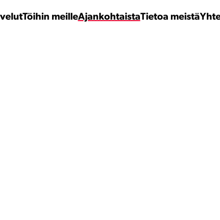
velut
Töihin meille
Ajankohtaista
Tietoa meistä
Yhte