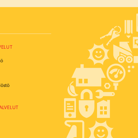
VELUT
tö
ö
löstö
ALVELUT