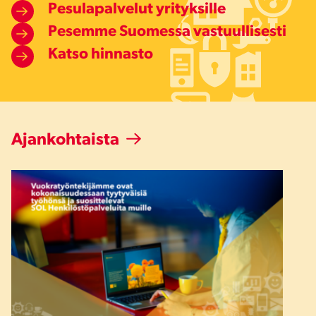
Pesulapalvelut yrityksille
Pesemme Suomessa vastuullisesti
Katso hinnasto
Ajankohtaista