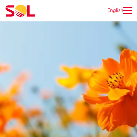
Siirry
sisältöön
English