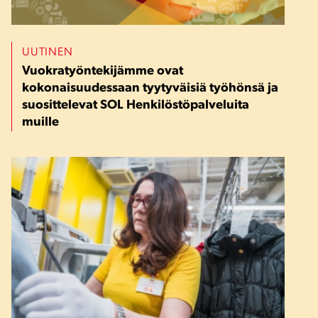
UUTINEN
Vuokratyöntekijämme ovat
kokonaisuudessaan tyytyväisiä työhönsä ja
suosittelevat SOL Henkilöstöpalveluita
muille