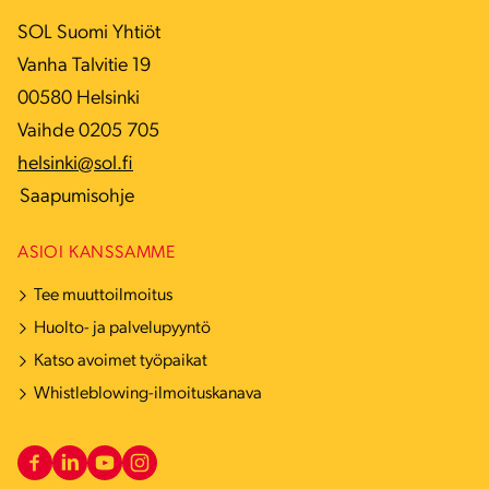
SOL Suomi Yhtiöt
Vanha Talvitie 19
00580 Helsinki
Vaihde 0205 705
helsinki@sol.fi
Saapumisohje
ASIOI KANSSAMME
Tee muuttoilmoitus
Huolto- ja palvelupyyntö
Katso avoimet työpaikat
Whistleblowing-ilmoituskanava