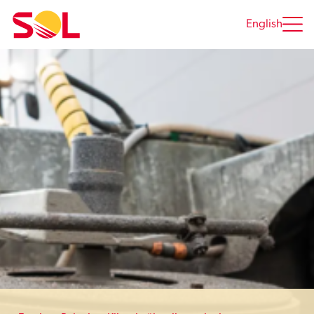
Siirry
sisältöön
English