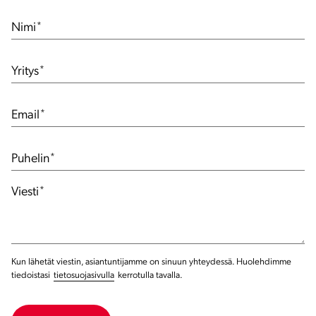
Nimi
*
Yritys
*
Email
*
Puhelin
*
Viesti
*
Kun lähetät viestin, asiantuntijamme on sinuun yhteydessä. Huolehdimme
tiedoistasi
tietosuojasivulla
kerrotulla tavalla.