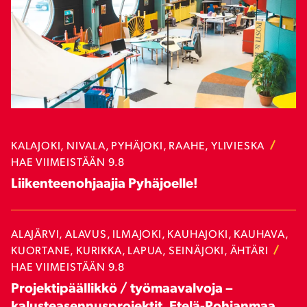
KALAJOKI, NIVALA, PYHÄJOKI, RAAHE, YLIVIESKA
HAE VIIMEISTÄÄN 9.8
Liikenteenohjaajia Pyhäjoelle!
ALAJÄRVI, ALAVUS, ILMAJOKI, KAUHAJOKI, KAUHAVA,
KUORTANE, KURIKKA, LAPUA, SEINÄJOKI, ÄHTÄRI
HAE VIIMEISTÄÄN 9.8
Projektipäällikkö / työmaavalvoja –
kalusteasennusprojektit, Etelä-Pohjanmaa