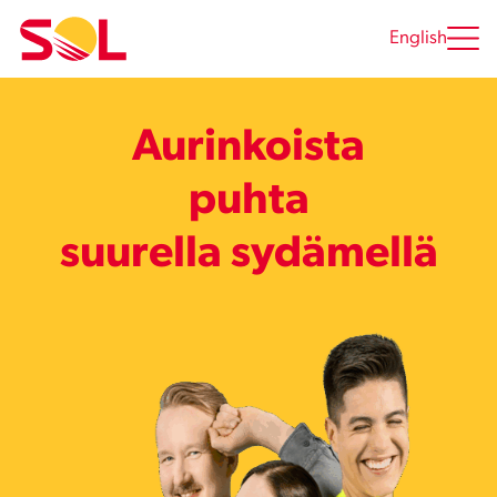
Siirry
sisältöön
English
Aurinkoista
puhtautta
suurella sydämellä