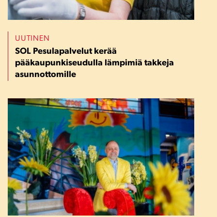
UUTINEN
SOL Pesulapalvelut kerää
pääkaupunkiseudulla lämpimiä takkeja
asunnottomille