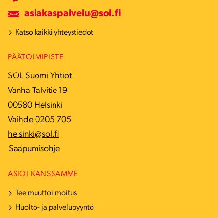
asiakaspalvelu@sol.fi
Katso kaikki yhteystiedot
PÄÄTOIMIPISTE
SOL Suomi Yhtiöt
Vanha Talvitie 19
00580 Helsinki
Vaihde 0205 705
helsinki@sol.fi
Saapumisohje
ASIOI KANSSAMME
Tee muuttoilmoitus
Huolto- ja palvelupyyntö