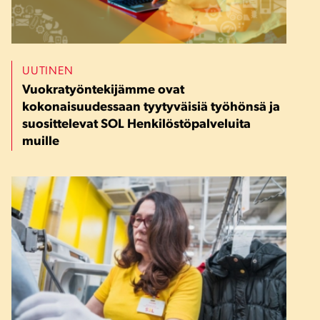
UUTINEN
Vuokratyöntekijämme ovat
kokonaisuudessaan tyytyväisiä työhönsä ja
suosittelevat SOL Henkilöstöpalveluita
muille