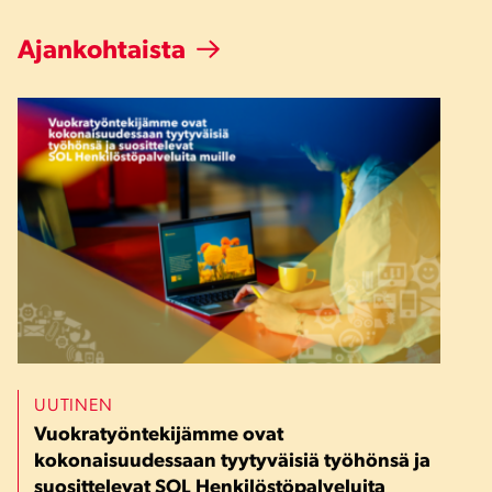
Ajankohtaista
UUTINEN
Vuokratyöntekijämme ovat
kokonaisuudessaan tyytyväisiä työhönsä ja
suosittelevat SOL Henkilöstöpalveluita