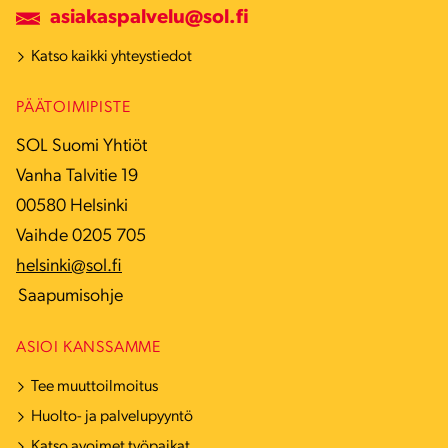
asiakaspalvelu@sol.fi
Katso kaikki yhteystiedot
PÄÄTOIMIPISTE
SOL Suomi Yhtiöt
Vanha Talvitie 19
00580 Helsinki
Vaihde 0205 705
helsinki@sol.fi
Saapumisohje
ASIOI KANSSAMME
Tee muuttoilmoitus
Huolto- ja palvelupyyntö
Katso avoimet työpaikat