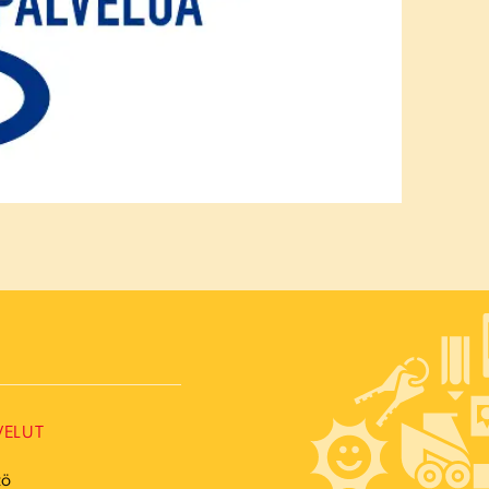
VELUT
tö