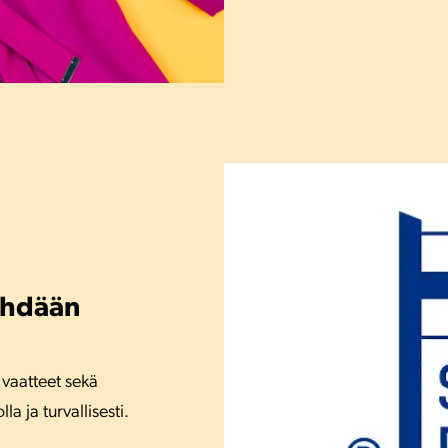
ehdään
 vaatteet sekä
a ja turvallisesti.