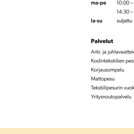
ma-pe
10:00 –
14:30 –
la-su
suljettu
Palvelut
Arki- ja juhlavaatt
Kodintekstiilien pes
Korjausompelu
Mattopesu
Tekstiilipesurin vuo
Yritysnoutopalvelu