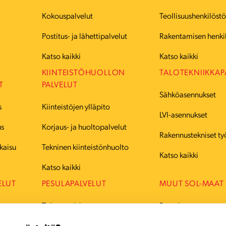
Kokouspalvelut
Teollisuushenkilöst
Postitus- ja lähettipalvelut
Rakentamisen henki
Katso kaikki
Katso kaikki
KIINTEISTÖHUOLLON
TALOTEKNIIKKAP
T
PALVELUT
Sähköasennukset
s
Kiinteistöjen ylläpito
LVI-asennukset
us
Korjaus- ja huoltopalvelut
Rakennustekniset ty
kaisu
Tekninen kiinteistönhuolto
Katso kaikki
Katso kaikki
ELUT
PESULAPALVELUT
MUUT SOL-MAAT
Työvaatteiden pesu
Ruotsi