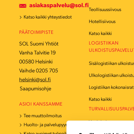
asiakaspalvelu@sol.fi
Teollisuussiivous
Katso kaikki yhteystiedot
Hotellisiivous
PÄÄTOIMIPISTE
Katso kaikki
LOGISTIIKAN
SOL Suomi Yhtiöt
ULKOISTUSPALVELU
Vanha Talvitie 19
00580 Helsinki
Sisälogistiikan ulkoistu
Vaihde 0205 705
Ulkologistiikan ulkoist
helsinki@sol.fi
Logistiikan kokonaisrat
Saapumisohje
Katso kaikki
ASIOI KANSSAMME
TURVALLISUUSPALV
Tee muuttoilmoitus
Vartiointi
Huolto- ja palvelupyyntö
Katso avoimet työpaikat