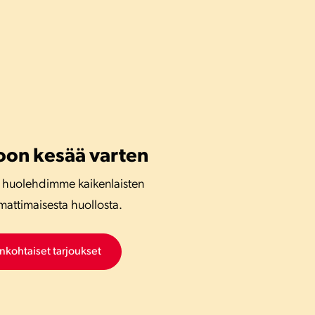
oon kesää varten
 huolehdimme kaikenlaisten
mattimaisesta huollosta.
ankohtaiset tarjoukset