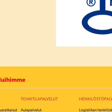
eluihimme
TOIMITILAPALVELUT
HENKILÖSTÖPAL
usratkaisut
Aulapalvelut
Logistiikan henkilös