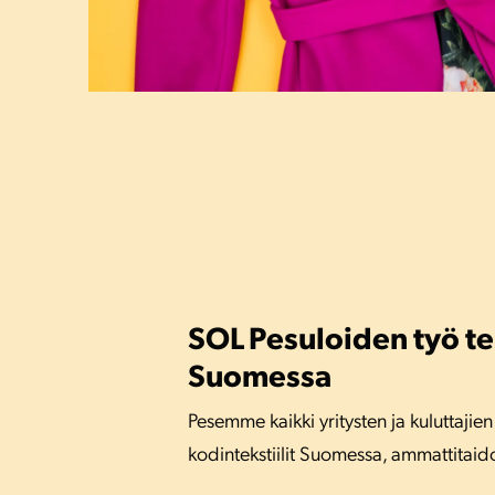
SOL Pesuloiden työ t
Suomessa
Pesemme kaikki yritysten ja kuluttajien
kodintekstiilit Suomessa, ammattitaidoll