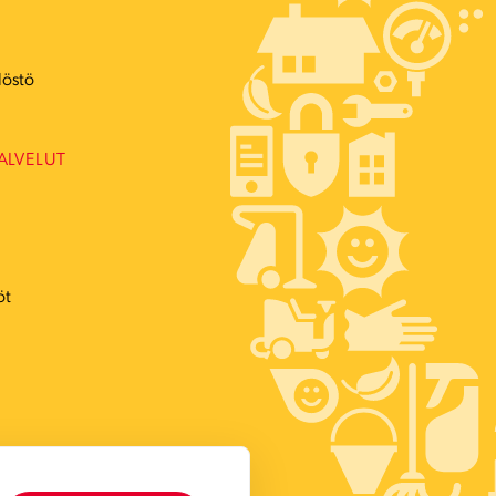
ö
löstö
ALVELUT
öt