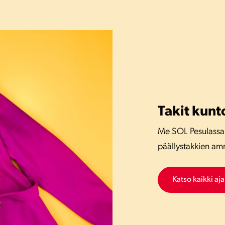
Takit kunt
Me SOL Pesulassa
päällystakkien am
Katso kaikki aj