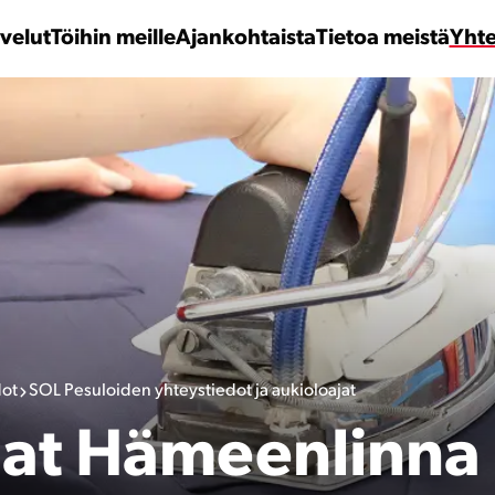
velut
Töihin meille
Ajankohtaista
Tietoa meistä
Yhte
dot
SOL Pesuloiden yhteystiedot ja aukioloajat
lat Hämeenlinna