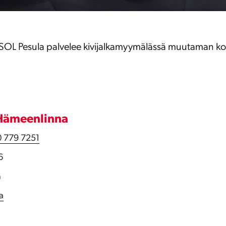
OL Pesula palvelee kivijalkamyymälässä muutaman kor
 Hämeenlinna
 779 7251
6
a
la