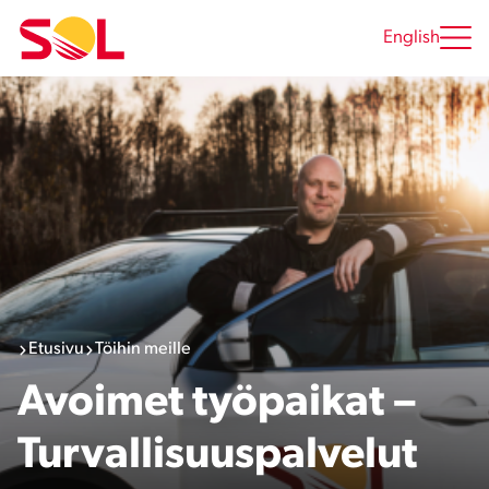
Siirry
sisältöön
English
Etusivu
Töihin meille
Avoimet työpaikat –
Turvallisuuspalvelut