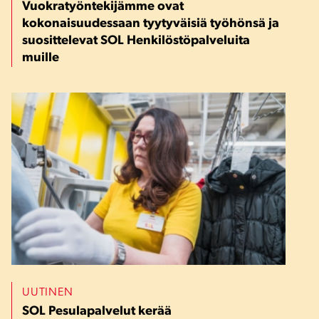
Vuokratyöntekijämme ovat
kokonaisuudessaan tyytyväisiä työhönsä ja
suosittelevat SOL Henkilöstöpalveluita
muille
UUTINEN
SOL Pesulapalvelut kerää