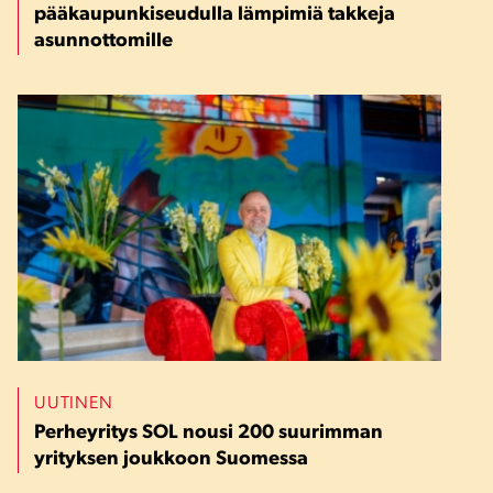
pääkaupunkiseudulla lämpimiä takkeja
asunnottomille
UUTINEN
Perheyritys SOL nousi 200 suurimman
yrityksen joukkoon Suomessa