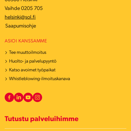
Vaihde 0205 705
helsinki@sol.fi
Saapumisohje
ASIOI KANSSAMME
Tee muuttoilmoitus
Huolto- ja palvelupyyntö
Katso avoimet työpaikat
Whistleblowing-ilmoituskanava
Tutustu palveluihimme