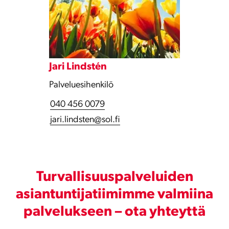
Jari Lindstén
Palveluesihenkilö
040 456 0079
jari.lindsten@sol.fi
Turvallisuuspalveluiden
asiantuntijatiimimme valmiina
palvelukseen – ota yhteyttä