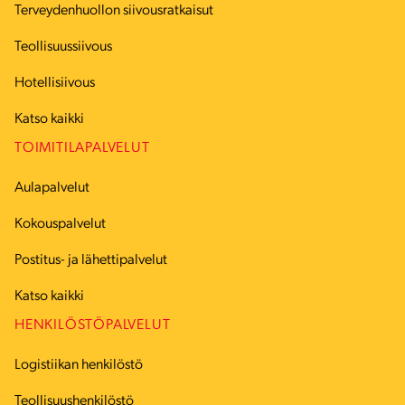
Terveydenhuollon siivousratkaisut
Teollisuussiivous
Hotellisiivous
Katso kaikki
TOIMITILAPALVELUT
Aulapalvelut
Kokouspalvelut
Postitus- ja lähettipalvelut
Katso kaikki
HENKILÖSTÖPALVELUT
Logistiikan henkilöstö
Teollisuushenkilöstö