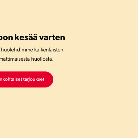
oon kesää varten
 huolehdimme kaikenlaisten
mattimaisesta huollosta.
ankohtaiset tarjoukset