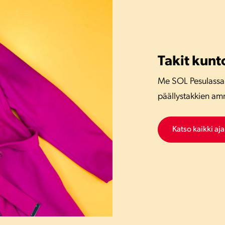
Takit kunt
Me SOL Pesulassa
päällystakkien am
Katso kaikki aj