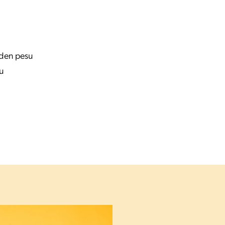
eiden pesu
u