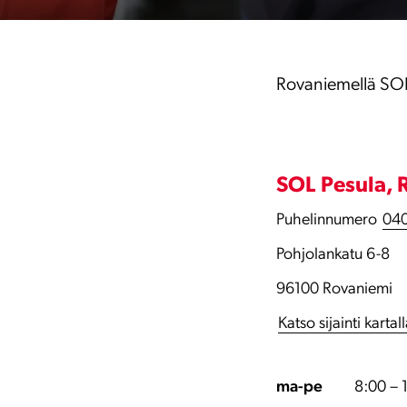
Rovaniemellä SOL
SOL Pesula, 
Puhelinnumero
040
Pohjolankatu 6-8
96100 Rovaniemi
Katso sijainti kartal
ma-pe
8:00 – 