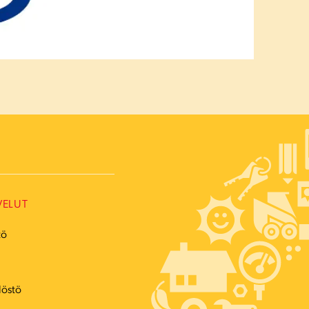
VELUT
tö
ö
löstö