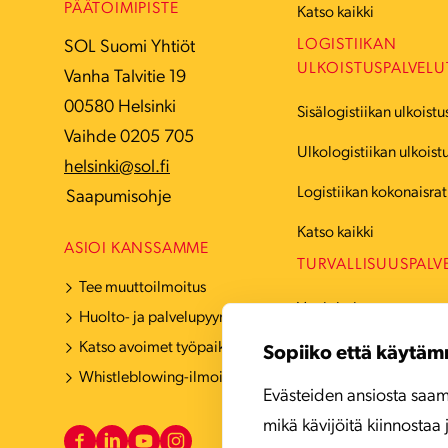
PÄÄTOIMIPISTE
Katso kaikki
LOGISTIIKAN
SOL Suomi Yhtiöt
ULKOISTUSPALVELU
Vanha Talvitie 19
00580 Helsinki
Sisälogistiikan ulkoistu
Vaihde 0205 705
Ulkologistiikan ulkoist
helsinki@sol.fi
Logistiikan kokonaisrat
Saapumisohje
Katso kaikki
ASIOI KANSSAMME
TURVALLISUUSPALV
Tee muuttoilmoitus
Vartiointi
Huolto- ja palvelupyyntö
Katso avoimet työpaikat
Hälytyskeskuspalvelut
Sopiiko että käytäm
Whistleblowing-ilmoituskanava
Turvatekniikka
Evästeiden ansiosta saam
mikä kävijöitä kiinnostaa 
Katso kaikki