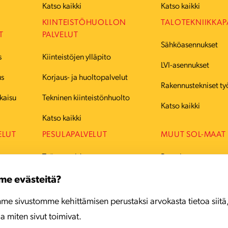
Katso kaikki
Katso kaikki
KIINTEISTÖHUOLLON
TALOTEKNIIKKAP
T
PALVELUT
Sähköasennukset
s
Kiinteistöjen ylläpito
LVI-asennukset
us
Korjaus- ja huoltopalvelut
Rakennustekniset ty
kaisu
Tekninen kiinteistönhuolto
Katso kaikki
Katso kaikki
ELUT
PESULAPALVELUT
MUUT SOL-MAAT
Työvaatteiden pesu
Ruotsi
Juhlavaatteiden pesu
Tanska
me evästeitä?
Mattojen pesu
Viro
me sivustomme kehittämisen perustaksi arvokasta tietoa siitä
ja miten sivut toimivat.
Katso kaikki
Latvia