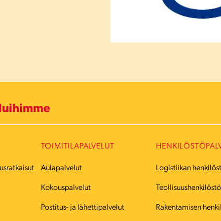
eluihimme
TOIMITILAPALVELUT
HENKILÖSTÖPAL
usratkaisut
Aulapalvelut
Logistiikan henkilös
Kokouspalvelut
Teollisuushenkilöst
Postitus- ja lähettipalvelut
Rakentamisen henki