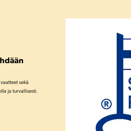
ehdään
 vaatteet sekä
a ja turvallisesti.