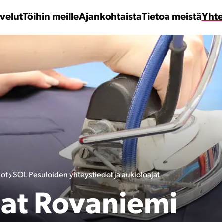
velut
Töihin meille
Ajankohtaista
Tietoa meistä
Yhte
dot
SOL Pesuloiden yhteystiedot ja aukioloajat
lat Rovaniemi