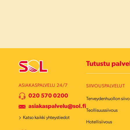
Tutustu palv
ASIAKASPALVELU 24/7
SIIVOUSPALVELUT
020 570 0200
Terveydenhuollon siivo
asiakaspalvelu@sol.fi
Teollisuussiivous
Katso kaikki yhteystiedot
Hotellisiivous