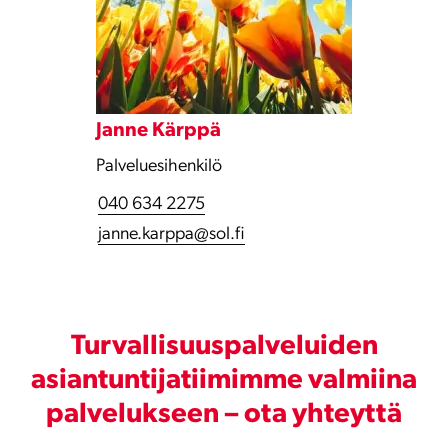
Janne Kärppä
Palveluesihenkilö
040 634 2275
janne.karppa@sol.fi
Turvallisuuspalveluiden
asiantuntijatiimimme valmiina
palvelukseen – ota yhteyttä