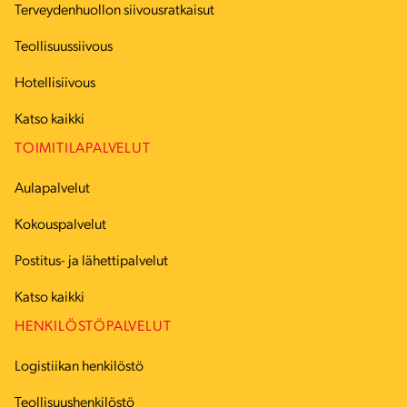
Terveydenhuollon siivousratkaisut
Teollisuussiivous
Hotellisiivous
Katso kaikki
TOIMITILAPALVELUT
Aulapalvelut
Kokouspalvelut
Postitus- ja lähettipalvelut
Katso kaikki
HENKILÖSTÖPALVELUT
Logistiikan henkilöstö
Teollisuushenkilöstö