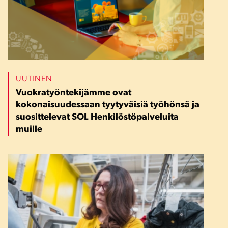
UUTINEN
Vuokratyöntekijämme ovat
kokonaisuudessaan tyytyväisiä työhönsä ja
suosittelevat SOL Henkilöstöpalveluita
muille