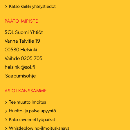
Katso kaikki yhteystiedot
PÄÄTOIMIPISTE
SOL Suomi Yhtiöt
Vanha Talvitie 19
00580 Helsinki
Vaihde 0205 705
helsinki@sol.fi
Saapumisohje
ASIOI KANSSAMME
Tee muuttoilmoitus
Huolto- ja palvelupyyntö
Katso avoimet työpaikat
Whistleblowing-ilmoituskanava