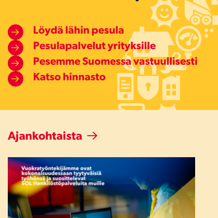
Löydä lähin pesula
Pesulapalvelut yrityksille
Pesemme Suomessa vastuullisesti
Katso hinnasto
Ajankohtaista