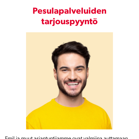
Pesulapalveluiden
tarjouspyyntö
Emil ja muut asiantuntijamme ovat valmiina auttamaan.