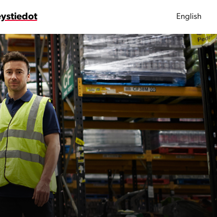
ystiedot
English