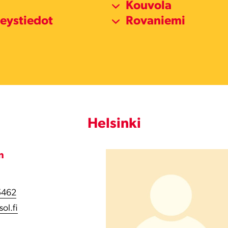
Kouvola
teystiedot
Rovaniemi
Helsinki
n
5462
ol.fi