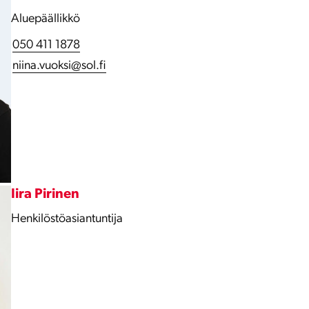
Aluepäällikkö
050 411 1878
niina.vuoksi@sol.fi
Iira Pirinen
Henkilöstöasiantuntija