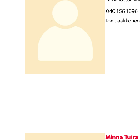
040 156 1696
toni.laakkonen
Minna Tuira