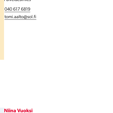
040 617 6819
tomi.aalto@sol.fi
Niina Vuoksi