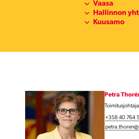
Vaasa
Hallinnon yh
Kuusamo
Petra Thoré
Toimitusjohtaja
+358 40 764 
petra.thoren@s