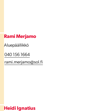
Rami Merjamo
Aluepäällikkö
040 156 1664
rami.merjamo@sol.fi
Heidi Ignatius