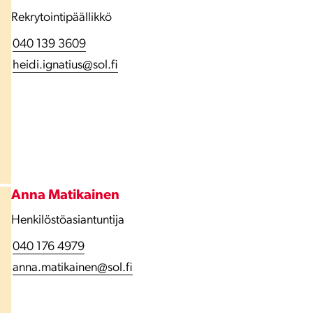
Rekrytointipäällikkö
040 139 3609
heidi.ignatius@sol.fi
Anna Matikainen
Henkilöstöasiantuntija
040 176 4979
anna.matikainen@sol.fi