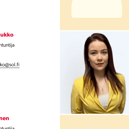
oukko
tuntija
ko@sol.fi
onen
tuntija