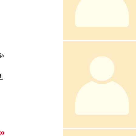
ja
fi
to