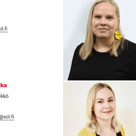
l.fi
kka
ikkö
@sol.fi