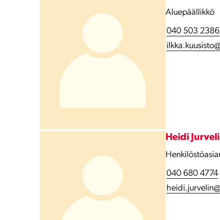
Aluepäällikkö
040 503 2386
ilkka.kuusisto@
Heidi Jurvel
Henkilöstöasian
040 680 4774
heidi.jurvelin@