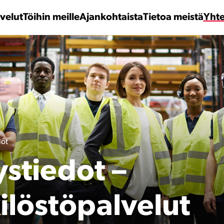
velut
Töihin meille
Ajankohtaista
Tietoa meistä
Yhte
dot
stiedot –
ilöstöpalvelut