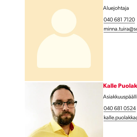
Aluejohtaja
040 681 7120
minna.tuira@so
Kalle Puola
Asiakkuuspääll
040 681 0524
kalle.puolakka