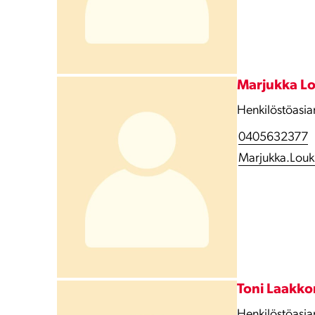
Marjukka L
Henkilöstöasian
0405632377
Marjukka.Louk
Toni Laakk
Henkilöstöasian