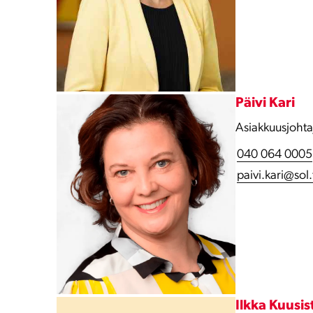
Päivi Kari
Asiakkuusjohta
040 064 0005
paivi.kari@sol.
Ilkka Kuusis