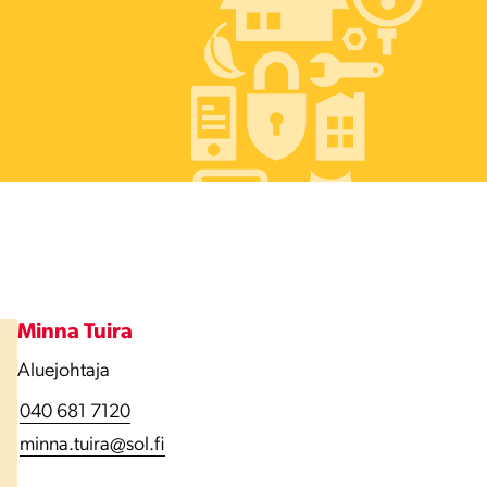
Minna Tuira
Aluejohtaja
040 681 7120
minna.tuira@sol.fi