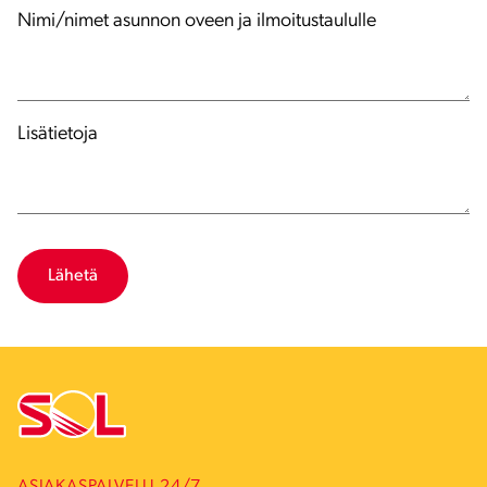
DD
Nimi/nimet asunnon oveen ja ilmoitustaululle
slash
YYYY
Lisätietoja
ASIAKASPALVELU 24/7