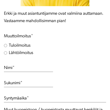
Erkki ja muut asiantuntijamme ovat valmiina auttamaan.
Vastaamme mahdollisimman pian!
Muuttoilmoitus
*
Tuloilmoitus
Lähtöilmoitus
Nimi
*
Sukunimi
*
Syntymäaika
*
Muut huoneistoon / huoneistosta muuttavat henkilöt ja