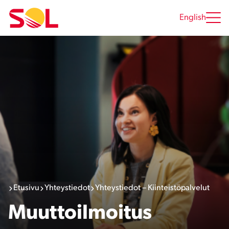
Siirry
sisältöön
English
Etusivu
Yhteystiedot
Yhteystiedot – Kiinteistöpalvelut
Muuttoilmoitus