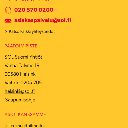
020 570 0200
asiakaspalvelu@sol.fi
Katso kaikki yhteystiedot
PÄÄTOIMIPISTE
SOL Suomi Yhtiöt
Vanha Talvitie 19
00580 Helsinki
Vaihde 0205 705
helsinki@sol.fi
Saapumisohje
ASIOI KANSSAMME
Tee muuttoilmoitus