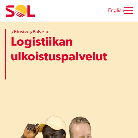
Siirry
sisältöön
English
Etusivu
Palvelut
Logistiikan
ulkoistuspalvelut