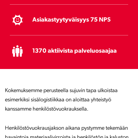
Asiakastyytyväisyys 75 NPS
1370 aktiivista palveluosaajaa
Kokemuksemme perusteella sujuvin tapa ulkoistaa
esimerkiksi sisälogistiikkaa on aloittaa yhteistyö
kanssamme henkilöstövuokrauksella.
Henkilöstövuokrausjakson aikana pystymme tekemään
havaintoja materiaalivirroista ja henkilöstön ja kaluston