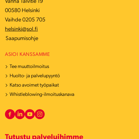
Vanha Talvitie 19
00580 Helsinki
Vaihde 0205 705
helsinki@sol.fi
Saapumisohje
ASIOI KANSSAMME
Tee muuttoilmoitus
Huolto- ja palvelupyyntö
Katso avoimet työpaikat
Whistleblowing-ilmoituskanava
Tutustu palveluihimme