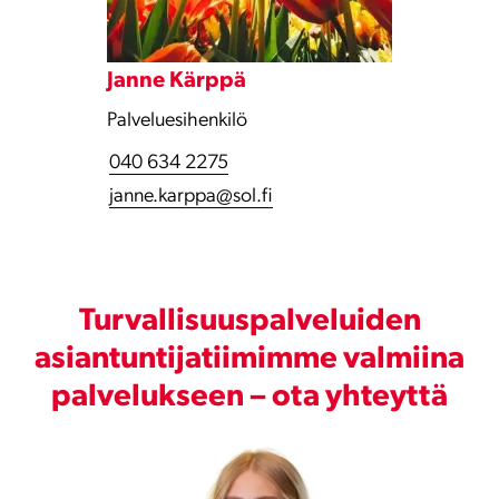
Janne Kärppä
Palveluesihenkilö
040 634 2275
janne.karppa@sol.fi
Turvallisuuspalveluiden
asiantuntijatiimimme valmiina
palvelukseen – ota yhteyttä