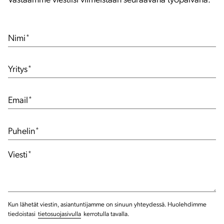
Vastaamme viestiisi viimeistään seuraavana työpäivänä.
Nimi
*
Yritys
*
Email
*
Puhelin
*
Viesti
*
Kun lähetät viestin, asiantuntijamme on sinuun yhteydessä. Huolehdimme
tiedoistasi
tietosuojasivulla
kerrotulla tavalla.