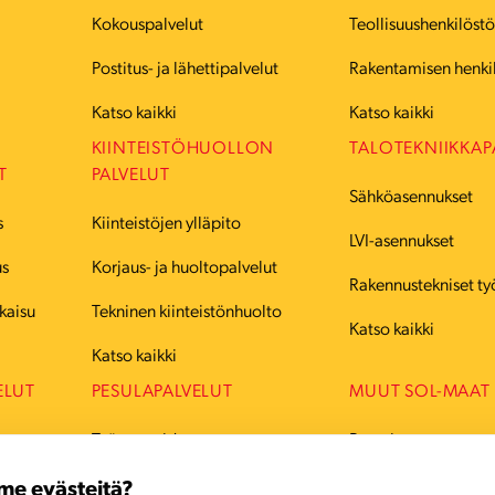
Kokouspalvelut
Teollisuushenkilöst
Postitus- ja lähettipalvelut
Rakentamisen henki
Katso kaikki
Katso kaikki
KIINTEISTÖHUOLLON
TALOTEKNIIKKAP
T
PALVELUT
Sähköasennukset
s
Kiinteistöjen ylläpito
LVI-asennukset
us
Korjaus- ja huoltopalvelut
Rakennustekniset ty
kaisu
Tekninen kiinteistönhuolto
Katso kaikki
Katso kaikki
ELUT
PESULAPALVELUT
MUUT SOL-MAAT
Työvaatteiden pesu
Ruotsi
Juhlavaatteiden pesu
Tanska
me evästeitä?