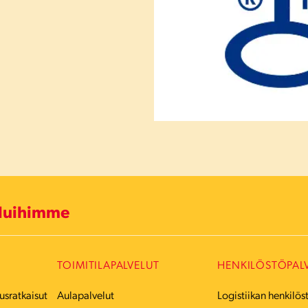
eluihimme
TOIMITILAPALVELUT
HENKILÖSTÖPAL
usratkaisut
Aulapalvelut
Logistiikan henkilös