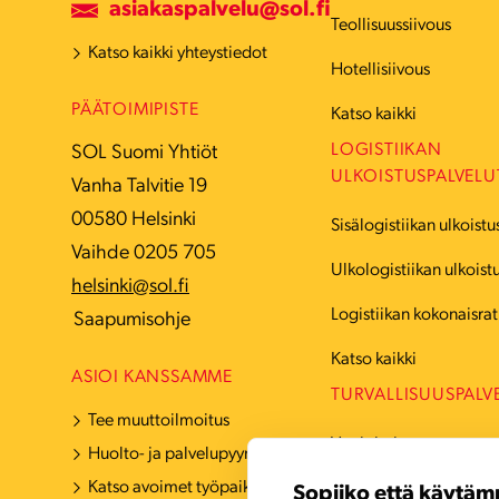
asiakaspalvelu@sol.fi
Teollisuussiivous
Katso kaikki yhteystiedot
Hotellisiivous
PÄÄTOIMIPISTE
Katso kaikki
LOGISTIIKAN
SOL Suomi Yhtiöt
ULKOISTUSPALVELU
Vanha Talvitie 19
00580 Helsinki
Sisälogistiikan ulkoistu
Vaihde 0205 705
Ulkologistiikan ulkoist
helsinki@sol.fi
Logistiikan kokonaisrat
Saapumisohje
Katso kaikki
ASIOI KANSSAMME
TURVALLISUUSPALV
Tee muuttoilmoitus
Vartiointi
Huolto- ja palvelupyyntö
Katso avoimet työpaikat
Hälytyskeskuspalvelut
Sopiiko että käytäm