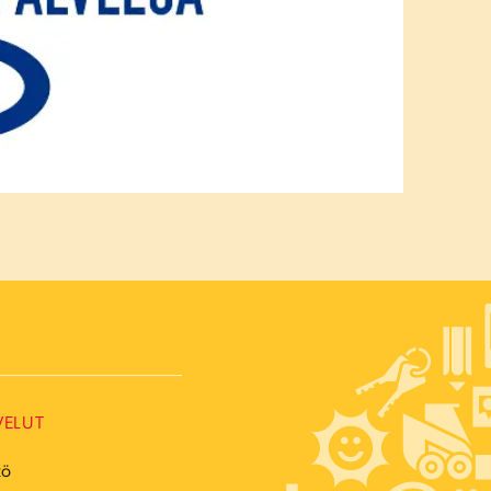
VELUT
tö