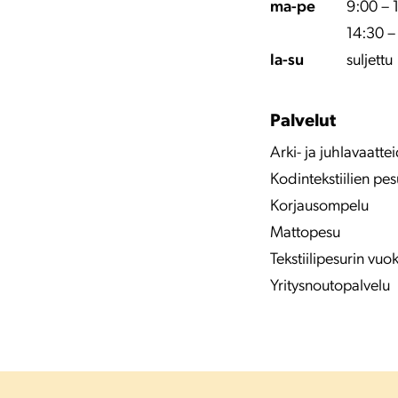
ma-pe
9:00 – 
14:30 –
la-su
suljettu
Palvelut
Arki- ja juhlavaatt
Kodintekstiilien pes
Korjausompelu
Mattopesu
Tekstiilipesurin vuo
Yritysnoutopalvelu