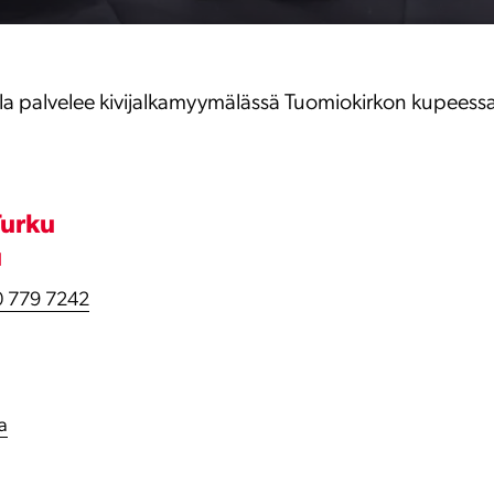
la palvelee kivijalkamyymälässä Tuomiokirkon kupeess
Turku
u
 779 7242
la