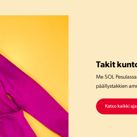
Takit kunt
Me SOL Pesulassa
päällystakkien am
Katso kaikki aj