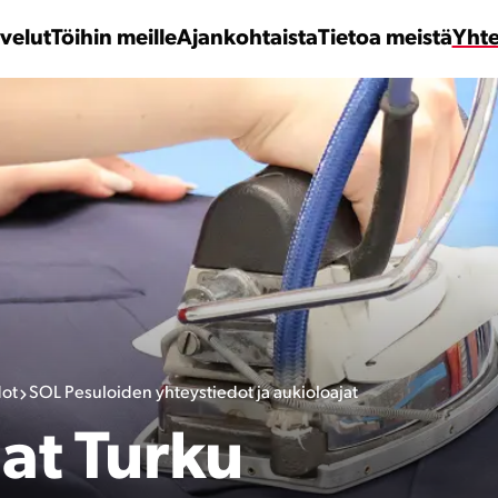
velut
Töihin meille
Ajankohtaista
Tietoa meistä
Yhte
dot
SOL Pesuloiden yhteystiedot ja aukioloajat
at Turku