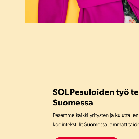
SOL Pesuloiden työ t
Suomessa
Pesemme kaikki yritysten ja kuluttajien
kodintekstiilit Suomessa, ammattitaidoll