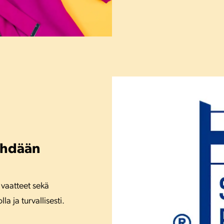
ehdään
 vaatteet sekä
a ja turvallisesti.