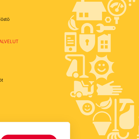
ö
löstö
ALVELUT
öt