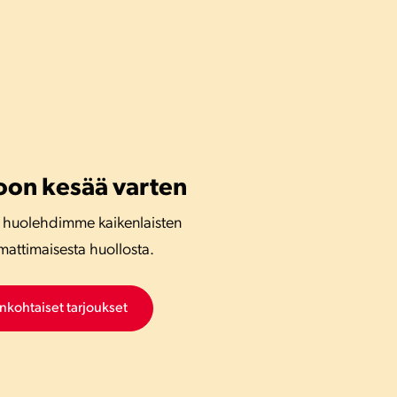
oon kesää varten
 huolehdimme kaikenlaisten
mattimaisesta huollosta.
ankohtaiset tarjoukset