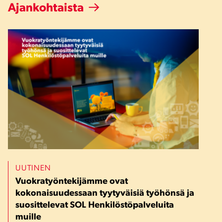
Ajankohtaista
UUTINEN
Vuokratyöntekijämme ovat
kokonaisuudessaan tyytyväisiä työhönsä ja
suosittelevat SOL Henkilöstöpalveluita
muille