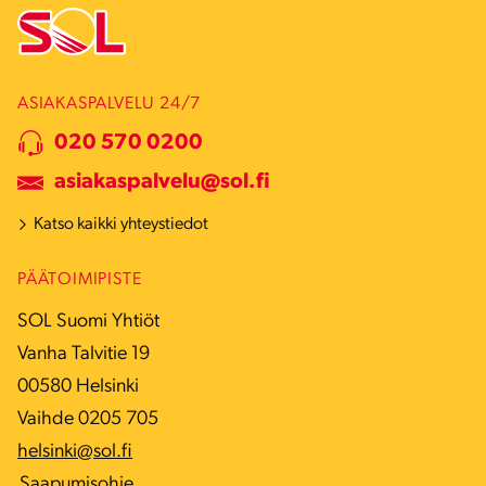
ASIAKASPALVELU 24/7
020 570 0200
asiakaspalvelu@sol.fi
Katso kaikki yhteystiedot
PÄÄTOIMIPISTE
SOL Suomi Yhtiöt
Vanha Talvitie 19
00580 Helsinki
Vaihde 0205 705
helsinki@sol.fi
Saapumisohje