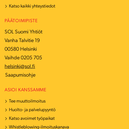
Katso kaikki yhteystiedot
PÄÄTOIMIPISTE
SOL Suomi Yhtiöt
Vanha Talvitie 19
00580 Helsinki
Vaihde 0205 705
helsinki@sol.fi
Saapumisohje
ASIOI KANSSAMME
Tee muuttoilmoitus
Huolto- ja palvelupyyntö
Katso avoimet työpaikat
Whistleblowing-ilmoituskanava