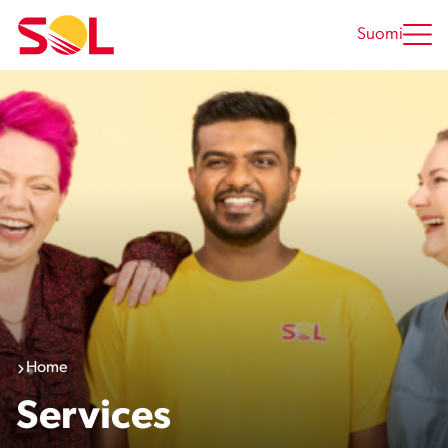
Skip
to
Suomi
content
Home
Services