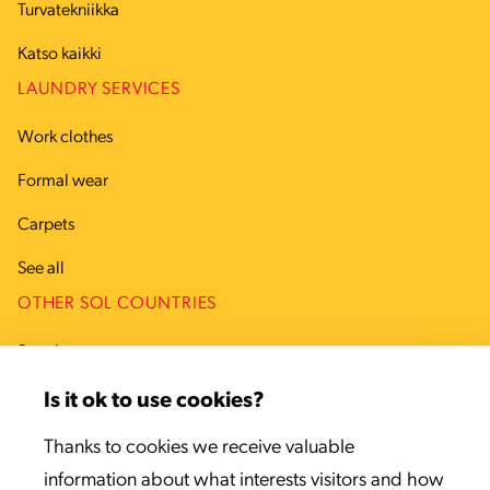
Turvatekniikka
Katso kaikki
LAUNDRY SERVICES
Work clothes
Formal wear
Carpets
See all
OTHER SOL COUNTRIES
Sweden
Denmark
Is it ok to use cookies?
Estonia
Thanks to cookies we receive valuable
information about what interests visitors and how
Latvia