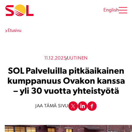
Siirry
sisältöön
English
Etusivu
11.12.2025
UUTINEN
SOL Palveluilla pitkäaikainen
kumppanuus Ovakon kanssa
– yli 30 vuotta yhteistyötä
JAA TÄMÄ SIVU