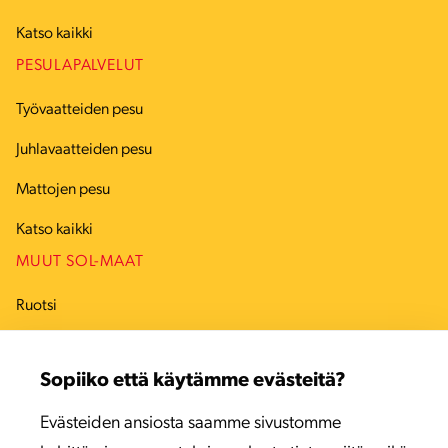
Katso kaikki
PESULAPALVELUT
Työvaatteiden pesu
Juhlavaatteiden pesu
Mattojen pesu
Katso kaikki
MUUT SOL-MAAT
Ruotsi
Tanska
Sopiiko että käytämme evästeitä?
Viro
Evästeiden ansiosta saamme sivustomme
Latvia