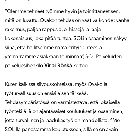
”Olemme tehneet työmme hyvin ja toimittaneet sen,
mitä on luvattu. Ovakon tehdas on vaativa kohde: vanha
rakennus, paljon rappusia, ei hissejä ja laaja
kokonaisuus, joka pitää tuntea. SOLin osaaminen näkyy
siinä, että hallitsemme nämä erityispiirteet ja
ymmärrämme asiakkaan toiminnan”, SOL Palveluiden
palveluesihenkilö
Virpi Rönkä
kertoo.
Kuten kaikissa siivouskohteissa, myös Ovakolla
työturvallisuus on ensisijaisen tärkeää.
Tehdasympäristössä on varmistettava, että jokaisella
työntekijällä on ajantasaiset koulutukset ja osaaminen,
jotta turvallinen ja laadukas työ on mahdollista. ”Me
SOLilla panostamma koulutukseen, sillä se on avain