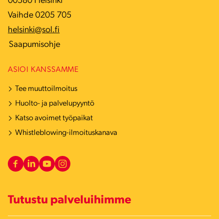
00580 Helsinki
Vaihde 0205 705
helsinki@sol.fi
Saapumisohje
ASIOI KANSSAMME
Tee muuttoilmoitus
Huolto- ja palvelupyyntö
Katso avoimet työpaikat
Whistleblowing-ilmoituskanava
Tutustu palveluihimme