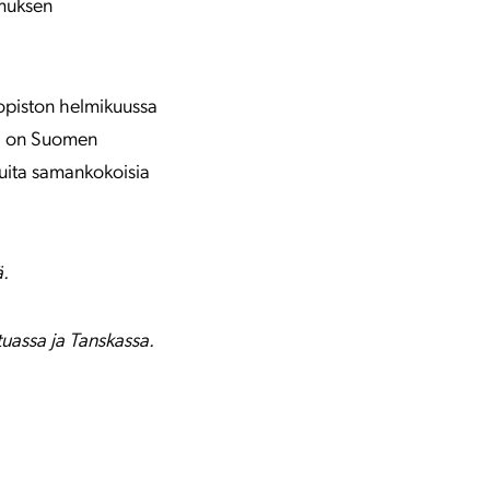
imuksen
opiston helmikuussa
llä on Suomen
uita samankokoisia
ä.
tuassa ja Tanskassa.