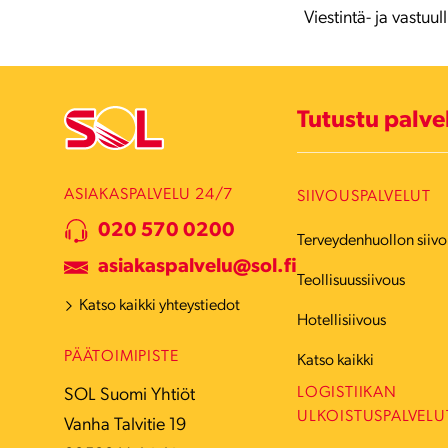
Viestintä- ja vastu
Tutustu palv
ASIAKASPALVELU 24/7
SIIVOUSPALVELUT
020 570 0200
Terveydenhuollon siivo
asiakaspalvelu@sol.fi
Teollisuussiivous
Katso kaikki yhteystiedot
Hotellisiivous
PÄÄTOIMIPISTE
Katso kaikki
LOGISTIIKAN
SOL Suomi Yhtiöt
ULKOISTUSPALVELU
Vanha Talvitie 19