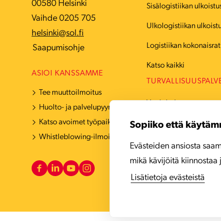
00580 Helsinki
Sisälogistiikan ulkoistu
Vaihde 0205 705
Ulkologistiikan ulkoist
helsinki@sol.fi
Logistiikan kokonaisrat
Saapumisohje
Katso kaikki
ASIOI KANSSAMME
TURVALLISUUSPALV
Tee muuttoilmoitus
Vartiointi
Huolto- ja palvelupyyntö
Katso avoimet työpaikat
Hälytyskeskuspalvelut
Sopiiko että käytäm
Whistleblowing-ilmoituskanava
Turvatekniikka
Evästeiden ansiosta saam
mikä kävijöitä kiinnostaa 
Katso kaikki
Lisätietoja evästeistä