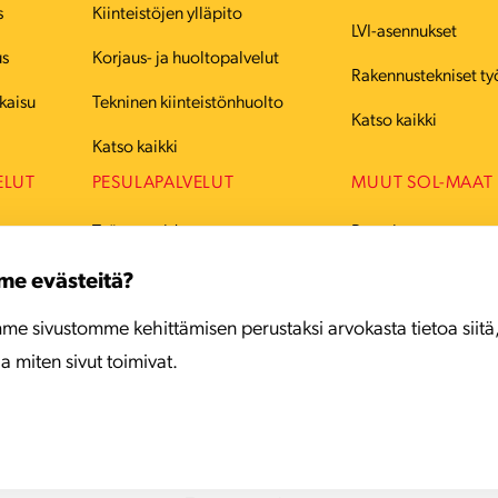
s
Kiinteistöjen ylläpito
LVI-asennukset
us
Korjaus- ja huoltopalvelut
Rakennustekniset ty
kaisu
Tekninen kiinteistönhuolto
Katso kaikki
Katso kaikki
ELUT
PESULAPALVELUT
MUUT SOL-MAAT
Työvaatteiden pesu
Ruotsi
Juhlavaatteiden pesu
Tanska
me evästeitä?
Mattojen pesu
Viro
me sivustomme kehittämisen perustaksi arvokasta tietoa siitä
ja miten sivut toimivat.
Katso kaikki
Latvia
Liettua