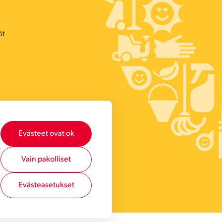
öt
Evästeet ovat ok
,
Vain pakolliset
Evästeasetukset