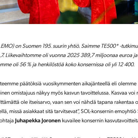
EMO) on Suomen 195. suurin yhtiö. Saimme TE500* -tutkimu
7. Liikevaihtomme oli vuonna 2025 389,7 miljoonaa euroa j
me oli 56 % ja henkilöstöä koko konsernissa oli yli 12 400.
 teemme päätöksiä vuosikymmenten aikajänteellä eli olemme p
teinen omistajuus näkyy myös kasvun tavoittelussa. Kasvaa voi 
älttämättä ole itseisarvo, vaan sen voi nähdä tapana rakentaa 
ellä, missä asiakkaat sitä tarvitsevat”, SOL-konsernin emoyh
johtaja
Juhapekka Joronen
kuvailee konsernin kasvutavoitteit