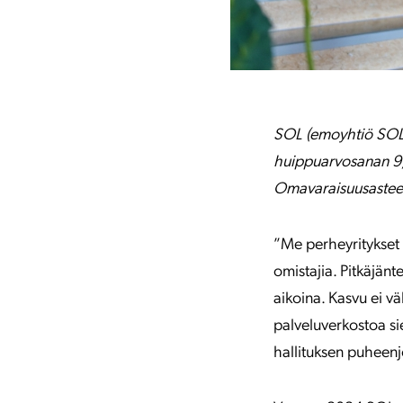
SOL (emoyhtiö SOL
huippuarvosanan 9,
Omavaraisuusasteem
”Me perheyritykset
omistajia. Pitkäjän
aikoina. Kasvu ei v
palveluverkostoa si
hallituksen puheen