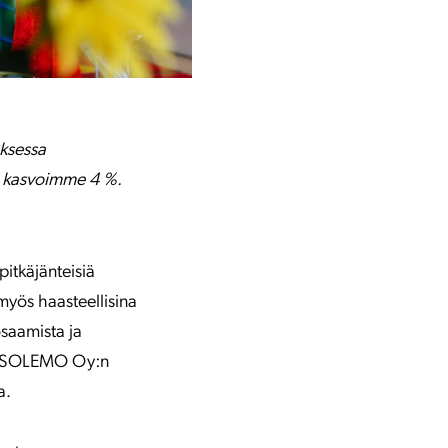
ksessa
a kasvoimme 4 %.
itkäjänteisiä
myös haasteellisina
osaamista ja
tiö SOLEMO Oy:n
a.