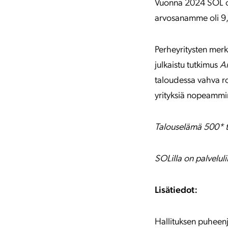
Vuonna 2024 SOL ol
arvosanamme oli 9,1
Perheyritysten mer
julkaistu tutkimus
An
taloudessa vahva r
yrityksiä nopeammi
Talouselämä 500* tu
SOLilla on palveluli
Lisätiedot:
Hallituksen puheen