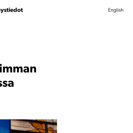
ystiedot
English
urimman
ssa