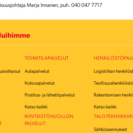
ullisuusjohtaja Marja Innanen, puh. 040 047 7717
eluihimme
TOIMITILAPALVELUT
HENKILÖSTÖPAL
usratkaisut
Aulapalvelut
Logistiikan henkilös
Kokouspalvelut
Teollisuushenkilöst
Postitus- ja lähettipalvelut
Rakentamisen henki
Katso kaikki
Katso kaikki
KIINTEISTÖHUOLLON
TALOTEKNIIKKAP
T
PALVELUT
Sähköasennukset