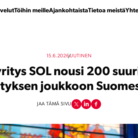
velut
Töihin meille
Ajankohtaista
Tietoa meistä
Yhte
15.6.2026
UUTINEN
ritys SOL nousi 200 su
ityksen joukkoon Suome
JAA TÄMÄ SIVU