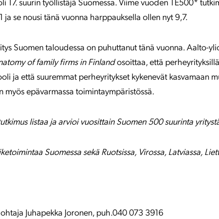
i 17. suurin työllistäjä Suomessa. Viime vuoden TE500* tutk
 ja se nousi tänä vuonna harppauksella ollen nyt 9,7.
kitys Suomen taloudessa on puhuttanut tänä vuonna. Aalto-yli
atomy of family firms in Finland
osoittaa, että perheyrityksi
ooli ja että suuremmat perheyritykset kykenevät kasvamaan m
n myös epävarmassa toimintaympäristössä.
tkimus listaa ja arvioi vuosittain Suomen 500 suurinta yrityst
iketoimintaa Suomessa sekä Ruotsissa, Virossa, Latviassa, Liet
johtaja Juhapekka Joronen, puh.040 073 3916