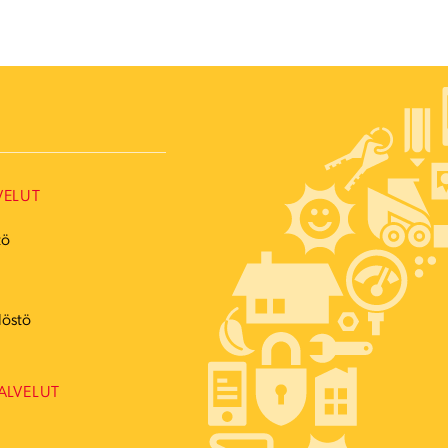
VELUT
tö
ö
löstö
ALVELUT