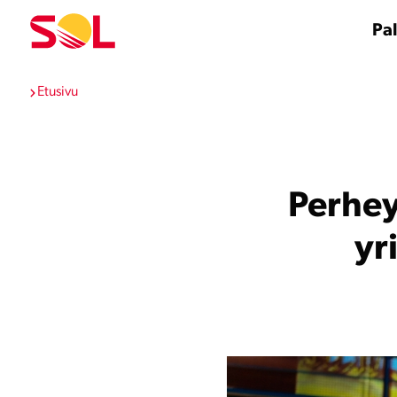
Siirry
sisältöön
Pal
Etusivu
Perhey
yr