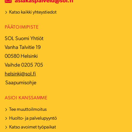
asiakaspalvelu@sol.fi
Katso kaikki yhteystiedot
PÄÄTOIMIPISTE
SOL Suomi Yhtiöt
Vanha Talvitie 19
00580 Helsinki
Vaihde 0205 705
helsinki@sol.fi
Saapumisohje
ASIOI KANSSAMME
Tee muuttoilmoitus
Huolto- ja palvelupyyntö
Katso avoimet työpaikat