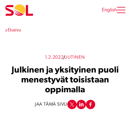
Siirry
sisältöön
English
Etusivu
1.2.2022
UUTINEN
Julkinen ja yksityinen puoli
menestyvät toisistaan
oppimalla
JAA TÄMÄ SIVU