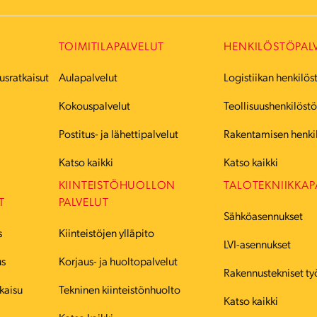
TOIMITILAPALVELUT
HENKILÖSTÖPAL
usratkaisut
Aulapalvelut
Logistiikan henkilös
Kokouspalvelut
Teollisuushenkilöst
Postitus- ja lähettipalvelut
Rakentamisen henki
Katso kaikki
Katso kaikki
KIINTEISTÖHUOLLON
TALOTEKNIIKKAP
T
PALVELUT
Sähköasennukset
s
Kiinteistöjen ylläpito
LVI-asennukset
us
Korjaus- ja huoltopalvelut
Rakennustekniset ty
kaisu
Tekninen kiinteistönhuolto
Katso kaikki