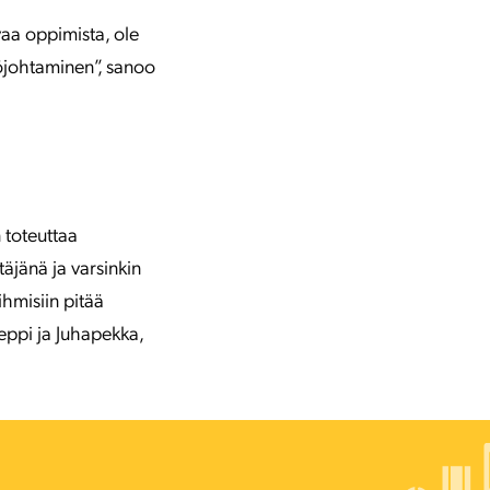
uvaa oppimista, ole
töjohtaminen”, sanoo
 toteuttaa
täjänä ja varsinkin
ihmisiin pitää
eppi ja Juhapekka,