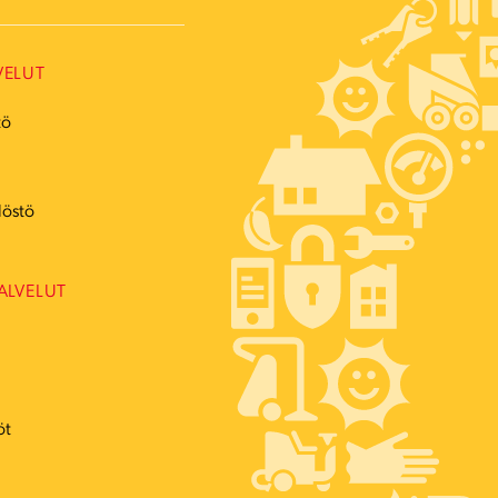
VELUT
tö
ö
löstö
ALVELUT
öt