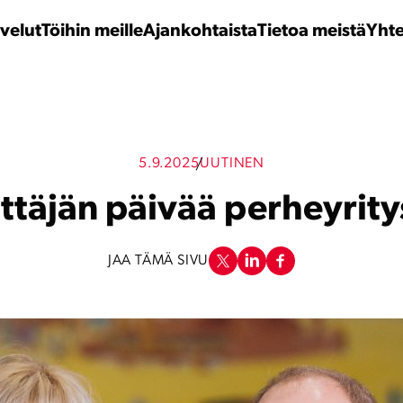
velut
Töihin meille
Ajankohtaista
Tietoa meistä
Yhte
5.9.2025
UUTINEN
ttäjän päivää perheyrity
JAA TÄMÄ SIVU