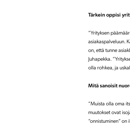
Tärkein oppisi yri
”Yrityksen päämäärä
asiakaspalveluun. K
on, että tunne asiak
Juhapekka. ”Yrityks
olla rohkea, ja uska
Mitä sanoisit nuore
”Muista olla oma it
muutokset ovat isoj
”onnistuminen” on i