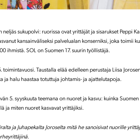
neljäs sukupolvi: ruorissa ovat yrittäjät ja sisarukset Peppi K
asvanut kansainväliseksi palvelualan konserniksi, joka toimii 
000 ihmistä. SOL on Suomen 17. suurin työllistäjä.
 toimintavuosi. Taustalla elää edelleen perustaja Liisa Jorosen
 ja halu haastaa totuttuja johtamis- ja ajattelutapoja.
ivän 5. syyskuuta teemana on nuoret ja kasvu: kuinka Suomen
lä ja miten nuoret kasvavat yrittäjiksi.
lta ja Juhapekalta Joroselta mitä he sanoisivat nuorille yrittä
heyrittäjinä.