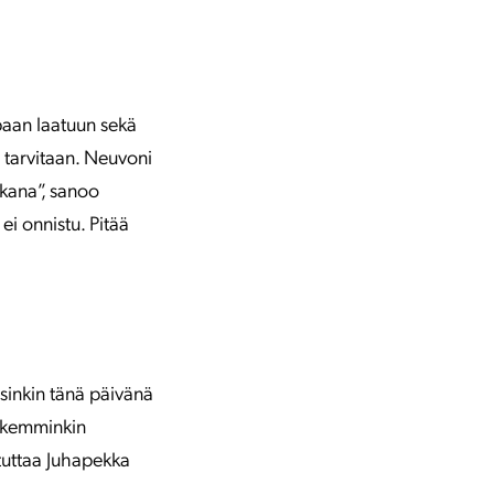
paan laatuun sekä
 tarvitaan. Neuvoni
ukana”, sanoo
ei onnistu. Pitää
rsinkin tänä päivänä
pikemminkin
stuttaa Juhapekka