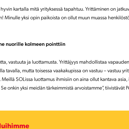
la hyvin kartalla mitä yrityksessä tapahtuu. Yrittäminen on jatk
n! Minulle yksi opin paikoista on ollut muun muassa henkilös
nne nuorille kolmeen pointtiin
utta, vastuuta ja luottamusta. Yrittäjyys mahdollistaa vapauden
la tavalla, mutta toisessa vaakakupissa on vastuu – vastuu yrit
 Meillä SOLissa luottamus ihmisiin on aina ollut kantava asia, 
Se onkin yksi meidän tärkeimmistä arvoistamme”, tiivistävät P
eluihimme