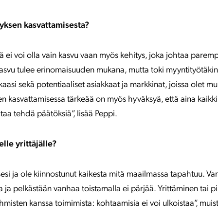
tyksen kasvattamisesta?
 ei voi olla vain kasvu vaan myös kehitys, joka johtaa parem
asvu tulee erinomaisuuden mukana, mutta toki myyntityötäkin
kaasi sekä potentiaaliset asiakkaat ja markkinat, joissa olet m
en kasvattamisessa tärkeää on myös hyväksyä, että aina kaikki 
ltaa tehdä päätöksiä”, lisää Peppi.
lle yrittäjälle?
sesi ja ole kiinnostunut kaikesta mitä maailmassa tapahtuu. Va
a ja pelkästään vanhaa toistamalla ei pärjää. Yrittäminen tai 
hmisten kanssa toimimista: kohtaamisia ei voi ulkoistaa”, mui