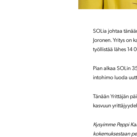
SOLia johtaa tänään 
Joronen. Yritys on k
työllistää lähes 14 
Pian alkaa SOLin 35.
intohimo luoda uutta
Tänään Yrittäjän pä
kasvuun yrittäjyydel
Kysyimme Peppi Kaira
kokemuksestaan per