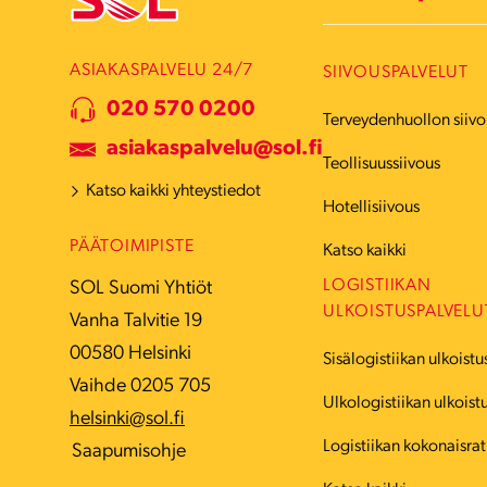
ASIAKASPALVELU 24/7
SIIVOUSPALVELUT
020 570 0200
Terveydenhuollon siivo
asiakaspalvelu@sol.fi
Teollisuussiivous
Katso kaikki yhteystiedot
Hotellisiivous
PÄÄTOIMIPISTE
Katso kaikki
LOGISTIIKAN
SOL Suomi Yhtiöt
ULKOISTUSPALVELU
Vanha Talvitie 19
00580 Helsinki
Sisälogistiikan ulkoistu
Vaihde 0205 705
Ulkologistiikan ulkoist
helsinki@sol.fi
Logistiikan kokonaisrat
Saapumisohje