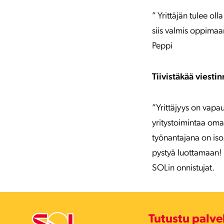
” Yrittäjän tulee ol
siis valmis oppimaa
Peppi
Tiivistäkää viesti
”Yrittäjyys on vapa
yritystoimintaa omal
työnantajana on iso.
pystyä luottamaan! 
SOLin onnistujat.
Tutustu palv