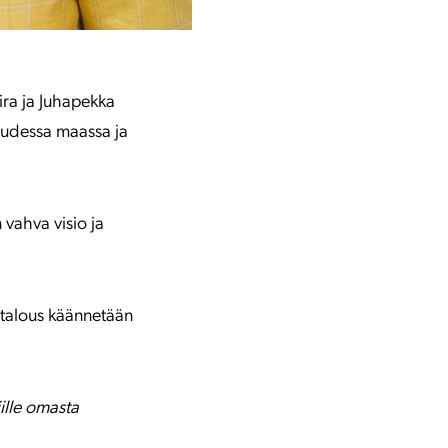
aira ja Juhapekka
kuudessa maassa ja
 vahva visio ja
 talous käännetään
jille omasta