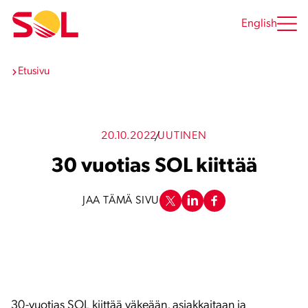
Siirry
sisältöön
English
Etusivu
20.10.2022
UUTINEN
30 vuotias SOL kiittää
JAA TÄMÄ SIVU
30-vuotias SOL kiittää väkeään, asiakkaitaan ja