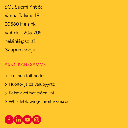
SOL Suomi Yhtiöt
Vanha Talvitie 19
00580 Helsinki
Vaihde 0205 705
helsinki@sol.fi
Saapumisohje
ASIOI KANSSAMME
Tee muuttoilmoitus
Huolto- ja palvelupyyntö
Katso avoimet työpaikat
Whistleblowing-ilmoituskanava