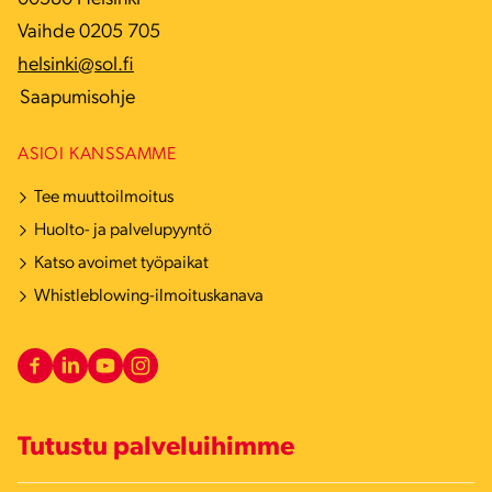
Vaihde 0205 705
helsinki@sol.fi
Saapumisohje
ASIOI KANSSAMME
Tee muuttoilmoitus
Huolto- ja palvelupyyntö
Katso avoimet työpaikat
Whistleblowing-ilmoituskanava
Tutustu palveluihimme