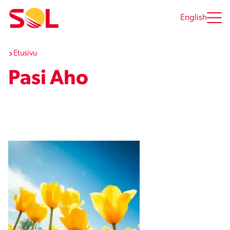
Siirry
sisältöön
English
Etusivu
Pasi Aho