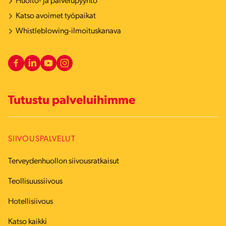
Huolto- ja palvelupyyntö
Katso avoimet työpaikat
Whistleblowing-ilmoituskanava
Tutustu palveluihimme
SIIVOUSPALVELUT
Terveydenhuollon siivousratkaisut
Teollisuussiivous
Hotellisiivous
Katso kaikki