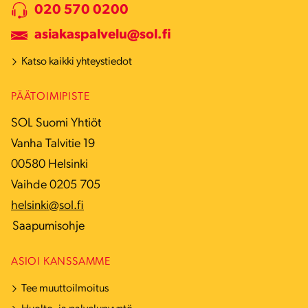
020 570 0200
asiakaspalvelu@sol.fi
Katso kaikki yhteystiedot
PÄÄTOIMIPISTE
SOL Suomi Yhtiöt
Vanha Talvitie 19
00580 Helsinki
Vaihde 0205 705
helsinki@sol.fi
Saapumisohje
ASIOI KANSSAMME
Tee muuttoilmoitus