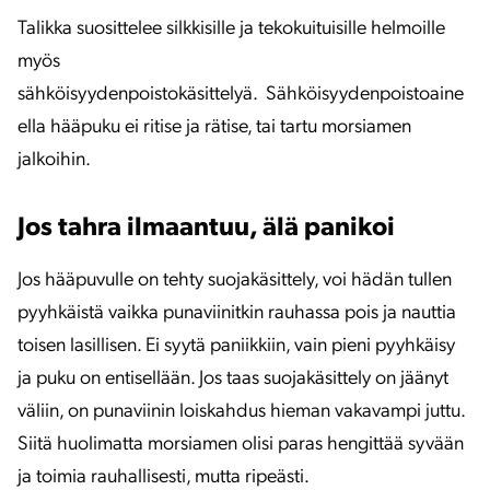
Talikka suosittelee silkkisille ja tekokuituisille helmoille
myös
sähköisyydenpoistokäsittelyä. Sähköisyydenpoistoaine
ella hääpuku ei ritise ja rätise, tai tartu morsiamen
jalkoihin.
Jos tahra ilmaantuu, älä panikoi
Jos hääpuvulle on tehty suojakäsittely, voi hädän tullen
pyyhkäistä vaikka punaviinitkin rauhassa pois ja nauttia
toisen lasillisen. Ei syytä paniikkiin, vain pieni pyyhkäisy
ja puku on entisellään. Jos taas suojakäsittely on jäänyt
väliin, on punaviinin loiskahdus hieman vakavampi juttu.
Siitä huolimatta morsiamen olisi paras hengittää syvään
ja toimia rauhallisesti, mutta ripeästi.