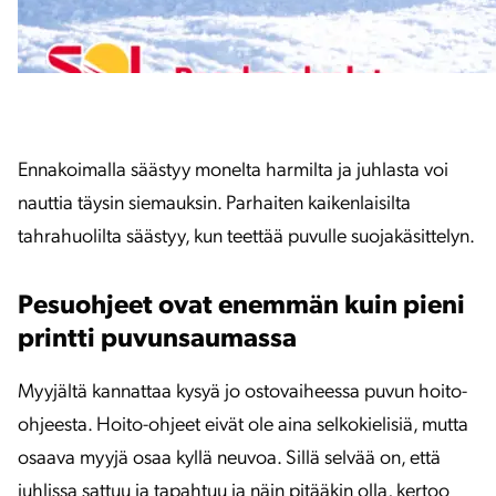
Ennakoimalla säästyy monelta harmilta ja juhlasta voi
nauttia täysin siemauksin. Parhaiten kaikenlaisilta
tahrahuolilta säästyy, kun teettää puvulle suojakäsittelyn.
Pesuohjeet ovat enemmän kuin pieni
printti puvunsaumassa
Myyjältä kannattaa kysyä jo ostovaiheessa puvun hoito-
ohjeesta. Hoito-ohjeet eivät ole aina selkokielisiä, mutta
osaava myyjä osaa kyllä neuvoa. Sillä selvää on, että
juhlissa sattuu ja tapahtuu ja näin pitääkin olla, kertoo