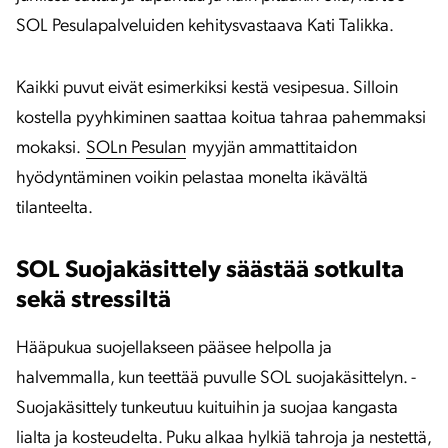
SOL Pesulapalveluiden kehitysvastaava Kati Talikka.
Kaikki puvut eivät esimerkiksi kestä vesipesua. Silloin
kostella pyyhkiminen saattaa koitua tahraa pahemmaksi
mokaksi.
SOLn Pesulan
myyjän ammattitaidon
hyödyntäminen voikin pelastaa monelta ikävältä
tilanteelta.
SOL Suojakäsittely säästää sotkulta
sekä stressiltä
Hääpukua suojellakseen pääsee helpolla ja
halvemmalla, kun teettää puvulle SOL suojakäsittelyn. ­
Suojakäsittely tunkeutuu kuituihin ja suojaa kangasta
lialta ja kosteudelta. Puku alkaa hylkiä tahroja ja nestettä,