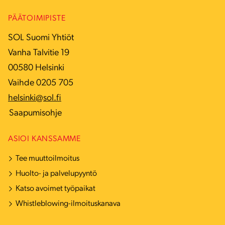
PÄÄTOIMIPISTE
SOL Suomi Yhtiöt
Vanha Talvitie 19
00580 Helsinki
Vaihde 0205 705
helsinki@sol.fi
Saapumisohje
ASIOI KANSSAMME
Tee muuttoilmoitus
Huolto- ja palvelupyyntö
Katso avoimet työpaikat
Whistleblowing-ilmoituskanava