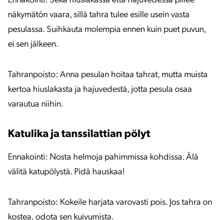
Ennakointi: Sekä hiuslakassa että hajuvedessä piilee
näkymätön vaara, sillä tahra tulee esille usein vasta
pesulassa. Suihkauta molempia ennen kuin puet puvun,
ei sen jälkeen.
Tahranpoisto: Anna pesulan hoitaa tahrat, mutta muista
kertoa hiuslakasta ja hajuvedestä, jotta pesula osaa
varautua niihin.
Katulika ja tanssilattian pölyt
Ennakointi: Nosta helmoja pahimmissa kohdissa. Älä
välitä katupölystä. Pidä hauskaa!
Tahranpoisto: Kokeile harjata varovasti pois. Jos tahra on
kostea, odota sen kuivumista.