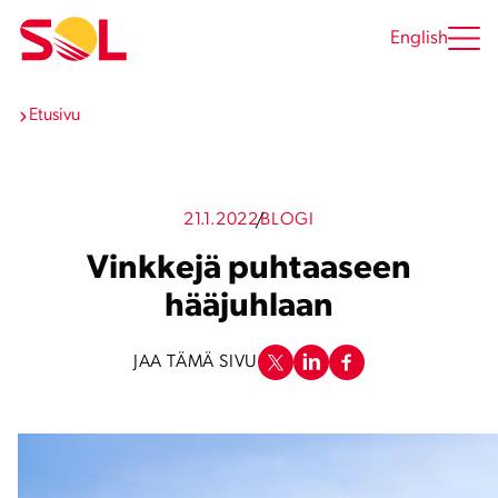
Siirry
sisältöön
English
Etusivu
21.1.2022
BLOGI
Vinkkejä puhtaaseen
hääjuhlaan
JAA TÄMÄ SIVU