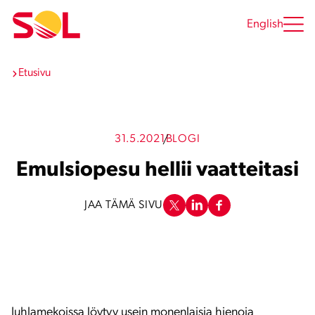
Siirry
sisältöön
English
Etusivu
31.5.2021
BLOGI
Emulsiopesu hellii vaatteitasi
JAA TÄMÄ SIVU
Juhlamekoissa löytyy usein monenlaisia hienoja