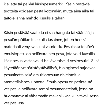
kielletty tai pelkkä käsinpesumerkki. Käsin pestäviä
tuotteita voidaan pestä kotonakin, mutta aina aika tai
taito ei anna mahdollisuuksia tähän.
Käsin pestävää vaatetta ei saa hangata tai vääntää ja
pesulämpötilan tulee olla tasainen, jotten herkkä
materiaali veny, vanu tai vaurioidu. Pesulassa tehtävä
emulsiopesu on hellävarainen pesu, jota voisi kuvailla
käsinpesua vastaavaksi hellävaraiseksi vesipesuksi. Siinä
käytetään ympäristöystävällistä, biologisesti hajoavaa
pesuainetta sekä emulsiopesuun ohjelmoitua
ammattilaispesukonetta. Emulsiopesu on perinteistä
vesipesua hellävaraisempi pesumenetelmä, jossa on
huomattavasti vähemmän mekaniikkaa kuin tavallisessa
vesipesussa.