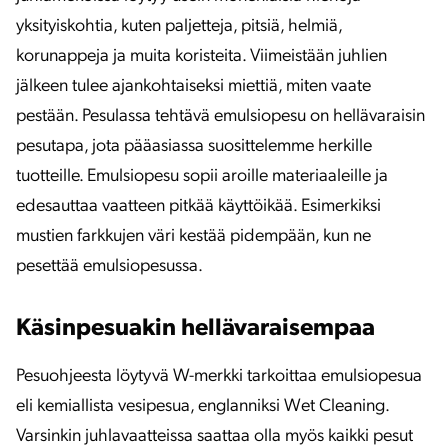
yksityiskohtia, kuten paljetteja, pitsiä, helmiä,
korunappeja ja muita koristeita. Viimeistään juhlien
jälkeen tulee ajankohtaiseksi miettiä, miten vaate
pestään. Pesulassa tehtävä emulsiopesu on hellävaraisin
pesutapa, jota pääasiassa suosittelemme herkille
tuotteille. Emulsiopesu sopii aroille materiaaleille ja
edesauttaa vaatteen pitkää käyttöikää. Esimerkiksi
mustien farkkujen väri kestää pidempään, kun ne
pesettää emulsiopesussa.
Käsinpesuakin hellävaraisempaa
Pesuohjeesta löytyvä W-merkki tarkoittaa emulsiopesua
eli kemiallista vesipesua, englanniksi Wet Cleaning.
Varsinkin juhlavaatteissa saattaa olla myös kaikki pesut