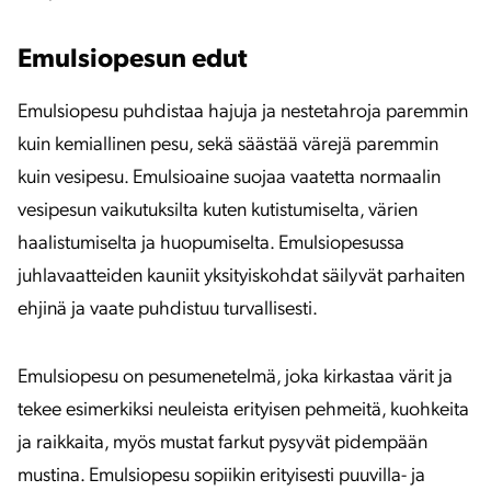
Emulsiopesun edut
Emulsiopesu puhdistaa hajuja ja nestetahroja paremmin
kuin kemiallinen pesu, sekä säästää värejä paremmin
kuin vesipesu. Emulsioaine suojaa vaatetta normaalin
vesipesun vaikutuksilta kuten kutistumiselta, värien
haalistumiselta ja huopumiselta. Emulsiopesussa
juhlavaatteiden kauniit yksityiskohdat säilyvät parhaiten
ehjinä ja vaate puhdistuu turvallisesti.
Emulsiopesu on pesumenetelmä, joka kirkastaa värit ja
tekee esimerkiksi neuleista erityisen pehmeitä, kuohkeita
ja raikkaita, myös mustat farkut pysyvät pidempään
mustina. Emulsiopesu sopiikin erityisesti puuvilla- ja