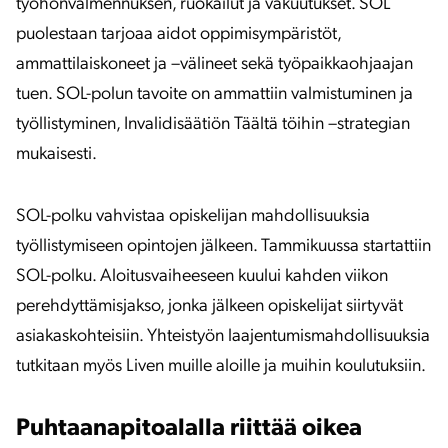
työhönvalmennuksen, ruokailut ja vakuutukset. SOL
puolestaan tarjoaa aidot oppimisympäristöt,
ammattilaiskoneet ja –välineet sekä työpaikkaohjaajan
tuen. SOL-polun tavoite on ammattiin valmistuminen ja
työllistyminen, Invalidisäätiön Täältä töihin –strategian
mukaisesti.
SOL-polku vahvistaa opiskelijan mahdollisuuksia
työllistymiseen opintojen jälkeen. Tammikuussa startattiin
SOL-polku. Aloitusvaiheeseen kuului kahden viikon
perehdyttämisjakso, jonka jälkeen opiskelijat siirtyvät
asiakaskohteisiin. Yhteistyön laajentumismahdollisuuksia
tutkitaan myös Liven muille aloille ja muihin koulutuksiin.
Puhtaanapitoalalla riittää oikea