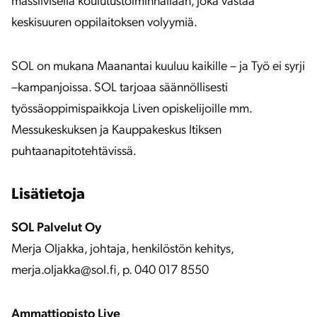
massiivisella koulutustoiminnallaan, joka vastaa
keskisuuren oppilaitoksen volyymiä.
SOL on mukana Maanantai kuuluu kaikille – ja Työ ei syrji
–kampanjoissa. SOL tarjoaa säännöllisesti
työssäoppimispaikkoja Liven opiskelijoille mm.
Messukeskuksen ja Kauppakeskus Itiksen
puhtaanapitotehtävissä.
Lisätietoja
SOL Palvelut Oy
Merja Oljakka, johtaja, henkilöstön kehitys,
merja.oljakka@sol.fi, p. 040 017 8550
Ammattiopisto Live