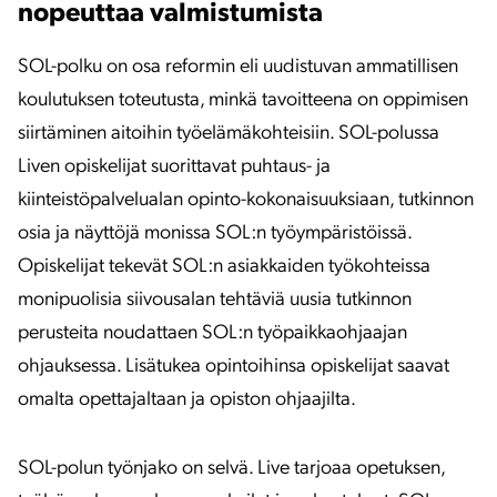
nopeuttaa valmistumista
SOL-polku on osa reformin eli uudistuvan ammatillisen
koulutuksen toteutusta, minkä tavoitteena on oppimisen
siirtäminen aitoihin työelämäkohteisiin. SOL-polussa
Liven opiskelijat suorittavat puhtaus- ja
kiinteistöpalvelualan opinto-kokonaisuuksiaan, tutkinnon
osia ja näyttöjä monissa SOL:n työympäristöissä.
Opiskelijat tekevät SOL:n asiakkaiden työkohteissa
monipuolisia siivousalan tehtäviä uusia tutkinnon
perusteita noudattaen SOL:n työpaikkaohjaajan
ohjauksessa. Lisätukea opintoihinsa opiskelijat saavat
omalta opettajaltaan ja opiston ohjaajilta.
SOL-polun työnjako on selvä. Live tarjoaa opetuksen,