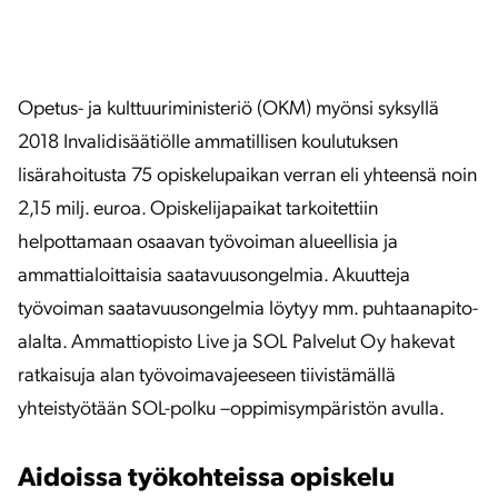
Opetus- ja kulttuuriministeriö (OKM) myönsi syksyllä
2018 Invalidisäätiölle ammatillisen koulutuksen
lisärahoitusta 75 opiskelupaikan verran eli yhteensä noin
2,15 milj. euroa. Opiskelijapaikat tarkoitettiin
helpottamaan osaavan työvoiman alueellisia ja
ammattialoittaisia saatavuusongelmia. Akuutteja
työvoiman saatavuusongelmia löytyy mm. puhtaanapito-
alalta. Ammattiopisto Live ja SOL Palvelut Oy hakevat
ratkaisuja alan työvoimavajeeseen tiivistämällä
yhteistyötään SOL-polku –oppimisympäristön avulla.
Aidoissa työkohteissa opiskelu