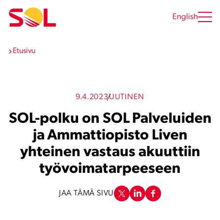
Siirry
sisältöön
English
Etusivu
9.4.2023
UUTINEN
SOL-polku on SOL Palveluiden
ja Ammattiopisto Liven
yhteinen vastaus akuuttiin
työvoimatarpeeseen
JAA TÄMÄ SIVU