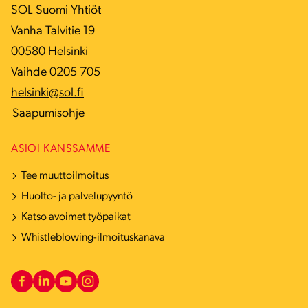
SOL Suomi Yhtiöt
Vanha Talvitie 19
00580 Helsinki
Vaihde 0205 705
helsinki@sol.fi
Saapumisohje
ASIOI KANSSAMME
Tee muuttoilmoitus
Huolto- ja palvelupyyntö
Katso avoimet työpaikat
Whistleblowing-ilmoituskanava