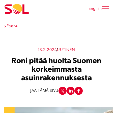
Siirry
sisältöön
English
Etusivu
13.2.2024
UUTINEN
Roni pitää huolta Suomen
korkeimmasta
asuinrakennuksesta
JAA TÄMÄ SIVU