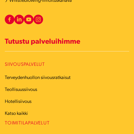
Whistleblowing-ilmoituskanava
Tutustu palveluihimme
SIIVOUSPALVELUT
Terveydenhuollon siivousratkaisut
Teollisuussiivous
Hotellisiivous
Katso kaikki
TOIMITILAPALVELUT