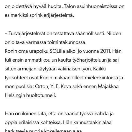
on pidettävä hyvää huolta. Talon asuinhuoneistoissa on
esimerkiksi sprinklerijärjestelmä.
– Turvajärjestelmät on testattava säännöllisesti. Niiden
on oltava varmassa toimintakunnossa.
Ronin oma urapolku SOLilla alkoi jo vuonna 2011. Hän
tuli ensin ammattikoulun kautta työharjoitteluun ja sai
sitten armeijan käytyään vakinaisen työn. Kaikki
työkohteet ovat Ronin mukaan olleet mielenkiintoisia ja
monipuolisia: Orton, YLE, Keva sekä ennen Majakkaa
Helsingin huoltotunneli.
Hän on iloinen siitä, että on saanut työssä nähdä ja
oppia erilaisissa kohteissa. Hän kannustaakin alaa
harkitsevia nuoria kokeilemaan alaa.