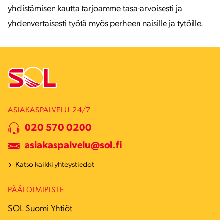
yhdistämisen kautta tarjoamme tasa-arvoisesti ja
yhdenvertaisesti työtä myös perheen naisille ja tytöille.
ASIAKASPALVELU 24/7
020 570 0200
asiakaspalvelu@sol.fi
Katso kaikki yhteystiedot
PÄÄTOIMIPISTE
SOL Suomi Yhtiöt