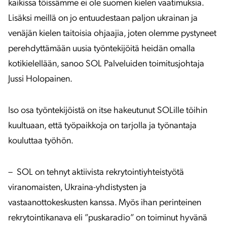
kaikissa töissämme ei ole suomen kielen vaatimuksia.
Lisäksi meillä on jo entuudestaan paljon ukrainan ja
venäjän kielen taitoisia ohjaajia, joten olemme pystyneet
perehdyttämään uusia työntekijöitä heidän omalla
kotikielellään, sanoo SOL Palveluiden toimitusjohtaja
Jussi Holopainen.
Iso osa työntekijöistä on itse hakeutunut SOLille töihin
kuultuaan, että työpaikkoja on tarjolla ja työnantaja
kouluttaa työhön.
– SOL on tehnyt aktiivista rekrytointiyhteistyötä
viranomaisten, Ukraina-yhdistysten ja
vastaanottokeskusten kanssa. Myös ihan perinteinen
rekrytointikanava eli ”puskaradio” on toiminut hyvänä