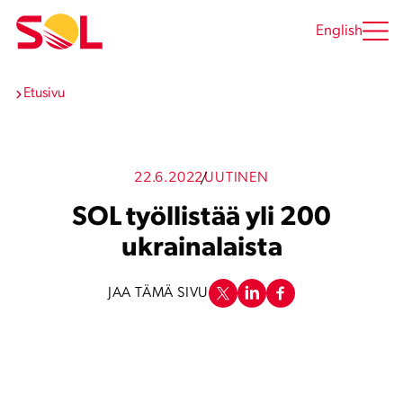
Siirry
sisältöön
English
Etusivu
22.6.2022
UUTINEN
SOL työllistää yli 200
ukrainalaista
JAA TÄMÄ SIVU