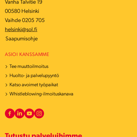
Vanha Talvitie 19
00580 Helsinki
Vaihde 0205 705
helsinki@sol.fi
Saapumisohje
ASIOI KANSSAMME
Tee muuttoilmoitus
Huolto- ja palvelupyyntö
Katso avoimet työpaikat
Whistleblowing-ilmoituskanava
Tutustu palveluihimme