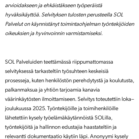
arvioidakseen ja ehkäistäkseen työperäistä
hyväksikäyttöä. Selvityksen tulosten perusteella SOL
Palvelut on käynnistänyt toimintaohjelman työntekijöiden
oikeuksien ja hyvinvoinnin varmistamiseksi.
SOL Palveluiden teettämässä riippumattomassa
selvityksessä tarkasteltiin työsuhteen keskeisiä
prosesseja, kuten henkilöstön perehdytystä ja koulutusta,
palkanmaksua ja yhtiön tarjoamia kanavia
väärinkäytösten ilmoittamiseen. Selvitys toteutettiin loka–
joulukuussa 2025. Työntekijöille ja toimihenkilöille
lähetettiin kysely työelämäkäytännöistä SOLilla,
työntekijöitä ja hallinnon edustajia haastateltiin ja
relevantti dokumentaatio käytiin läpi. Anonyymi kysely