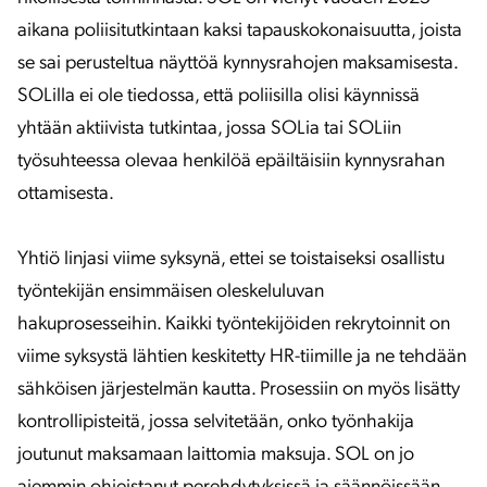
aikana poliisitutkintaan kaksi tapauskokonaisuutta, joista
se sai perusteltua näyttöä kynnysrahojen maksamisesta.
SOLilla ei ole tiedossa, että poliisilla olisi käynnissä
yhtään aktiivista tutkintaa, jossa SOLia tai SOLiin
työsuhteessa olevaa henkilöä epäiltäisiin kynnysrahan
ottamisesta.
Yhtiö linjasi viime syksynä, ettei se toistaiseksi osallistu
työntekijän ensimmäisen oleskeluluvan
hakuprosesseihin. Kaikki työntekijöiden rekrytoinnit on
viime syksystä lähtien keskitetty HR-tiimille ja ne tehdään
sähköisen järjestelmän kautta. Prosessiin on myös lisätty
kontrollipisteitä, jossa selvitetään, onko työnhakija
joutunut maksamaan laittomia maksuja. SOL on jo