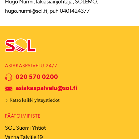
Hugo Nurmi, lakiasiainjohtaja, SOLEMO,
hugo.nurmi@sol.fi, puh 0401424377
ASIAKASPALVELU 24/7
020 570 0200
asiakaspalvelu@sol.fi
Katso kaikki yhteystiedot
PÄÄTOIMIPISTE
SOL Suomi Yhtiöt
Vanha Talvitie 19