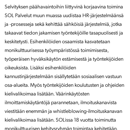
Selvityksen päähavaintoihin liittyvinä korjaavina toimina
SOL Palvelut muun muassa uudistaa HR-järjestelmäänsä
ja -prosesseja sekä kehittää sähköisiä järjestelmiä, jotka
takaavat tiedon jakamisen työntekijöille tasapuolisesti ja
keskitetysti. Esihenkilöiden osaamista kasvatetaan
monikulttuurisessa työympäristössä toimimisesta,
työperäisen hyväksikäytön estämisestä ja työntekijöiden
oikeuksista. Lisäksi esihenkilöiden
kannustinjärjestelmään sisällytetään sosiaalisen vastuun
osa-alueita. Myös työntekijöiden koulutusten ja ohjeiden
kielivalikoimaa lisätään. Väärinkäytösten
ilmoittamiskäytäntöjä parannetaan, ilmoituskanavista
viestitään enemmän ja whistleblowing-ilmoituskanavan
kielivalikoimaa lisätään. SOLissa 18 vuotta toiminutta
monikulttuurisen kehitysryhmän toimintaa kehitetään.