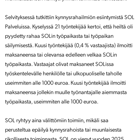
Selvityksessä tutkittiin kynnysrahailmiön esiintymistä SOL
Palveluissa. Kyselyssä 21 työntekijää kertoi, että heiltä oli
pyydetty rahaa SOLin työpaikasta tai työpaikan
säilymisestä. Kuusi työntekijää (0,4 % vastaajista) ilmoitti
maksaneensa tai olevansa edelleen velkaa SOLin
työpaikasta. Vastaajat olivat maksaneet SOLissa
työskentelevälle henkilölle tai ulkopuoliselle taholle
useimmiten alle 1000 euroa. Kuusi työntekijää ilmoitti
maksaneensa jollekin muulle työnantajalle aiemmasta
työpaikasta, useimmiten alle 1000 euroa.
SOL ryhtyy aina välittömiin toimiin, mikäli saa
perusteltua epäilyä kynnysrahoista tai muunlaisesta
rikollisesta toiminnasta. SOL on vienyt vuoden 2025