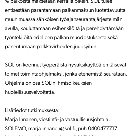
% palkoista maksetaan kerralla oikein. SOL tulee
entisestään parantamaan palkanmaksun luotettavuutta
muun muassa sähköisen työajanseurantajärjestelmän
avulla, kouluttamaan esihenkilöitä ja perehdyttämään
työntekijöitä edelleen palkan muodostuksesta sekä
paneutumaan palkkavirheiden juurisyihin.
SOL on koonnut työperäistä hyväksikäyttöä ehkäisevät
toimet toimintaohjelmaksi, jonka etenemistä seurataan.
Ohjelma on osa SOLin ihmisoikeuksien
huolellisuusvelvoitetta.
Lisätiedot tutkimuksesta:
Marja Innanen, viestintä- ja vastuullisuusjohtaja,
SOLEMO, marja.innanen@sol.fi, puh 0400477717