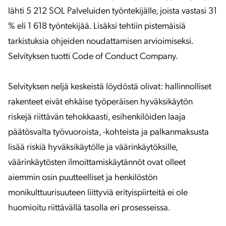
lähti 5 212 SOL Palveluiden työntekijälle, joista vastasi 31
% eli 1 618 työntekijää. Lisäksi tehtiin pistemäisiä
tarkistuksia ohjeiden noudattamisen arvioimiseksi.
Selvityksen tuotti Code of Conduct Company.
Selvityksen neljä keskeistä löydöstä olivat: hallinnolliset
rakenteet eivät ehkäise työperäisen hyväksikäytön
riskejä riittävän tehokkaasti, esihenkilöiden laaja
päätösvalta työvuoroista, -kohteista ja palkanmaksusta
lisää riskiä hyväksikäytölle ja väärinkäytöksille,
väärinkäytösten ilmoittamiskäytännöt ovat olleet
aiemmin osin puutteelliset ja henkilöstön
monikulttuurisuuteen liittyviä erityispiirteitä ei ole
huomioitu riittävällä tasolla eri prosesseissa.