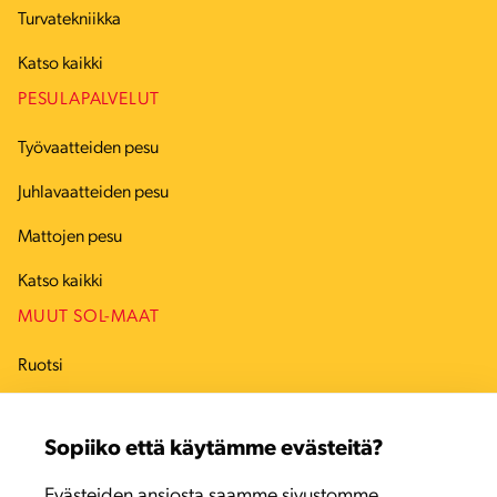
Turvatekniikka
Katso kaikki
PESULAPALVELUT
Työvaatteiden pesu
Juhlavaatteiden pesu
Mattojen pesu
Katso kaikki
MUUT SOL-MAAT
Ruotsi
Tanska
Sopiiko että käytämme evästeitä?
Viro
Evästeiden ansiosta saamme sivustomme