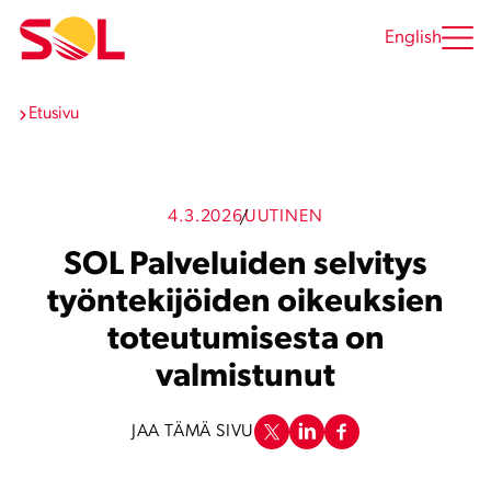
Siirry
sisältöön
English
Etusivu
4.3.2026
UUTINEN
SOL Palveluiden selvitys
työntekijöiden oikeuksien
toteutumisesta on
valmistunut
JAA TÄMÄ SIVU