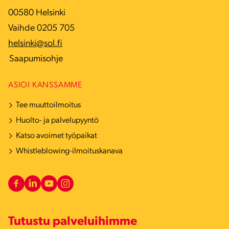
00580 Helsinki
Vaihde 0205 705
helsinki@sol.fi
Saapumisohje
ASIOI KANSSAMME
Tee muuttoilmoitus
Huolto- ja palvelupyyntö
Katso avoimet työpaikat
Whistleblowing-ilmoituskanava
Tutustu palveluihimme