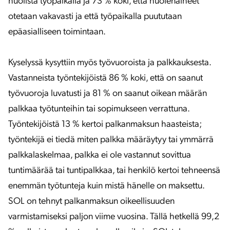
huolista työpaikalla ja 73 % koki, että huolenaiheet
otetaan vakavasti ja että työpaikalla puututaan
epäasialliseen toimintaan.
Kyselyssä kysyttiin myös työvuoroista ja palkkauksesta.
Vastanneista työntekijöistä 86 % koki, että on saanut
työvuoroja luvatusti ja 81 % on saanut oikean määrän
palkkaa työtunteihin tai sopimukseen verrattuna.
Työntekijöistä 13 % kertoi palkanmaksun haasteista;
työntekijä ei tiedä miten palkka määräytyy tai ymmärrä
palkkalaskelmaa, palkka ei ole vastannut sovittua
tuntimäärää tai tuntipalkkaa, tai henkilö kertoi tehneensä
enemmän työtunteja kuin mistä hänelle on maksettu.
SOL on tehnyt palkanmaksun oikeellisuuden
varmistamiseksi paljon viime vuosina. Tällä hetkellä 99,2