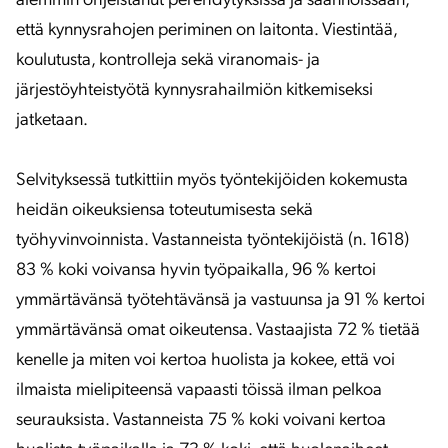
aiemmin ohjeistanut perehdytyksissä ja säännöissään,
että kynnysrahojen periminen on laitonta. Viestintää,
koulutusta, kontrolleja sekä viranomais- ja
järjestöyhteistyötä kynnysrahailmiön kitkemiseksi
jatketaan.
Selvityksessä tutkittiin myös työntekijöiden kokemusta
heidän oikeuksiensa toteutumisesta sekä
työhyvinvoinnista. Vastanneista työntekijöistä (n. 1618)
83 % koki voivansa hyvin työpaikalla, 96 % kertoi
ymmärtävänsä työtehtävänsä ja vastuunsa ja 91 % kertoi
ymmärtävänsä omat oikeutensa. Vastaajista 72 % tietää
kenelle ja miten voi kertoa huolista ja kokee, että voi
ilmaista mielipiteensä vapaasti töissä ilman pelkoa
seurauksista. Vastanneista 75 % koki voivani kertoa