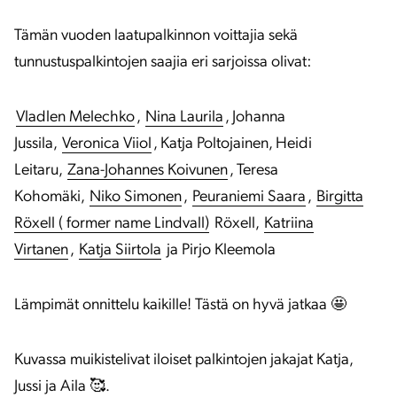
Tämän vuoden laatupalkinnon voittajia sekä
tunnustuspalkintojen saajia eri sarjoissa olivat:
Vladlen Melechko
,
Nina Laurila
, Johanna
Jussila,
Veronica Viiol
, Katja Poltojainen, Heidi
Leitaru,
Zana-Johannes Koivunen
, Teresa
Kohomäki,
Niko Simonen
,
Peuraniemi Saara
,
Birgitta
Röxell ( former name Lindvall)
Röxell,
Katriina
Virtanen
,
Katja Siirtola
ja Pirjo Kleemola
Lämpimät onnittelu kaikille! Tästä on hyvä jatkaa 🤩
Kuvassa muikistelivat iloiset palkintojen jakajat Katja,
Jussi ja Aila 🥰.