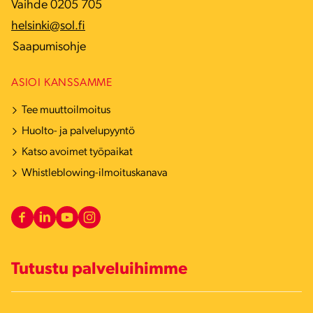
Vaihde 0205 705
helsinki@sol.fi
Saapumisohje
ASIOI KANSSAMME
Tee muuttoilmoitus
Huolto- ja palvelupyyntö
Katso avoimet työpaikat
Whistleblowing-ilmoituskanava
Tutustu palveluihimme