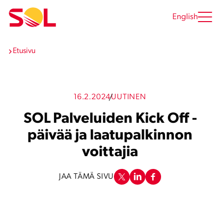
Siirry
sisältöön
English
Etusivu
16.2.2024
UUTINEN
SOL Palveluiden Kick Off -
päivää ja laatupalkinnon
voittajia
JAA TÄMÄ SIVU