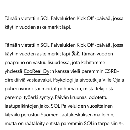
Tänään vietettiin SOL Palveluiden Kick Off -päivää, jossa
käytiin vuoden askelmerkit läpi.
Tänään vietettiin SOL Palveluiden Kick Off -päivää, jossa
käytiin vuoden askelmerkit läpi 🕺💃. Tämän vuoden
pääpaino on vastuullisuudessa, jota kehitämme
yhdessä
EcoReal Oy
:n kanssa vielä paremmin CSRD-
direktiiviä vastaavaksi. Psykologi ja aivotutkija Ville Ojala
puheenvuoro sai meidät pohtimaan, mistä tekijöistä
parempi työarki syntyy. Päivän kruunasi odotettu
laatupalkintojen jako. SOL Palveluiden vuosittainen
kilpailu perustuu Suomen Laatukeskuksen malleihin,
mutta on räätälöity entistä paremmin SOLin tarpeisiin ✨.