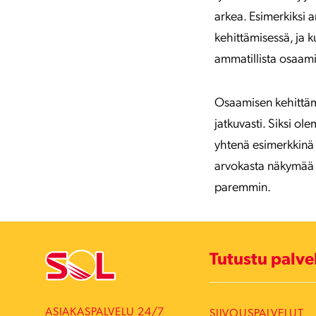
arkea. Esimerkiksi
kehittämisessä, ja 
ammatillista osaam
Osaamisen kehittämi
jatkuvasti. Siksi o
yhtenä esimerkkinä
arvokasta näkymää s
paremmin.
Tutustu palv
ASIAKASPALVELU 24/7
SIIVOUSPALVELUT