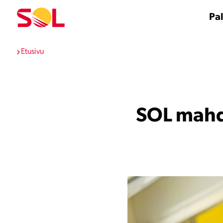
Siirry
sisältöön
Pal
Etusivu
SOL mahd