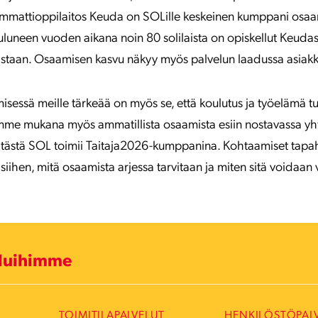
 ammattioppilaitos Keuda on SOLille keskeinen kumppani osa
kuluneen vuoden aikana noin 80 solilaista on opiskellut Keuda
istaan. Osaamisen kasvu näkyy myös palvelun laadussa asiakk
sessä meille tärkeää on myös se, että koulutus ja työelämä tu
lemme mukana myös ammatillista osaamista esiin nostavassa yht
 tästä SOL toimii Taitaja2026-kumppanina. Kohtaamiset tapa
iihen, mitä osaamista arjessa tarvitaan ja miten sitä voidaan 
eluihimme
TOIMITILAPALVELUT
HENKILÖSTÖPAL