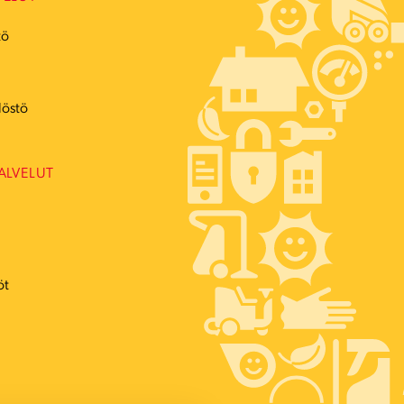
tö
ö
löstö
ALVELUT
öt