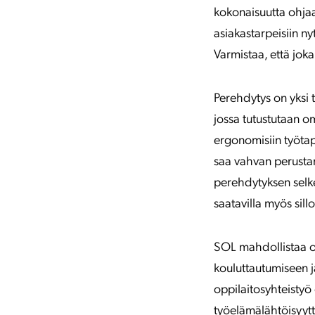
kokonaisuutta ohjaa
asiakastarpeisiin ny
Varmistaa, että jokai
Perehdytys on yksi 
jossa tutustutaan om
ergonomisiin työtap
saa vahvan perustan
perehdytyksen selkey
saatavilla myös sill
SOL mahdollistaa 
kouluttautumiseen j
oppilaitosyhteistyö
työelämälähtöisyytt