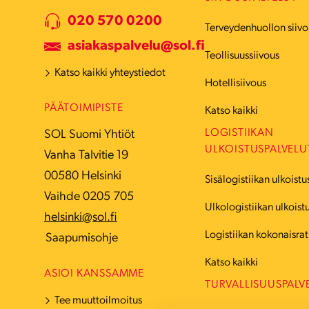
020 570 0200
Terveydenhuollon siivo
asiakaspalvelu@sol.fi
Teollisuussiivous
Katso kaikki yhteystiedot
Hotellisiivous
PÄÄTOIMIPISTE
Katso kaikki
LOGISTIIKAN
SOL Suomi Yhtiöt
ULKOISTUSPALVELU
Vanha Talvitie 19
00580 Helsinki
Sisälogistiikan ulkoistu
Vaihde 0205 705
Ulkologistiikan ulkoist
helsinki@sol.fi
Logistiikan kokonaisrat
Saapumisohje
Katso kaikki
ASIOI KANSSAMME
TURVALLISUUSPALV
Tee muuttoilmoitus