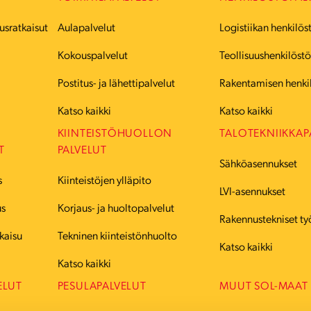
usratkaisut
Aulapalvelut
Logistiikan henkilös
Kokouspalvelut
Teollisuushenkilöst
Postitus- ja lähettipalvelut
Rakentamisen henki
Katso kaikki
Katso kaikki
KIINTEISTÖHUOLLON
TALOTEKNIIKKAP
T
PALVELUT
Sähköasennukset
s
Kiinteistöjen ylläpito
LVI-asennukset
us
Korjaus- ja huoltopalvelut
Rakennustekniset ty
kaisu
Tekninen kiinteistönhuolto
Katso kaikki
Katso kaikki
ELUT
PESULAPALVELUT
MUUT SOL-MAAT