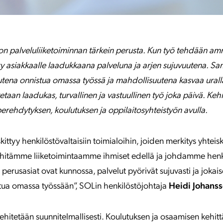
n palveluliiketoiminnan tärkein perusta. Kun työ tehdään amm
äkyy asiakkaalle laadukkaana palveluna ja arjen sujuvuutena. Sa
utena onnistua omassa työssä ja mahdollisuutena kasvaa urall
etaan laadukas, turvallinen ja vastuullinen työ joka päivä. K
perehdytyksen, koulutuksen ja oppilaitosyhteistyön avulla.
ittyy henkilöstövaltaisiin toimialoihin, joiden merkitys yhteis
ehitämme liiketoimintaamme ihmiset edellä ja johdamme henki
un perusasiat ovat kunnossa, palvelut pyörivät sujuvasti ja jokais
tua omassa työssään”, SOLin henkilöstöjohtaja
Heidi Johans
ehitetään suunnitelmallisesti. Koulutuksen ja osaamisen kehit