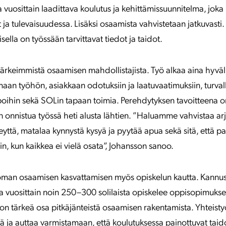
 vuosittain laadittava koulutus ja kehittämissuunnitelma, jok
t ja tulevaisuudessa. Lisäksi osaamista vahvistetaan jatkuvasti.
sella on työssään tarvittavat tiedot ja taidot.
tärkeimmistä osaamisen mahdollistajista. Työ alkaa aina hyväl
aan työhön, asiakkaan odotuksiin ja laatuvaatimuksiin, turvalli
oihin sekä SOLin tapaan toimia. Perehdytyksen tavoitteena on,
 onnistua työssä heti alusta lähtien. ”Haluamme vahvistaa arje
ttä, matalaa kynnystä kysyä ja pyytää apua sekä sitä, että pal
oin, kun kaikkea ei vielä osata”, Johansson sanoo.
oman osaamisen kasvattamisen myös opiskelun kautta. Kann
a vuosittain noin 250–300 solilaista opiskelee oppisopimuksell
 on tärkeä osa pitkäjänteistä osaamisen rakentamista. Yhteisty
ä ja auttaa varmistamaan, että koulutuksessa painottuvat taid