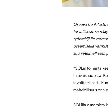
Osaava henkilöstö o
turvallisesti, se n
työntekijälle varmu
osaamisella varmist
suunnitelmallisesti 
“SOLin toiminta kesk
tulevaisuudessa. K
tavoitteellisesti. K
mahdollisuus onnis
SOLilla osaamista k