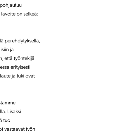
a pohjautuu
 Tavoite on selkeä:
lä perehdytyksellä,
siin ja
 että työntekijä
ssa erityisesti
aute ja tuki ovat
ustamme
a. Lisäksi
ö tuo
ot vastaavat työn