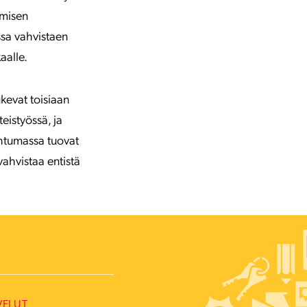
amisen
ssa vahvistaen
aalle.
kevat toisiaan
eistyössä, ja
htumassa tuovat
vahvistaa entistä
VELUT