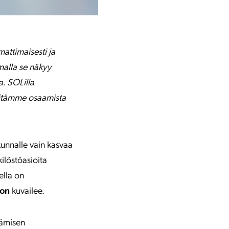
attimaisesti ja
malla se näkyy
a. SOLilla
ehitämme osaamista
kunnalle vain kasvaa
löstöasioita
ella on
son
kuvailee.
tämisen