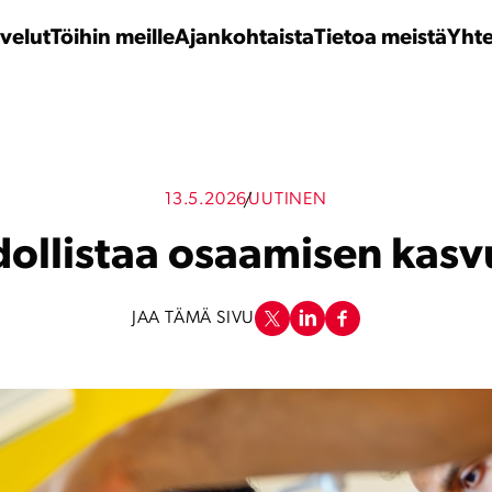
velut
Töihin meille
Ajankohtaista
Tietoa meistä
Yhte
13.5.2026
UUTINEN
ollistaa osaamisen kasvu
JAA TÄMÄ SIVU