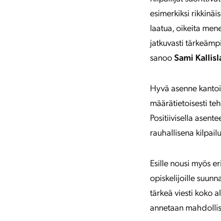
esimerkiksi rikkinäi
laatua, oikeita mene
jatkuvasti tärkeämp
sanoo
Sami Kallisl
Hyvä asenne kantoi pi
määrätietoisesti teh
Positiivisella asen
rauhallisena kilpail
Esille nousi myös er
opiskelijoille suunn
tärkeä viesti koko a
annetaan mahdollisu