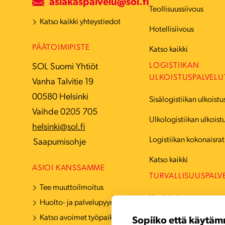
asiakaspalvelu@sol.fi
Teollisuussiivous
Katso kaikki yhteystiedot
Hotellisiivous
PÄÄTOIMIPISTE
Katso kaikki
LOGISTIIKAN
SOL Suomi Yhtiöt
ULKOISTUSPALVELU
Vanha Talvitie 19
00580 Helsinki
Sisälogistiikan ulkoistu
Vaihde 0205 705
Ulkologistiikan ulkoist
helsinki@sol.fi
Logistiikan kokonaisrat
Saapumisohje
Katso kaikki
ASIOI KANSSAMME
TURVALLISUUSPALV
Tee muuttoilmoitus
Vartiointi
Huolto- ja palvelupyyntö
Katso avoimet työpaikat
Hälytyskeskuspalvelut
Sopiiko että käytäm