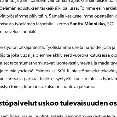
i Santtu ja Sami pääsivät vaihtamaan ajatuksia kiinteistöhuoll
öelämän edustuksen tärkeäksi kilpailussa. Toimme esiin arkie
vät työssämme päivittäin. Samalla keskustelimme opettajien 
isesta työelämän tarpeisiin”, kertoo
Santtu Männikkö,
SOL
n palveluesihenkilö.
istyö on pitkäjänteistä. Työllistämme useita harjoittelijoita ja
joita joka vuosi ja olemme aktiivisesti vuorovaikutuksessa opp
ltaiset tapahtumat vahvistavat luontevasti yhteyttä ja madaltav
ja toimia yhdessä. Esimerkiksi SOL Kiinteistöpalvelut tekevät 
n kanssa ja parhaat tulokset syntyvät, kun koulutus ja työelä
eistyö toimii, tuomaristokutsu on luonteva jatkumo.
stöpalvelut uskoo tulevaisuuden os
at semifinaalissa eri huoltotilanteita demonstroivia rastipisteitä. P