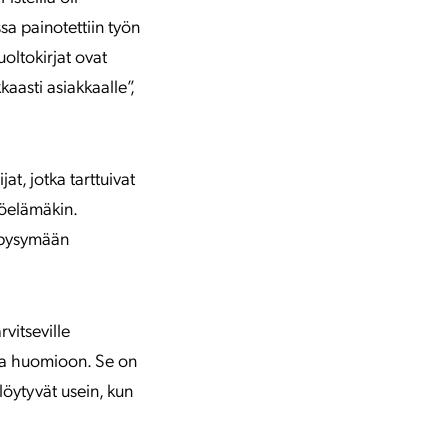
sa painotettiin työn
uoltokirjat ovat
aasti asiakkaalle”,
jat, jotka tarttuivat
työelämäkin.
t pysymään
rvitseville
ttaa huomioon. Se on
löytyvät usein, kun