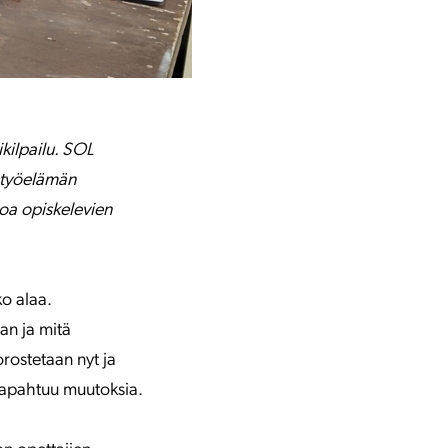
kilpailu. SOL
a työelämän
toa opiskelevien
o alaa.
an ja mitä
rostetaan nyt ja
tapahtuu muutoksia.