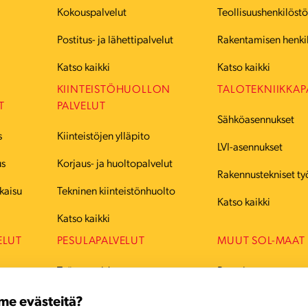
Kokouspalvelut
Teollisuushenkilöst
Postitus- ja lähettipalvelut
Rakentamisen henki
Katso kaikki
Katso kaikki
KIINTEISTÖHUOLLON
TALOTEKNIIKKAP
T
PALVELUT
Sähköasennukset
s
Kiinteistöjen ylläpito
LVI-asennukset
us
Korjaus- ja huoltopalvelut
Rakennustekniset ty
kaisu
Tekninen kiinteistönhuolto
Katso kaikki
Katso kaikki
ELUT
PESULAPALVELUT
MUUT SOL-MAAT
Työvaatteiden pesu
Ruotsi
Juhlavaatteiden pesu
Tanska
me evästeitä?