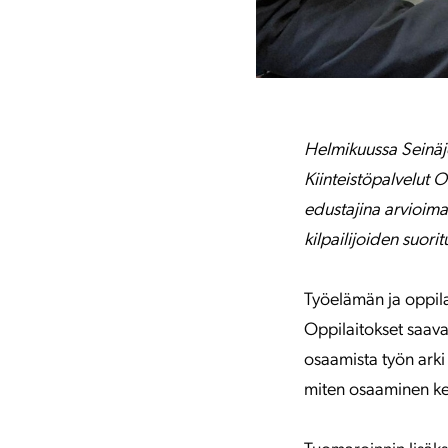
Helmikuussa Seinäjo
Kiinteistöpalvelut 
edustajina arvioima
kilpailijoiden suorit
Työelämän ja oppila
Oppilaitokset saava
osaamista työn arki
miten osaaminen keh