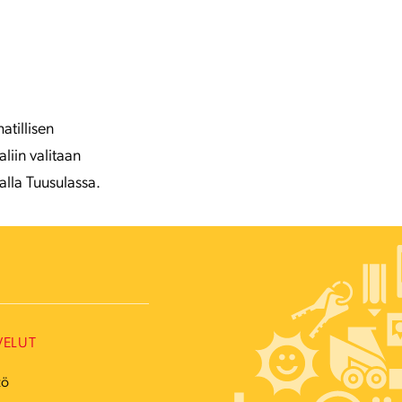
atillisen
liin valitaan
alla Tuusulassa.
VELUT
tö