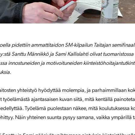
ella pidettiin ammattitaidon SM-kilpailun Taitajan semifinaali
Oy:stä Santtu Männikkö ja Sami Kallislahti olivat tuomaristoss
ssa innostuneiden ja motivoituneiden kiinteistöhoitajantutkin
uksia.
itosten yhteistyö hyödyttää molempia, ja parhaimmillaan kok
t työelämästä ajantasaisen kuvan siitä, mitä kentällä painoteta
 edellyttää. Työelämä puolestaan näkee, mitä koulutuksessa ko
ittyy. Näin yhteinen suunta pysyy samana, vaikka ympärillä 