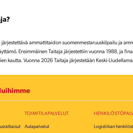
aja?
in järjestettävä ammattitaidon suomenmestaruuskilpailu ja amm
yttämö. Ensimmäinen Taitaja järjestettiin vuonna 1988, ja finaa
alien kautta. Vuonna 2026 Taitaja järjestetään Keski-Uudellama
eluihimme
TOIMITILAPALVELUT
HENKILÖSTÖPAL
usratkaisut
Aulapalvelut
Logistiikan henkilös