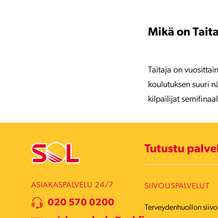
Mikä on Tait
Taitaja on vuositta
koulutuksen suuri nä
kilpailijat semifina
Tutustu palv
ASIAKASPALVELU 24/7
SIIVOUSPALVELUT
020 570 0200
Terveydenhuollon siivo