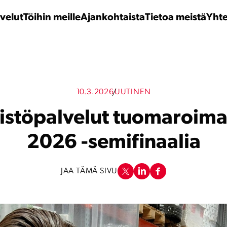
velut
Töihin meille
Ajankohtaista
Tietoa meistä
Yhte
10.3.2026
UUTINEN
istöpalvelut tuomaroima
2026 -semifinaalia
JAA TÄMÄ SIVU