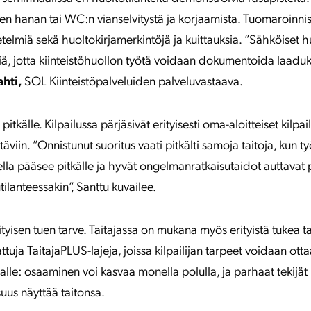
sen hanan tai WC:n vianselvitystä ja korjaamista. Tuomaroinnis
telmiä sekä huoltokirjamerkintöjä ja kuittauksia. ”Sähköiset h
iä, jotta kiinteistöhuollon työtä voidaan dokumentoida laadukk
ahti,
SOL Kiinteistöpalveluiden palveluvastaava.
tkälle. Kilpailussa pärjäsivät erityisesti oma-aloitteiset kilpaili
täviin. ”Onnistunut suoritus vaati pitkälti samoja taitoja, kun 
teella pääsee pitkälle ja hyvät ongelmanratkaisutaidot auttava
utilanteessakin”, Santtu kuvailee.
ityisen tuen tarve. Taitajassa on mukana myös erityistä tukea ta
attuja TaitajaPLUS-lajeja, joissa kilpailijan tarpeet voidaan o
lalle: osaaminen voi kasvaa monella polulla, ja parhaat tekijät 
us näyttää taitonsa.