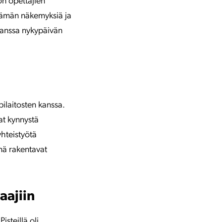
on opettajien
lämän näkemyksiä ja
kanssa nykypäivän
ilaitosten kanssa.
at kynnystä
yhteistyötä
mä rakentavat
aajiin
isteillä oli