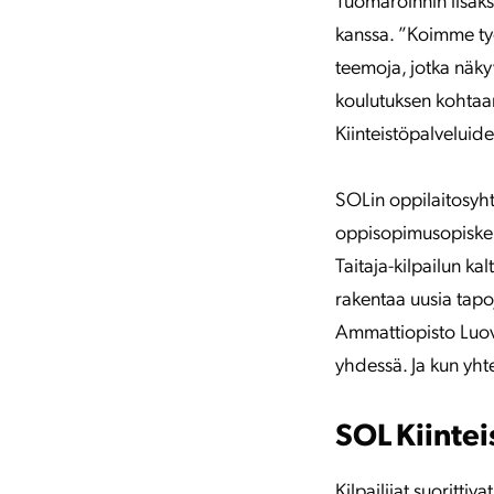
Tuomaroinnin lisäks
kanssa. ”Koimme ty
teemoja, jotka näky
koulutuksen kohtaam
Kiinteistöpalveluide
SOLin oppilaitosyhte
oppisopimusopiskeli
Taitaja-kilpailun ka
rakentaa uusia tapo
Ammattiopisto Luovi
yhdessä. Ja kun yht
SOL Kiintei
Kilpailijat suorittiv