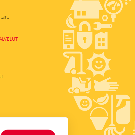
ö
löstö
ALVELUT
öt