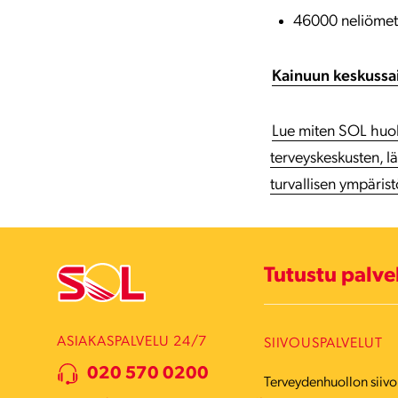
46000 neliömet
Kainuun keskussa
Lue miten SOL huol
terveyskeskusten, lä
turvallisen ympäristö
Tutustu palv
ASIAKASPALVELU 24/7
SIIVOUSPALVELUT
020 570 0200
Terveydenhuollon siivo