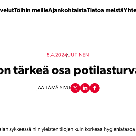
velut
Töihin meille
Ajankohtaista
Tietoa meistä
Yhte
8.4.2024
UUTINEN
n tärkeä osa potilasturv
JAA TÄMÄ SIVU
lan sykkeessä niin yleisten tilojen kuin korkeaa hygieniatasoa