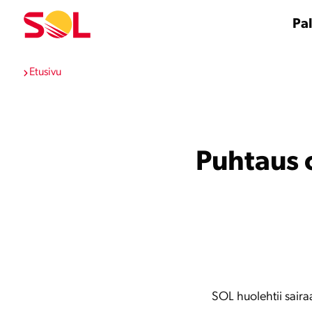
Siirry
sisältöön
Pal
Etusivu
Puhtaus o
SOL huolehtii sairaa