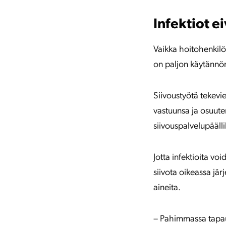
Infektiot e
Vaikka hoitohenkilös
on paljon käytännön 
Siivoustyötä tekevie
vastuunsa ja osuute
siivouspalvelupääll
Jotta infektioita vo
siivota oikeassa jär
aineita.
– Pahimmassa tapauks