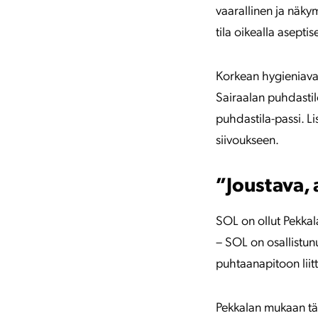
vaarallinen ja näkym
tila oikealla asepti
Korkean hygieniavaa
Sairaalan puhdastilo
puhdastila-passi. L
siivoukseen.
”Joustava, 
SOL on ollut Pekka
– SOL on osallistunu
puhtaanapitoon liitt
Pekkalan mukaan tär