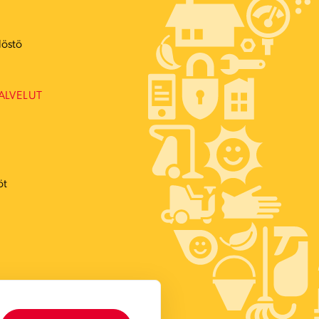
ö
löstö
ALVELUT
öt