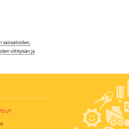
n sairaaloiden,
ten viihtyisän ja
VELUT
tö