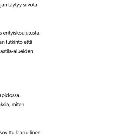
jän täytyy siivota
 erityiskoulutusta.
an tutkinto että
astila-alueiden
apidossa.
uksia, miten
ovittu laadullinen