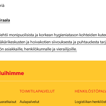
riä
iraala
ehtii monipuolisista ja korkean hygieniatason kohteiden kute
äkärikeskusten ja hoivakotien siivouksesta ja puhtaudesta tarjo
n asiakkaille, henkilökunnalle ja vierailijoille.
eluihimme
TOIMITILAPALVELUT
HENKILÖSTÖPAL
usratkaisut
Aulapalvelut
Logistiikan henkilös