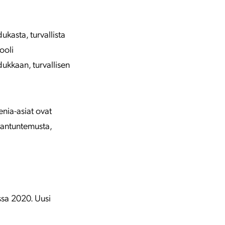
ukasta, turvallista
ooli
dukkaan, turvallisen
enia-asiat ovat
siantuntemusta,
ssa 2020. Uusi