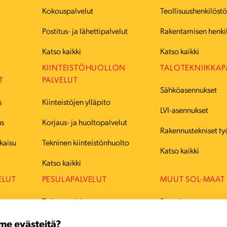
Kokouspalvelut
Teollisuushenkilöst
Postitus- ja lähettipalvelut
Rakentamisen henki
Katso kaikki
Katso kaikki
KIINTEISTÖHUOLLON
TALOTEKNIIKKAP
T
PALVELUT
Sähköasennukset
s
Kiinteistöjen ylläpito
LVI-asennukset
us
Korjaus- ja huoltopalvelut
Rakennustekniset ty
kaisu
Tekninen kiinteistönhuolto
Katso kaikki
Katso kaikki
ELUT
PESULAPALVELUT
MUUT SOL-MAAT
Työvaatteiden pesu
Ruotsi
Juhlavaatteiden pesu
Tanska
me evästeitä?