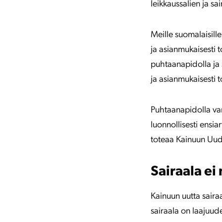
leikkaussalien ja s
Meille suomalaisill
ja asianmukaisesti t
puhtaanapidolla ja 
ja asianmukaisesti 
Puhtaanapidolla varm
luonnollisesti ensia
toteaa Kainuun Uude
Sairaala ei
Kainuun uutta saira
sairaala on laajuud