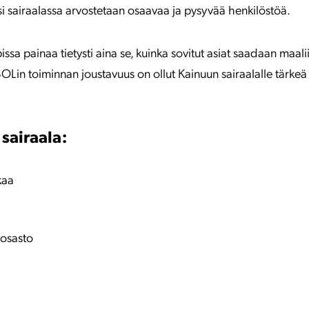
ksi sairaalassa arvostetaan osaavaa ja pysyvää henkilöstöä.
issa painaa tietysti aina se, kuinka sovitut asiat saadaan maa
OLin toiminnan joustavuus on ollut Kainuun sairaalalle tärkeä 
sairaala:
kaa
aosasto