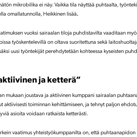
ätön mikrobilika ei näy. Vaikka tila näyttää puhtaalta, työnteki
sella omallatunnolla, Heikkinen lisää
.
timuksen vuoksi sairaalan tiloja puhdistavilta vaaditaan myös
issa työskentelevillä on oltava suoritettuna sekä laitoshuoltaj
isäksi uusi työntekijät perehdytetään kohteessa kyseisten puhd
aktiivinen ja ketterä”
lan mukaan joustava ja aktiivinen kumppani sairaalan puhtaan
t aktiivisesti toiminnan kehittämiseen, ja tehnyt paljon ehdot
yviä asioita voidaan ratkaista ketterästi.
kein vaatimus yhteistyökumppanilta on, että puhtaanapidon s