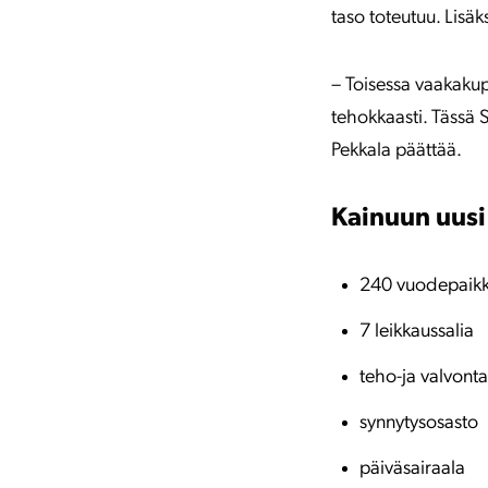
taso toteutuu. Lisä
– Toisessa vaakakup
tehokkaasti. Tässä S
Pekkala päättää.
Kainuun uusi 
240 vuodepaik
7 leikkaussalia
teho-ja valvont
synnytysosasto
päiväsairaala