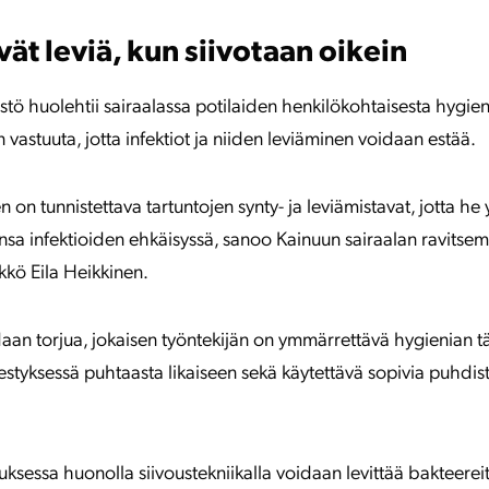
ivät leviä, kun siivotaan oikein
tö huolehtii sairaalassa potilaiden henkilökohtaisesta hygieni
vastuuta, jotta infektiot ja niiden leviäminen voidaan estää.
n on tunnistettava tartuntojen synty- ja leviämistavat, jotta h
nsa infektioiden ehkäisyssä, sanoo Kainuun sairaalan ravitsemi
ikkö Eila Heikkinen.
idaan torjua, jokaisen työntekijän on ymmärrettävä hygienian t
jestyksessä puhtaasta likaiseen sekä käytettävä sopivia puhdist
essa huonolla siivoustekniikalla voidaan levittää bakteereita,