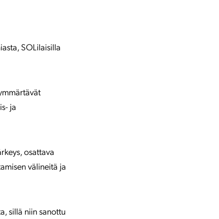
asta, SOLilaisilla
e ymmärtävät
s- ja
ärkeys, osattava
amisen välineitä ja
 sillä niin sanottu