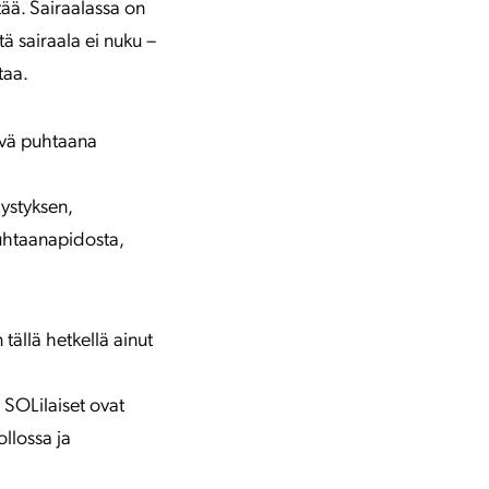
ää. Sairaalassa on
tä sairaala ei nuku –
taa.
tävä puhtaana
vystyksen,
puhtaanapidosta,
tällä hetkellä ainut
i SOLilaiset ovat
llossa ja