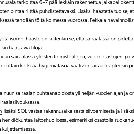
nusala tarkoittaa 6–7 päällekkäin rakennettua jalkapallokentt
oten pintaa riittää puhdistettavaksi. Lisäksi haastetta tuo se, et
yksessä tehdään töitä kolmessa vuorossa, Pekkala havainnollis
työtä isompi haaste on kuitenkin se, että sairaalassa on pidet
kin haastavia tiloja.
nuun sairaalassa yleisten toimistotilojen, vuodeosastojen, päi
ä erittäin korkeaa hygieniatasoa vaativan sairaala-apteekin 
inuun sairaalan puhtaanapidosta yli neljän vuoden ajan ja on 
airaalasiivouksessa.
n
lisäksi SOL vastaa rakennusaikaisesta siivoamisesta ja lisäks
 henkilökuntaa laitoshuollossa, esimerkiksi osastolla ruokahuo
 kuljettamisessa.