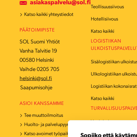
asiakaspalvelu@sol.fi
Teollisuussiivous
Katso kaikki yhteystiedot
Hotellisiivous
PÄÄTOIMIPISTE
Katso kaikki
LOGISTIIKAN
SOL Suomi Yhtiöt
ULKOISTUSPALVELU
Vanha Talvitie 19
00580 Helsinki
Sisälogistiikan ulkoistu
Vaihde 0205 705
Ulkologistiikan ulkoist
helsinki@sol.fi
Logistiikan kokonaisrat
Saapumisohje
Katso kaikki
ASIOI KANSSAMME
TURVALLISUUSPALV
Tee muuttoilmoitus
Vartiointi
Huolto- ja palvelupyyntö
Katso avoimet työpaikat
Hälytyskeskuspalvelut
Sopiiko että käytäm