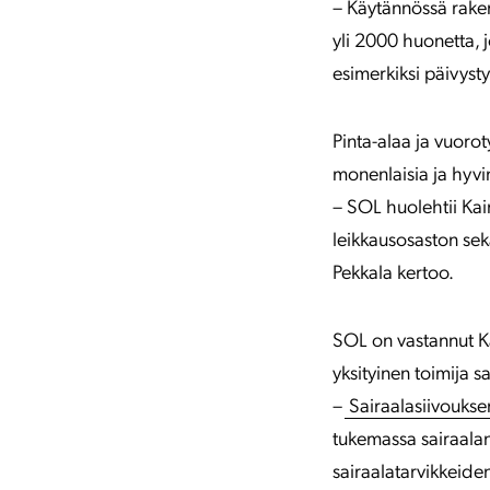
– Käytännössä raken
yli 2000 huonetta, j
esimerkiksi päivyst
Pinta-alaa ja vuoro
monenlaisia ja hyvin
– SOL huolehtii Kai
leikkausosaston sek
Pekkala kertoo.
SOL on vastannut Ka
yksityinen toimija s
–
Sairaalasiivoukse
tukemassa sairaalan
sairaalatarvikkeiden