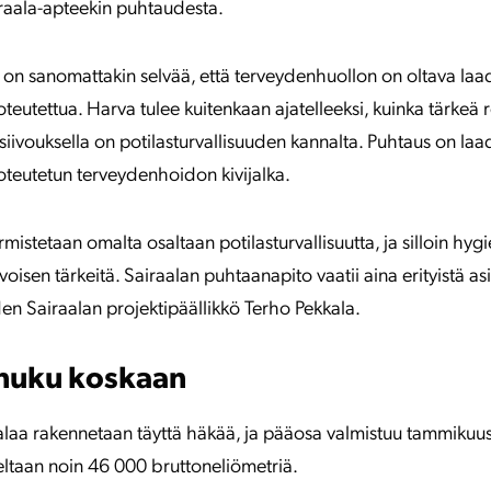
airaala-apteekin puhtaudesta.
e on sanomattakin selvää, että terveydenhuollon on oltava laad
oteutettua. Harva tulee kuitenkaan ajatelleeksi, kuinka tärkeä r
siivouksella on potilasturvallisuuden kannalta. Puhtaus on laa
toteutetun terveydenhoidon kivijalka.
istetaan omalta osaltaan potilasturvallisuutta, ja silloin hygi
rvoisen tärkeitä. Sairaalan puhtaanapito vaatii aina erityistä a
n Sairaalan projektipäällikkö Terho Pekkala.
 nuku koskaan
alaa rakennetaan täyttä häkää, ja pääosa valmistuu tammikuu
eltaan noin 46 000 bruttoneliömetriä.