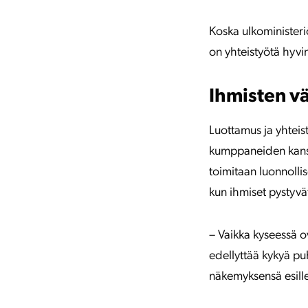
Koska ulkoministeriö
on yhteistyötä hyvi
Ihmisten vä
Luottamus ja yhteis
kumppaneiden kanssa
toimitaan luonnollis
kun ihmiset pystyv
– Vaikka kyseessä ov
edellyttää kykyä p
näkemyksensä esille