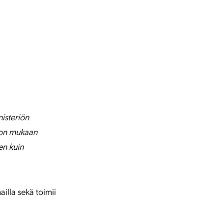
nisteriön
anon mukaan
en kuin
illa sekä toimii