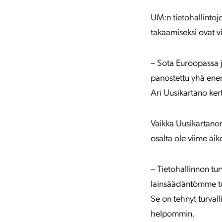
UM:n tietohallintoj
takaamiseksi ovat v
– Sota Euroopassa ja
panostettu yhä enem
Ari Uusikartano ker
Vaikka Uusikartanon
osalta ole viime aiko
– Tietohallinnon tur
lainsäädäntömme toim
Se on tehnyt turval
helpommin.