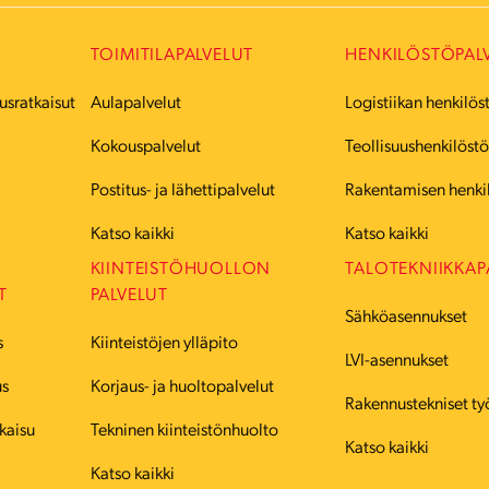
TOIMITILAPALVELUT
HENKILÖSTÖPAL
usratkaisut
Aulapalvelut
Logistiikan henkilös
Kokouspalvelut
Teollisuushenkilöst
Postitus- ja lähettipalvelut
Rakentamisen henki
Katso kaikki
Katso kaikki
KIINTEISTÖHUOLLON
TALOTEKNIIKKAP
T
PALVELUT
Sähköasennukset
s
Kiinteistöjen ylläpito
LVI-asennukset
us
Korjaus- ja huoltopalvelut
Rakennustekniset ty
kaisu
Tekninen kiinteistönhuolto
Katso kaikki
Katso kaikki