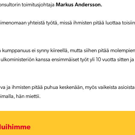
nsultorin toimitusjohtaja
Markus Andersson.
enomaan yhteistä työtä, missä ihmisten pitää luottaa toisii
ä kumppanuus ei synny kiireellä, mutta siihen pitää molempie
lkoministeriön kanssa ensimmäiset työt yli 10 vuotta sitten ja 
va ja ihmisten pitää puhua keskenään, myös vaikeista asioista,
malla, hän miettii.
eluihimme