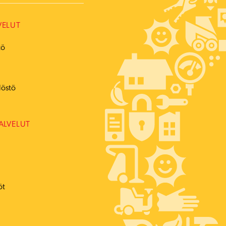
VELUT
tö
ö
löstö
ALVELUT
öt