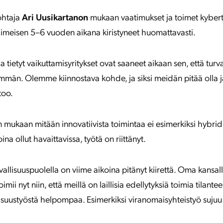
ohtaja
Ari Uusikartanon
mukaan vaatimukset ja toimet kybert
iimeisen 5–6 vuoden aikana kiristyneet huomattavasti.
 tietyt vaikuttamisyritykset ovat saaneet aikaan sen, että turv
män. Olemme kiinnostava kohde, ja siksi meidän pitää olla jat
too.
 mukaan mitään innovatiivista toimintaa ei esimerkiksi hybrid
ina ollut havaittavissa, työtä on riittänyt.
vallisuuspuolella on viime aikoina pitänyt kiirettä. Oma kansal
ii nyt niin, että meillä on laillisia edellytyksiä toimia tilantee
lisuustyöstä helpompaa. Esimerkiksi viranomaisyhteistyö suju