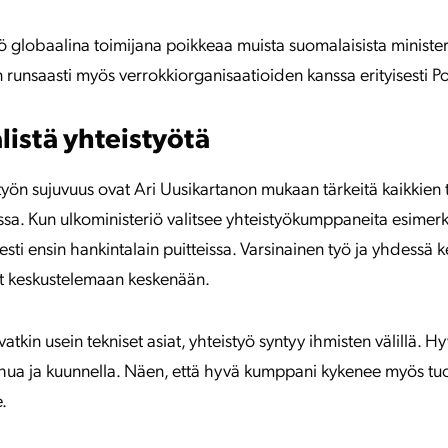
 globaalina toimijana poikkeaa muista suomalaisista ministeriö
n runsaasti myös verrokkiorganisaatioiden kanssa erityisesti P
listä yhteistyötä
työn sujuvuus ovat Ari Uusikartanon mukaan tärkeitä kaikkien 
. Kun ulkoministeriö valitsee yhteistyökumppaneita esimerkik
esti ensin hankintalain puitteissa. Varsinainen työ ja yhdessä 
ät keskustelemaan keskenään.
atkin usein tekniset asiat, yhteistyö syntyy ihmisten välillä. H
uhua ja kuunnella. Näen, että hyvä kumppani kykenee myös 
.