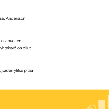
nsa, Andersson
n osapuolten
yhteistyö on ollut
 joiden ylitse pitää