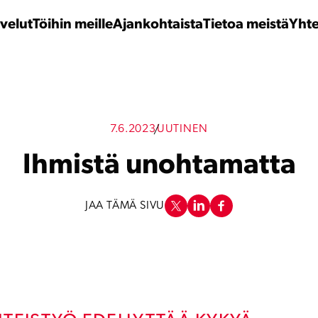
velut
Töihin meille
Ajankohtaista
Tietoa meistä
Yhte
7.6.2023
UUTINEN
Ihmistä unohtamatta
JAA TÄMÄ SIVU