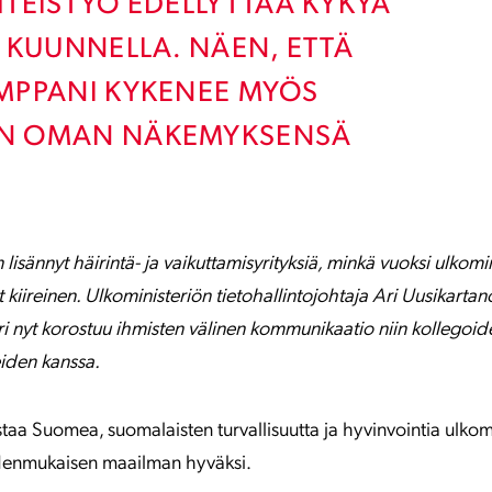
TEISTYÖ EDELLYTTÄÄ KYKYÄ
 KUUNNELLA. NÄEN, ETTÄ
MPPANI KYKENEE MYÖS
N OMAN NÄKEMYKSENSÄ
isännyt häirintä- ja vaikuttamisyrityksiä, minkä vuoksi ulkomi
ut kiireinen. Ulkoministeriön tietohallintojohtaja Ari Uusikart
uri nyt korostuu ihmisten välinen kommunikaatio niin kollegoid
iden kanssa.
taa Suomea, suomalaisten turvallisuutta ja hyvinvointia ulkoma
eudenmukaisen maailman hyväksi.