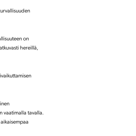
urvallisuuden
allisuuteen on
kuvasti hereillä,
ivaikuttamisen
linen
n vaatimalla tavalla.
u aikaisempaa