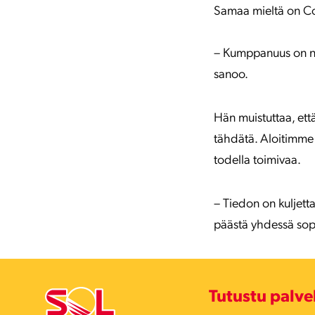
Samaa mieltä on Co
– Kumppanuus on nim
sanoo.
Hän muistuttaa, ett
tähdätä. Aloitimme u
todella toimivaa.
– Tiedon on kuljetta
päästä yhdessä sopi
Tutustu palv