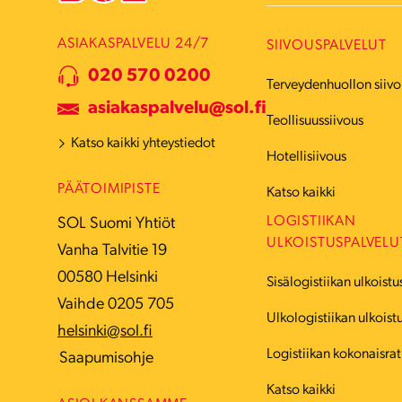
ASIAKASPALVELU 24/7
SIIVOUSPALVELUT
020 570 0200
Terveydenhuollon siivo
asiakaspalvelu@sol.fi
Teollisuussiivous
Katso kaikki yhteystiedot
Hotellisiivous
PÄÄTOIMIPISTE
Katso kaikki
LOGISTIIKAN
SOL Suomi Yhtiöt
ULKOISTUSPALVELU
Vanha Talvitie 19
00580 Helsinki
Sisälogistiikan ulkoistu
Vaihde 0205 705
Ulkologistiikan ulkoist
helsinki@sol.fi
Logistiikan kokonaisrat
Saapumisohje
Katso kaikki