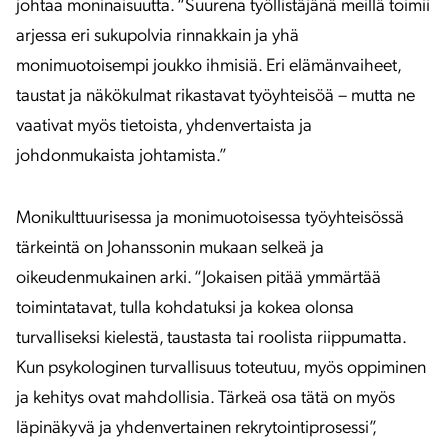
johtaa moninaisuutta. “Suurena työllistäjänä meillä toimii
arjessa eri sukupolvia rinnakkain ja yhä
monimuotoisempi joukko ihmisiä. Eri elämänvaiheet,
taustat ja näkökulmat rikastavat työyhteisöä – mutta ne
vaativat myös tietoista, yhdenvertaista ja
johdonmukaista johtamista.”
Monikulttuurisessa ja monimuotoisessa työyhteisössä
tärkeintä on Johanssonin mukaan selkeä ja
oikeudenmukainen arki. “Jokaisen pitää ymmärtää
toimintatavat, tulla kohdatuksi ja kokea olonsa
turvalliseksi kielestä, taustasta tai roolista riippumatta.
Kun psykologinen turvallisuus toteutuu, myös oppiminen
ja kehitys ovat mahdollisia. Tärkeä osa tätä on myös
läpinäkyvä ja yhdenvertainen rekrytointiprosessi”,