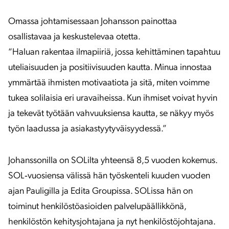
Omassa johtamisessaan Johansson painottaa
osallistavaa ja keskustelevaa otetta.
“Haluan rakentaa ilmapiiriä, jossa kehittäminen tapahtuu
uteliaisuuden ja positiivisuuden kautta. Minua innostaa
ymmärtää ihmisten motivaatiota ja sitä, miten voimme
tukea solilaisia eri uravaiheissa. Kun ihmiset voivat hyvin
ja tekevät työtään vahvuuksiensa kautta, se näkyy myös
työn laadussa ja asiakastyytyväisyydessä.”
Johanssonilla on SOLilta yhteensä 8,5 vuoden kokemus.
SOL‑vuosiensa välissä hän työskenteli kuuden vuoden
ajan Pauligilla ja Edita Groupissa. SOLissa hän on
toiminut henkilöstöasioiden palvelupäällikkönä,
henkilöstön kehitysjohtajana ja nyt henkilöstöjohtajana.