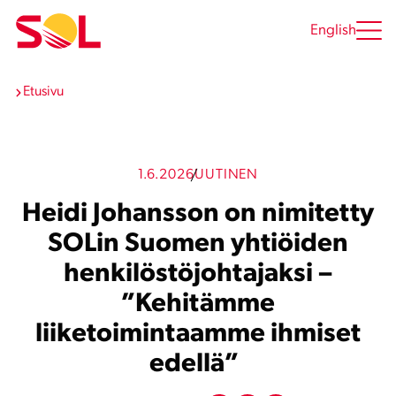
Siirry
sisältöön
English
Etusivu
1.6.2026
UUTINEN
Heidi Johansson on nimitetty
SOLin Suomen yhtiöiden
henkilöstöjohtajaksi –
”Kehitämme
liiketoimintaamme ihmiset
edellä”