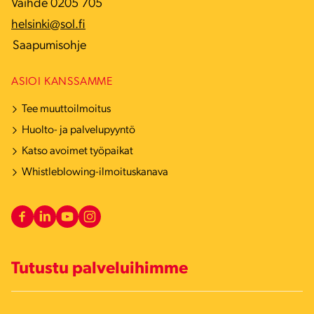
Vaihde 0205 705
helsinki@sol.fi
Saapumisohje
ASIOI KANSSAMME
Tee muuttoilmoitus
Huolto- ja palvelupyyntö
Katso avoimet työpaikat
Whistleblowing-ilmoituskanava
Tutustu palveluihimme