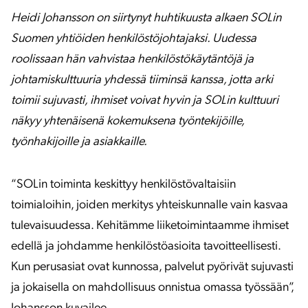
Heidi Johansson on siirtynyt huhtikuusta alkaen SOLin
Suomen yhtiöiden henkilöstöjohtajaksi. Uudessa
roolissaan hän vahvistaa henkilöstökäytäntöjä ja
johtamiskulttuuria yhdessä tiiminsä kanssa, jotta arki
toimii sujuvasti, ihmiset voivat hyvin ja SOLin kulttuuri
näkyy yhtenäisenä kokemuksena työntekijöille,
työnhakijoille ja asiakkaille.
“SOLin toiminta keskittyy henkilöstövaltaisiin
toimialoihin, joiden merkitys yhteiskunnalle vain kasvaa
tulevaisuudessa. Kehitämme liiketoimintaamme ihmiset
edellä ja johdamme henkilöstöasioita tavoitteellisesti.
Kun perusasiat ovat kunnossa, palvelut pyörivät sujuvasti
ja jokaisella on mahdollisuus onnistua omassa työssään”,