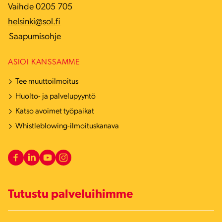
Vaihde 0205 705
helsinki@sol.fi
Saapumisohje
ASIOI KANSSAMME
Tee muuttoilmoitus
Huolto- ja palvelupyyntö
Katso avoimet työpaikat
Whistleblowing-ilmoituskanava
Tutustu palveluihimme