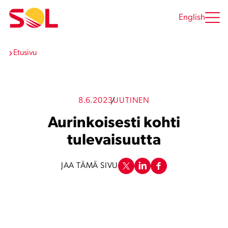
Siirry
sisältöön
English
Etusivu
8.6.2023
UUTINEN
Aurinkoisesti kohti
tulevaisuutta
JAA TÄMÄ SIVU