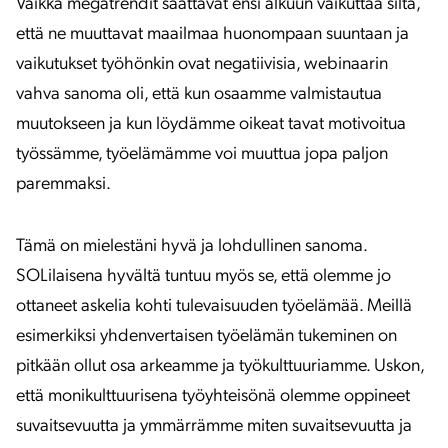
Vaikka megatrendit saattavat ensi alkuun vaikuttaa siltä,
että ne muuttavat maailmaa huonompaan suuntaan ja
vaikutukset työhönkin ovat negatiivisia, webinaarin
vahva sanoma oli, että kun osaamme valmistautua
muutokseen ja kun löydämme oikeat tavat motivoitua
työssämme, työelämämme voi muuttua jopa paljon
paremmaksi.
Tämä on mielestäni hyvä ja lohdullinen sanoma.
SOLilaisena hyvältä tuntuu myös se, että olemme jo
ottaneet askelia kohti tulevaisuuden työelämää. Meillä
esimerkiksi yhdenvertaisen työelämän tukeminen on
pitkään ollut osa arkeamme ja työkulttuuriamme. Uskon,
että monikulttuurisena työyhteisönä olemme oppineet
suvaitsevuutta ja ymmärrämme miten suvaitsevuutta ja