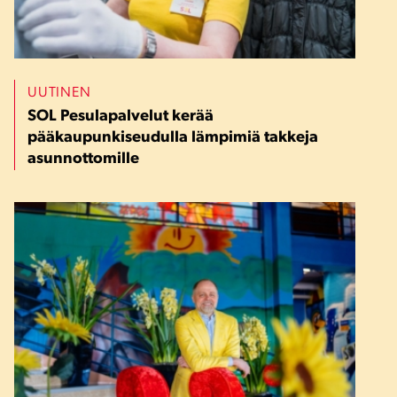
UUTINEN
SOL Pesulapalvelut kerää
pääkaupunkiseudulla lämpimiä takkeja
asunnottomille