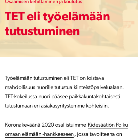
Osaamisen kehittäminen ja koulutus
TET eli työelämään
tutustuminen
Työelämään tutustuminen eli TET on loistava
mahdollisuus nuorille tutustua kiinteistöpalvelualaan.
TET-kokeilussa nuori pääsee paikkakuntakohtaisesti
tutustumaan eri asiakasyritystemme kohteisiin.
Koronakeväänä 2020 osallistuimme
Kidesäätiön Polku
omaan elämään -hankkeeseen
,
jossa tavoitteena on